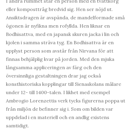
I andra rummet står en person med en tvättkorg
eller komposttråg bredvid sig. Hen ser nöjd ut.
Ansiktsdragen är avspända, de mandelformade små
ögonen är nyfikna men rofyllda. Hen liknar en
Bodhisattva, med en japansk skuren jacka i lin och
kjolen i samma sträva tyg. En Bodhisattva är en
upplyst person som avstår från Nirvana för att
finnas behjälplig kvar på jorden. Med den mjuka
långsamma appliceringen av färg och den
översinnliga gestaltningen drar jag också
konsthistoriska kopplingar till Sienaskolans målare
under 12- till 1400-talen. I likhet med exempel
Ambrogio Lorenzettis verk tycks figurerna poppa ut
från miljön de befinner sig i. Som om bilden var
uppdelad i en materiell och en andlig existens
samtidigt.