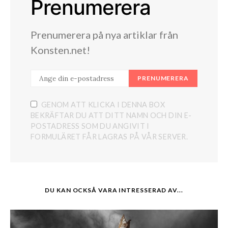
Prenumerera
Prenumerera på nya artiklar från
Konsten.net!
PRENUMERERA
GENOM ATT KLICKA I DENNA BOX
BEKRÄFTAR DU ATT DITT NAMN OCH DIN E-
POSTADRESS SOM DU ANGIVIT I
FORMULÄRET FÅR LAGRAS PÅ VÅR SERVER.
DU KAN OCKSÅ VARA INTRESSERAD AV...