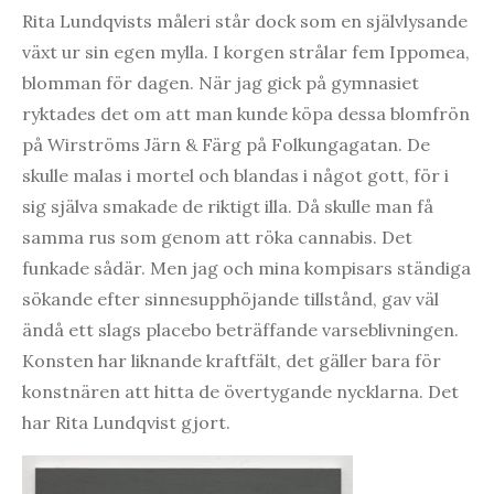
Rita Lundqvists måleri står dock som en självlysande
växt ur sin egen mylla. I korgen strålar fem Ippomea,
blomman för dagen. När jag gick på gymnasiet
ryktades det om att man kunde köpa dessa blomfrön
på Wirströms Järn & Färg på Folkungagatan. De
skulle malas i mortel och blandas i något gott, för i
sig själva smakade de riktigt illa. Då skulle man få
samma rus som genom att röka cannabis. Det
funkade sådär. Men jag och mina kompisars ständiga
sökande efter sinnesupphöjande tillstånd, gav väl
ändå ett slags placebo beträffande varseblivningen.
Konsten har liknande kraftfält, det gäller bara för
konstnären att hitta de övertygande nycklarna. Det
har Rita Lundqvist gjort.