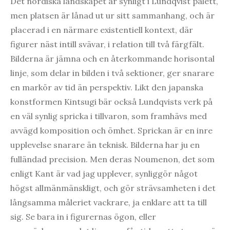
Det nordiska landskapet är synligt i Lundqvist palett,
men platsen är lånad ut ur sitt sammanhang, och är
placerad i en närmare existentiell kontext, där
figurer näst intill svävar, i relation till två färgfält.
Bilderna är jämna och en återkommande horisontal
linje, som delar in bilden i två sektioner, ger snarare
en markör av tid än perspektiv. Likt den japanska
konstformen Kintsugi bär också Lundqvists verk på
en väl synlig spricka i tillvaron, som framhävs med
avvägd komposition och ömhet. Sprickan är en inre
upplevelse snarare än teknisk. Bilderna har ju en
fulländad precision. Men deras Noumenon, det som
enligt Kant är vad jag upplever, synliggör något
högst allmänmänskligt, och gör strävsamheten i det
långsamma måleriet vackrare, ja enklare att ta till
sig. Se bara in i figurernas ögon, eller