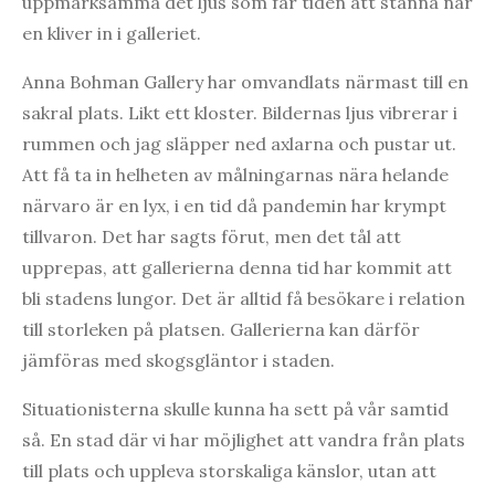
uppmärksamma det ljus som får tiden att stanna när
en kliver in i galleriet.
Anna Bohman Gallery har omvandlats närmast till en
sakral plats. Likt ett kloster. Bildernas ljus vibrerar i
rummen och jag släpper ned axlarna och pustar ut.
Att få ta in helheten av målningarnas nära helande
närvaro är en lyx, i en tid då pandemin har krympt
tillvaron. Det har sagts förut, men det tål att
upprepas, att gallerierna denna tid har kommit att
bli stadens lungor. Det är alltid få besökare i relation
till storleken på platsen. Gallerierna kan därför
jämföras med skogsgläntor i staden.
Situationisterna skulle kunna ha sett på vår samtid
så. En stad där vi har möjlighet att vandra från plats
till plats och uppleva storskaliga känslor, utan att