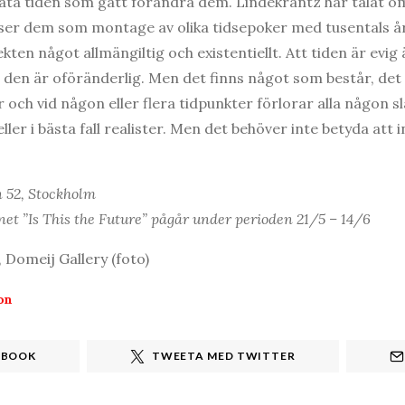
låta tiden som gått förändra dem. Lindekrantz har talat o
r dem som montage av olika tidsepoker med tusentals år 
ten något allmängiltig och existentiellt. Att tiden är evig ä
t den är oföränderlig. Men det finns något som består, det v
 och vid någon eller flera tidpunkter förlorar alla någon sla
ller i bästa fall realister. Men det behöver inte betyda att i
 52, Stockholm
t ”Is This the Future” pågår under perioden 21/5 – 14/6
 Domeij Gallery (foto)
on
EBOOK
TWEETA MED TWITTER