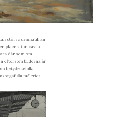
utan större dramatik än
ren placerat museala
e bara där som om
en eftersom bilderna är
om betydelsefulla
omsorgsfulla måleriet