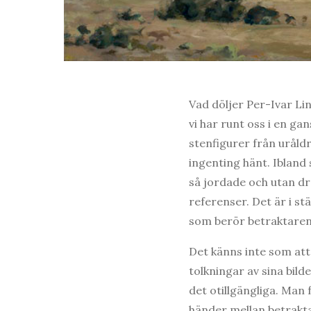
Vad döljer Per-Ivar Li
vi har runt oss i en g
stenfigurer från uråldr
ingenting hänt. Ibland
så jordade och utan dr
referenser. Det är i st
som berör betraktaren
Det känns inte som att
tolkningar av sina bil
det otillgängliga. Man
händer mellan betrakta