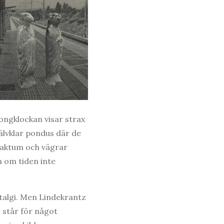
ongklockan visar strax
älvklar pondus där de
 faktum och vägrar
m om tiden inte
ostalgi. Men Lindekrantz
a står för något