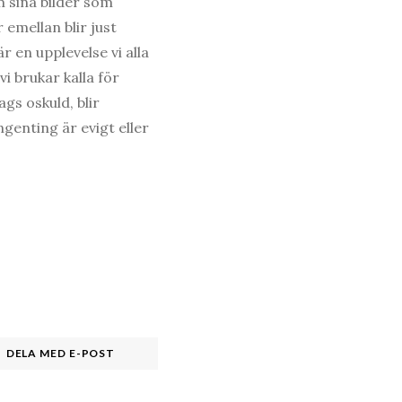
m sina bilder som
emellan blir just
r en upplevelse vi alla
i brukar kalla för
gs oskuld, blir
ngenting är evigt eller
DELA MED E-POST