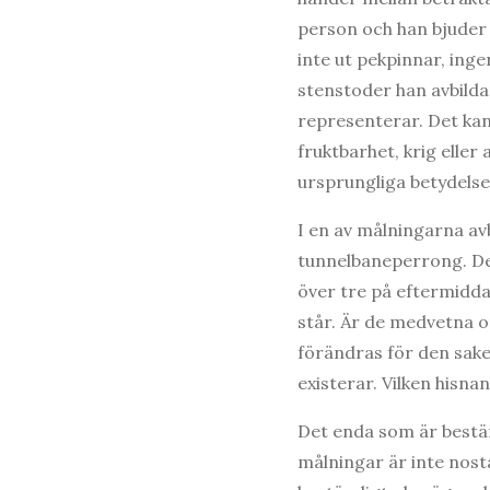
person och han bjuder i
inte ut pekpinnar, inge
stenstoder han avbilda
representerar. Det kan 
fruktbarhet, krig eller
ursprungliga betydelse
I en av målningarna av
tunnelbaneperrong. De 
över tre på eftermidda
står. Är de medvetna o
förändras för den sake
existerar. Vilken hisna
Det enda som är beständ
målningar är inte nosta