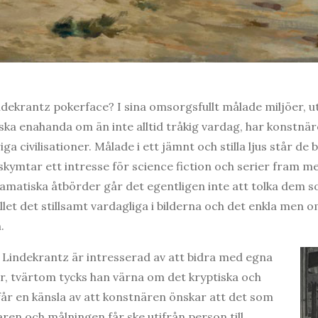
ndekrantz pokerface? I sina omsorgsfullt målade miljöer, 
anska enahanda om än inte alltid tråkig vardag, har konstnä
iga civilisationer. Målade i ett jämnt och stilla ljus står d
 skymtar ett intresse för science fiction och serier fram m
amatiska åtbörder går det egentligen inte att tolka dem s
ället det stillsamt vardagliga i bilderna och det enkla men 
.
 Lindekrantz är intresserad av att bidra med egna
der, tvärtom tycks han värna om det kryptiska och
 får en känsla av att konstnären önskar att det som
ren och målningen får ske utifrån person till