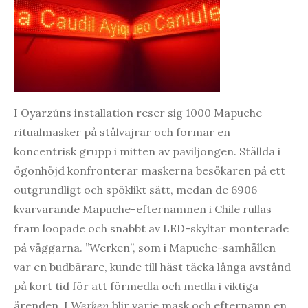
I Oyarzúns installation reser sig 1000 Mapuche
ritualmasker på stålvajrar och formar en
koncentrisk grupp i mitten av paviljongen. Ställda i
ögonhöjd konfronterar maskerna besökaren på ett
outgrundligt och spöklikt sätt, medan de 6906
kvarvarande Mapuche-efternamnen i Chile rullas
fram loopade och snabbt av LED-skyltar monterade
på väggarna. ”Werken”, som i Mapuche-samhällen
var en budbärare, kunde till häst täcka långa avstånd
på kort tid för att förmedla och medla i viktiga
ärenden. I
Werken
blir varje mask och efternamn en