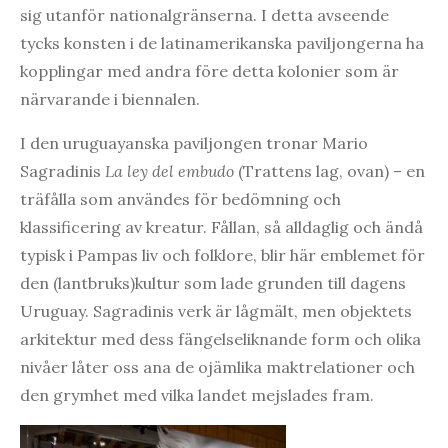
sig utanför nationalgränserna. I detta avseende
tycks konsten i de latinamerikanska paviljongerna ha
kopplingar med andra före detta kolonier som är
närvarande i biennalen.
I den uruguayanska paviljongen tronar Mario
Sagradinis
La ley del embudo
(Trattens lag, ovan) – en
träfålla som användes för bedömning och
klassificering av kreatur. Fållan, så alldaglig och ändå
typisk i Pampas liv och folklore, blir här emblemet för
den (lantbruks)kultur som lade grunden till dagens
Uruguay. Sagradinis verk är lågmält, men objektets
arkitektur med dess fängelseliknande form och olika
nivåer låter oss ana de ojämlika maktrelationer och
den grymhet med vilka landet mejslades fram.