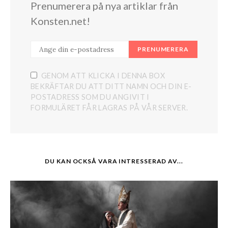
Prenumerera på nya artiklar från
Konsten.net!
PRENUMERERA
GENOM ATT KLICKA I DENNA BOX
BEKRÄFTAR DU ATT DITT NAMN OCH DIN E-
POSTADRESS SOM DU ANGIVIT I
FORMULÄRET FÅR LAGRAS PÅ VÅR SERVER.
DU KAN OCKSÅ VARA INTRESSERAD AV...