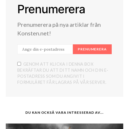
Prenumerera
Prenumerera på nya artiklar från
Konsten.net!
PRENUMERERA
GENOM ATT KLICKA I DENNA BOX
BEKRÄFTAR DU ATT DITT NAMN OCH DIN E-
POSTADRESS SOM DU ANGIVIT I
FORMULÄRET FÅR LAGRAS PÅ VÅR SERVER.
DU KAN OCKSÅ VARA INTRESSERAD AV...