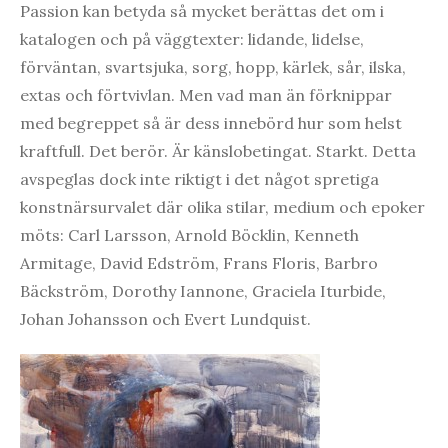
Passion kan betyda så mycket berättas det om i
katalogen och på väggtexter: lidande, lidelse,
förväntan, svartsjuka, sorg, hopp, kärlek, sår, ilska,
extas och förtvivlan. Men vad man än förknippar
med begreppet så är dess innebörd hur som helst
kraftfull. Det berör. Är känslobetingat. Starkt. Detta
avspeglas dock inte riktigt i det något spretiga
konstnärsurvalet där olika stilar, medium och epoker
möts: Carl Larsson, Arnold Böcklin, Kenneth
Armitage, David Edström, Frans Floris, Barbro
Bäckström, Dorothy Iannone, Graciela Iturbide,
Johan Johansson och Evert Lundquist.