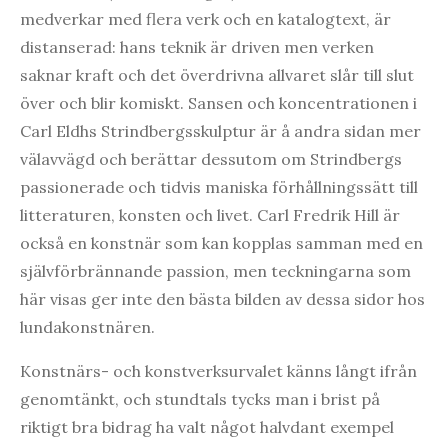
medverkar med flera verk och en katalogtext, är
distanserad: hans teknik är driven men verken
saknar kraft och det överdrivna allvaret slår till slut
över och blir komiskt. Sansen och koncentrationen i
Carl Eldhs Strindbergsskulptur är å andra sidan mer
välavvägd och berättar dessutom om Strindbergs
passionerade och tidvis maniska förhållningssätt till
litteraturen, konsten och livet. Carl Fredrik Hill är
också en konstnär som kan kopplas samman med en
självförbrännande passion, men teckningarna som
här visas ger inte den bästa bilden av dessa sidor hos
lundakonstnären.
Konstnärs- och konstverksurvalet känns långt ifrån
genomtänkt, och stundtals tycks man i brist på
riktigt bra bidrag ha valt något halvdant exempel