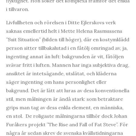
flyktighet. Hon söker det komplexa framför det enkla
i tillvaron.
Livfullheten och rörelsen i Ditte Ejlerskovs verk
saknas emellertid helt i Mette Helena Rasmussens
”Suit Situation” (bilden till höger), där en kostymklädd
person sitter tillbakalutad i en fåtölj omringad av, ja,
ingenting annat än luft: bakgrunden är vit, fåtöljen
svävar fritt i luften. Mannen har inga subjektiva drag,
ansiktet är intetsägande, utslätat, och kläderna
säger ingenting om hans personlighet eller
bakgrund. Det är lätt att luras av dess konventionella
stil, men målningen är ändå stark: som betraktare
grips man tag av dess enkla element, en människa,
en stol. De roligaste målningarna tillhör dock Johan
Furåkers projekt ”The Rise and Fall of Fat Steve”. För
några år sedan skrev de svenska kvällstidningarna