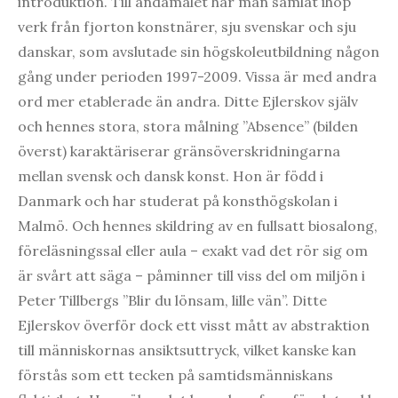
introduktion. Till ändamålet har man samlat ihop
verk från fjorton konstnärer, sju svenskar och sju
danskar, som avslutade sin högskoleutbildning någon
gång under perioden 1997-2009. Vissa är med andra
ord mer etablerade än andra. Ditte Ejlerskov själv
och hennes stora, stora målning ”Absence” (bilden
överst) karaktäriserar gränsöverskridningarna
mellan svensk och dansk konst. Hon är född i
Danmark och har studerat på konsthögskolan i
Malmö. Och hennes skildring av en fullsatt biosalong,
föreläsningssal eller aula – exakt vad det rör sig om
är svårt att säga – påminner till viss del om miljön i
Peter Tillbergs ”Blir du lönsam, lille vän”. Ditte
Ejlerskov överför dock ett visst mått av abstraktion
till människornas ansiktsuttryck, vilket kanske kan
förstås som ett tecken på samtidsmänniskans