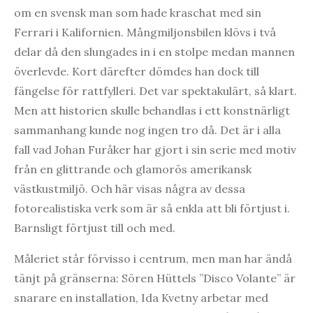
om en svensk man som hade kraschat med sin
Ferrari i Kalifornien. Mångmiljonsbilen klövs i två
delar då den slungades in i en stolpe medan mannen
överlevde. Kort därefter dömdes han dock till
fängelse för rattfylleri. Det var spektakulärt, så klart.
Men att historien skulle behandlas i ett konstnärligt
sammanhang kunde nog ingen tro då. Det är i alla
fall vad Johan Furåker har gjort i sin serie med motiv
från en glittrande och glamorös amerikansk
västkustmiljö. Och här visas några av dessa
fotorealistiska verk som är så enkla att bli förtjust i.
Barnsligt förtjust till och med.
Måleriet står förvisso i centrum, men man har ändå
tänjt på gränserna: Sören Hüttels ”Disco Volante” är
snarare en installation, Ida Kvetny arbetar med