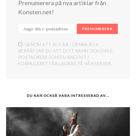
Prenumerera på nya artiklar från
Konsten.net!
PRENUMERERA
GENOM ATT KLICKA I DENNA BOX
BEKRÄFTAR DU ATT DITT NAMN OCH DIN E-
POSTADRESS SOM DU ANGIVIT I
FORMULÄRET FÅR LAGRAS PÅ VÅR SERVER.
DU KAN OCKSÅ VARA INTRESSERAD AV...