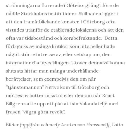
strömningarna florerade i Göteborg långt före de
nådde Stockholms institutioner. Skillnaden ligger i
att den framåtblickande konsten i Göteborg ofta
vistades utanför de etablerade lokalerna och att den
ofta var tidsbestämd och korsbefruktande. Detta
förbigicks av många kritiker som inte heller hade
något större intresse av, eller vetskap om, den
internationella utvecklingen. Utöver denna välkomna
slutsats hittar man många underhållande
berättelser, som exempelvis den om när
”tjänstemannen” Nittve kom till Göteborg och
möttes av butter misstro eller den om när Ernst
Billgren satte upp ett plakat i sin Valandateljé med
frasen ”vägra göra revolt”.
Bilder (uppifrån och ned): Annika von Hausswolff, Lotta