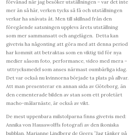
förvånad när jag besöker utställningen – var det inte
mer än så här, verken tycks så få och utställningen
verkar ha snävats åt. Men till skillnad från den
föregående satsningen upplevs årets utställning
som mer sammansatt och angelägen. Detta kan
givetvis ha någonting att göra med att denna period
har kommit att betraktas som en viktig tid för nya
medier såsom foto, performance, video med mera –
uttrycksmedel som anses närmast oumbärliga idag.
Det var också nu kvinnorna började ta plats på allvar.
Att man presenterar en annan sida av Göteborg, än
den cementerade bilden av stan som ett proletärt
macho-målarnäste, är också av vikt.
De mest uppenbara milstolparna finns givetvis med:
Annika von Hausswolffs fotografi av den ikoniska
bubblan, Marianne Lindberg de Geers ”Jag tänker på