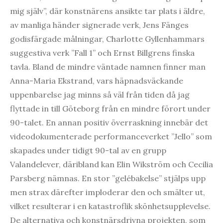
mig själv”,
där konstnärens ansikte tar plats i äldre,
av manliga händer signerade verk, Jens Fänges
godisfärgade målningar, Charlotte Gyllenhammars
suggestiva verk ”Fall 1” och Ernst Billgrens finska
tavla. Bland de mindre väntade namnen finner man
Anna-Maria Ekstrand, vars häpnadsväckande
uppenbarelse jag minns så väl från tiden då jag
flyttade in till Göteborg från en mindre förort under
90-talet. En annan positiv överraskning innebär det
videodokumenterade performanceverket ”Jello” som
skapades under tidigt 90-tal av en grupp
Valandelever, däribland kan Elin Wikström och Cecilia
Parsberg nämnas. En stor ”gelébakelse” stjälps upp
men strax därefter imploderar den och smälter ut,
vilket resulterar i en katastroflik skönhetsupplevelse.
De alternativa och konstnärsdrivna projekten, som