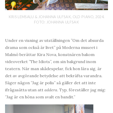
KRIS LEMSALU & JOHANNA ULFSAK, OLD PIANO, 2024.
FOTO: JOHANNA ULFSAK
Under en visning av utställningen ”Om det absurda
drama som också är livet” på Moderna museet i
Malmö berättar Kira Nova, konstnären bakom
videoverket ”The Idiots”, om sin bakgrund inom
teatern. När man skådespelar, fick hon lära sig, är
det av avgörande betydelse att bekräfta varandra.
Säger någon ”Jag är polis” så gäller det att inte
ifrågasätta utan att
addera
. Typ, föreställer jag mig:
”Jag är en höna som svalt en bandit.”