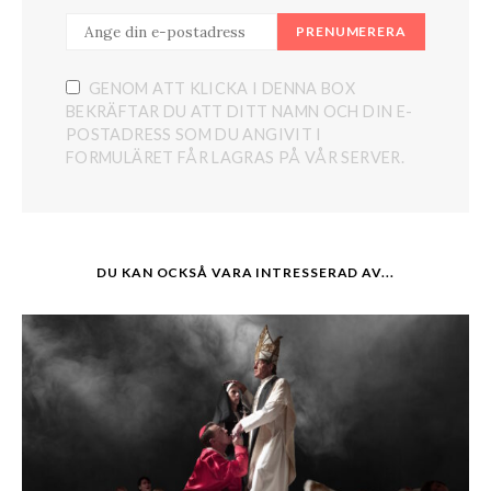
PRENUMERERA
GENOM ATT KLICKA I DENNA BOX
BEKRÄFTAR DU ATT DITT NAMN OCH DIN E-
POSTADRESS SOM DU ANGIVIT I
FORMULÄRET FÅR LAGRAS PÅ VÅR SERVER.
DU KAN OCKSÅ VARA INTRESSERAD AV...