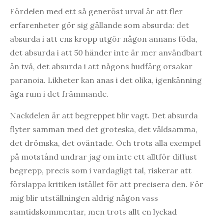
Fördelen med ett så generöst urval är att fler
erfarenheter gör sig gällande som absurda: det
absurda i att ens kropp utgör någon annans föda,
det absurda i att 50 händer inte är mer användbart
än två, det absurda i att någons hudfärg orsakar
paranoia. Likheter kan anas i det olika, igenkänning
äga rum i det främmande.
Nackdelen är att begreppet blir vagt. Det absurda
flyter samman med det groteska, det våldsamma,
det drömska, det oväntade. Och trots alla exempel
på motstånd undrar jag om inte ett alltför diffust
begrepp, precis som i vardagligt tal, riskerar att
förslappa kritiken istället för att precisera den. För
mig blir utställningen aldrig någon vass
samtidskommentar, men trots allt en lyckad