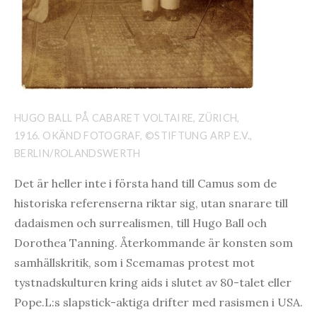
HUGO BALL PÅ CABARET VOLTAIRE, ZÜRICH,
1916. OKÄND FOTOGRAF, ©STIFTUNG ARP E.V.,
BERLIN/ROLANDSWERTH
Det är heller inte i första hand till Camus som de
historiska referenserna riktar sig, utan snarare till
dadaismen och surrealismen, till Hugo Ball och
Dorothea Tanning. Återkommande är konsten som
samhällskritik, som i Scemamas protest mot
tystnadskulturen kring aids i slutet av 80-talet eller
Pope.L:s slapstick-aktiga drifter med rasismen i USA.