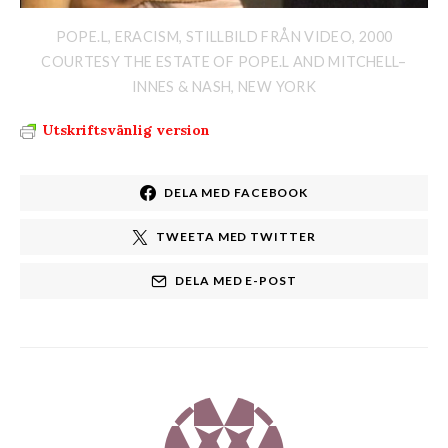
POPE.L, ERACISM, STILLBILD FRÅN VIDEO, 2000
COURTESY THE ESTATE OF POPE.L AND MITCHELL–
INNES & NASH, NEW YORK
Utskriftsvänlig version
DELA MED FACEBOOK
TWEETA MED TWITTER
DELA MED E-POST