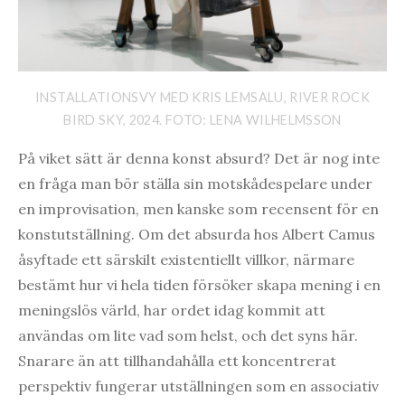
INSTALLATIONSVY MED KRIS LEMSALU, RIVER ROCK
BIRD SKY, 2024. FOTO: LENA WILHELMSSON
På viket sätt är denna konst absurd? Det är nog inte
en fråga man bör ställa sin motskådespelare under
en improvisation, men kanske som recensent för en
konstutställning. Om det absurda hos Albert Camus
åsyftade ett särskilt existentiellt villkor, närmare
bestämt hur vi hela tiden försöker skapa mening i en
meningslös värld, har ordet idag kommit att
användas om lite vad som helst, och det syns här.
Snarare än att tillhandahålla ett koncentrerat
perspektiv fungerar utställningen som en associativ