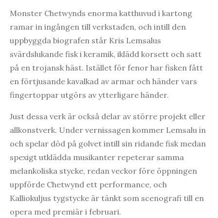
Monster Chetwynds enorma katthuvud i kartong
ramar in ingången till verkstaden, och intill den
uppbyggda biografen står Kris Lemsalus
svärdslukande fisk i keramik, iklädd korsett och satt
på en trojansk häst. Istället för fenor har fisken fått
en förtjusande kavalkad av armar och händer vars
fingertoppar utgörs av ytterligare händer.
Just dessa verk är också delar av större projekt eller
allkonstverk. Under vernissagen kommer Lemsalu in
och spelar död på golvet intill sin ridande fisk medan
spexigt utklädda musikanter repeterar samma
melankoliska stycke, redan veckor före öppningen
uppförde Chetwynd ett performance, och
Kalliokuljus tygstycke är tänkt som scenografi till en
opera med premiär i februari.