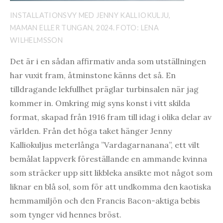
INSTALLATIONSVY MED JENNY KALLIOKULJU,
MAMAN ELLER TUNGAN, 2024. FOTO: LENA
WILHELMSSON
Det är i en sådan affirmativ anda som utställningen
har vuxit fram, åtminstone känns det så. En
tilldragande lekfullhet präglar turbinsalen när jag
kommer in. Omkring mig syns konst i vitt skilda
format, skapad från 1916 fram till idag i olika delar av
världen. Från det höga taket hänger Jenny
Kalliokuljus meterlånga ”Vardagarnanana”, ett vilt
bemålat lappverk föreställande en ammande kvinna
som sträcker upp sitt likbleka ansikte mot något som
liknar en blå sol, som för att undkomma den kaotiska
hemmamiljön och den Francis Bacon-aktiga bebis
som tynger vid hennes bröst.