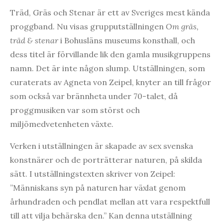
Träd, Gräs och Stenar är ett av Sveriges mest kända
proggband. Nu visas grupputställningen
Om gräs,
träd & stenar
i Bohusläns museums konsthall, och
dess titel är förvillande lik den gamla musikgruppens
namn. Det är inte någon slump. Utställningen, som
curaterats av Agneta von Zeipel, knyter an till frågor
som också var brännheta under 70-talet, då
proggmusiken var som störst och
miljömedvetenheten växte.
Verken i utställningen är skapade av sex svenska
konstnärer och de porträtterar naturen, på skilda
sätt. I utställningstexten skriver von Zeipel:
”Människans syn på naturen har växlat genom
århundraden och pendlat mellan att vara respektfull
till att vilja behärska den.” Kan denna utställning