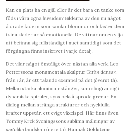
Kan en plats ha en själ eller är det bara en tanke som
föds i våra egna huvuden? Bilderna av den nu något
åldrade fadern som samlar blommor och fäster dem
i sina kläder är så emotionella. De vittnar om en vilja
att befinna sig fullständigt i nuet samtidigt som det
förgångna finns inskrivet i varje detalj.
Det vilar något ömtåligt över nästan alla verk. Leo
Petterssons monumentala skulptur
Tatlin dansar,
från i år, är ett talande exempel på det (överst th).
Mellan starka aluminiumstänger, som slingrar sig i
dynamiska spiraler, syns också spröda grenar. En
dialog mellan stränga strukturer och nyckfulla
krafter uppstår, ett evigt växelspel. Här finns även
Tommy Krek Sveningssons sublima målningar av
sagolika landskap (nere th), Hannah Goldsteins