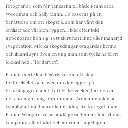
fotografier, som för tankarna till både Francesca
Woodman och Sally Mann. De baseras på en
berättelse om ett skogsrå, som har vänt den
civiliserade världen ryggen. I bild efter bild
uppenbarar hon sig, i ett skirt nattlinne eller insnärjd
i vegetation. Mörka skogsdungar omgärdar henne
och ibland syns även en ung man som tycks ha blivit
lockad ned i ”fördärvet”.
Ekmans serie kan beskrivas som ett slags
förförelselek och, även om den ligger på
bristningsgränsen till att bli
för
vacker, har den en
nerv som gör mig förstummad. Att sammanlänka
kvinnlighet med natur känns idag lite förlegat, men
Ekman Wingate lyckas ändå göra denna vilda kvinnas
kamp mot allt städat och inordnat angelägen.