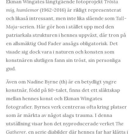
Ekman Wingates långtgående fotoprojekt
Trösta
mig, humlemor
(1962-2016) är rikligt representerat
och likaså intressant, men inte lika slående som
Tall-
Maja-
serien. Här gör hon i stället upp med den
patriarkala strukturen i hennes uppväxt, där tron på
en allsmäktig Gud Fader ansågs obligatorisk. Det
visade sig dock vara i naturen och konsten som
konstnären slutligen fann sin tröst, sin personliga
gud.
Även om Nadine Byrne (th) är en betydligt yngre
konstnär, född på 80-talet, finns det ett släktskap
mellan hennes konst och Ekman Wingates
fotografier. Byrnes verk centreras ofta kring platser
som är märkta av något slags trauma. I denna
utställning visar hon det nyproducerade verket
The
Gatherer
, en serie diabilder där hennes far har klätts i