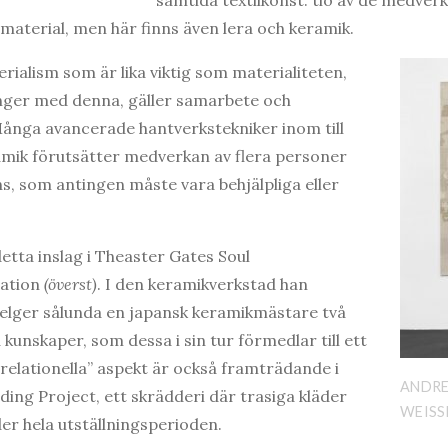
samtida textilkonst: tio av de medve
 material, men här finns även lera och keramik.
rialism som är lika viktig som materialiteten,
ger med denna, gäller samarbete och
ånga avancerade hantverkstekniker inom till
amik förutsätter medverkan av flera personer
, som antingen måste vara behjälpliga eller
etta inslag i Theaster Gates Soul
ation
(överst)
. I den keramikverkstad han
 delger sålunda en japansk keramikmästare två
kunskaper, som dessa i sin tur förmedlar till ett
”relationella” aspekt är också framträdande i
ANDRE
ng Project, ett skrädderi där trasiga kläder
WEISS
er hela utställningsperioden.