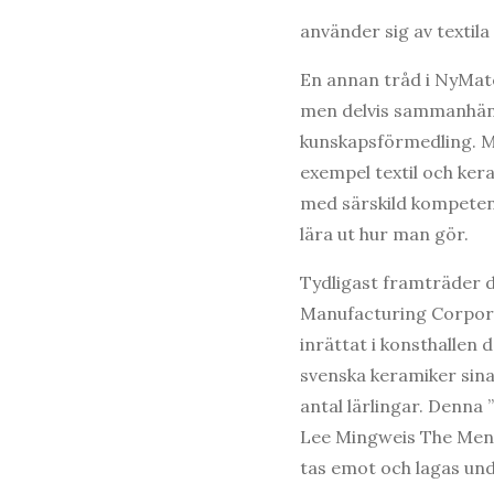
använder sig av textila
En annan tråd i NyMate
men delvis sammanhän
kunskapsförmedling. M
exempel textil och ker
med särskild kompetens
lära ut hur man gör.
Tydligast framträder d
Manufacturing Corpor
inrättat i konsthallen
svenska keramiker sina 
antal lärlingar. Denna 
Lee Mingweis The Mendi
tas emot och lagas und