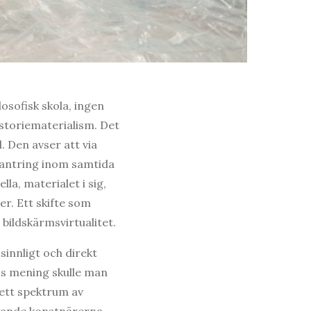
losofisk skola, ingen
storiematerialism. Det
. Den avser att via
kantring inom samtida
la, materialet i sig,
er. Ett skifte som
 bildskärmsvirtualitet.
sinnligt och direkt
iss mening skulle man
rett spektrum av