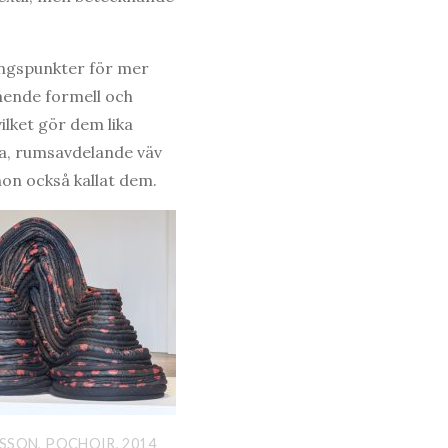
ångspunkter för mer
ående formell och
ilket gör dem lika
a, rumsavdelande väv
on också kallat dem.
SSON, POCHOIR, 2014