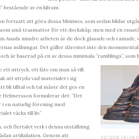
l” bestående av en kilram.
on fortsatt att göra dessa Minimes, som sedan bildar utg
är som små trasmattor för ett dockskåp, men med en enast
ksom Auads mindre arbeten är de dock glasade och ramade, v
nas målningar. Det gäller däremot inte den monumental
och är baserad på en av dessa minimala ”ramblings”, som h
 ett uttryck, ett läte om man så vill.
ak att uttyda vad materialet i sig
t bli tilltal och tal måste det ges en
ne Helmersson formulerar det: ”Det
år i en naturlig förening med
let väcks till liv.”
 och flertalet verk i denna utställning
sådan artikulation. Genom att
KATRINE HELMER