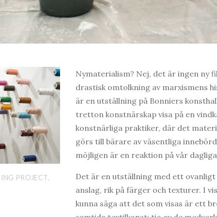
Nymaterialism? Nej, det är ingen ny fi
drastisk omtolkning av marxismens hi
är en utställning på Bonniers konsthall
tretton konstnärskap visa på en vind
konstnärliga praktiker, där det materiel
görs till bärare av väsentliga innebörd
möjligen är en reaktion på vår dagliga
Det är en utställning med ett ovanligt 
NING PROJECT,
anslag, rik på färger och texturer. I v
kunna säga att det som visas är ett b