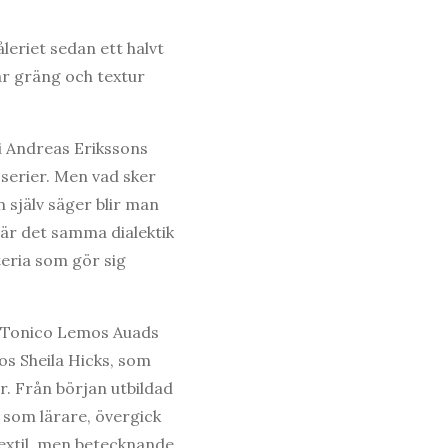
åleriet sedan ett halvt
där gräng och textur
i Andreas Erikssons
sserier. Men vad sker
 själv säger blir man
är det samma dialektik
eria som gör sig
 i Tonico Lemos Auads
os Sheila Hicks, som
r. Från början utbildad
 som lärare, övergick
textil, men betecknande