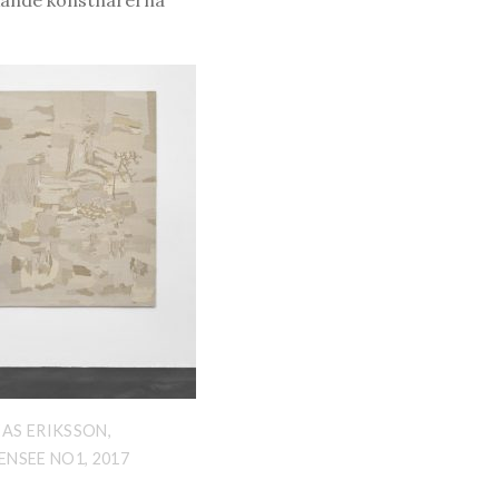
rkande konstnärerna
AS ERIKSSON,
ENSEE NO1, 2017