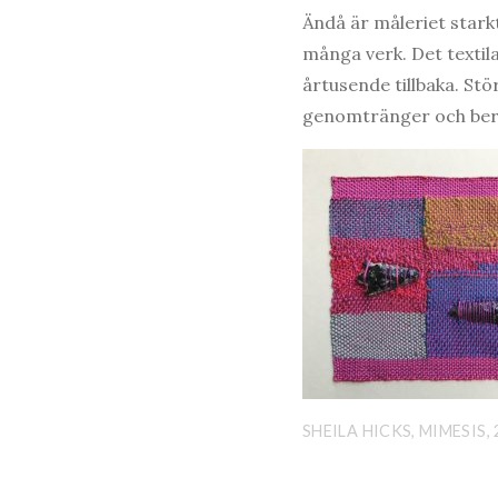
Ändå är måleriet stark
många verk. Det textila
årtusende tillbaka. Stö
genomtränger och beri
SHEILA HICKS, MIMESIS, 