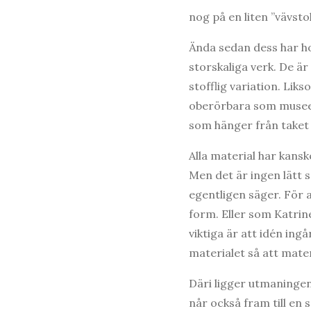
nog på en liten ”vävsto
Ända sedan dess har h
storskaliga verk. De 
stofflig variation. Li
oberörbara som museer
som hänger från taket 
Alla material har kanske
Men det är ingen lätt s
egentligen säger. För at
form. Eller som Katri
viktiga är att idén ing
materialet så att materia
Däri ligger utmaningen,
når också fram till en 