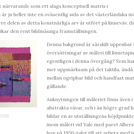
t närvarande som ett slags konceptuell matris i
 är ju heller inte en oväsentlig sida av det västerländska m
rre delen av detta konstnärliga arv är utfört på linneväv, 
kar den rent bildmässiga framställningen.
Denna bakgrund är särskilt uppenbar 
översättningar av måleri till linnetapi
egentligen i denna övergång? Som han
mer uppmärksam på det taktila, ändå 
mellan ogripbar bild och handfast mat
gällande.
Anknytningen till måleriet finns även
abstrakta vävar, och i än högre grad h
bildar en av utställningens höjdpunkte
2018
inom måleri vid Yale med paret Albers
hon på 1950-talet till att arbeta med 