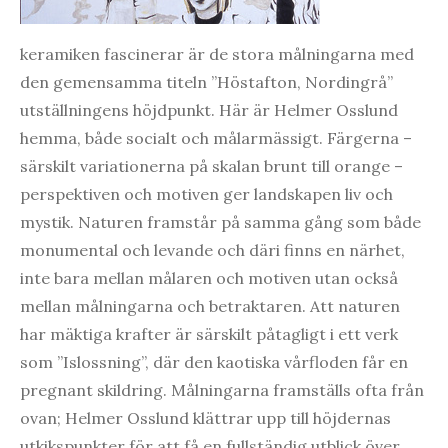
keramiken fascinerar är de stora målningarna med
den gemensamma titeln ”Höstafton, Nordingrå”
utställningens höjdpunkt. Här är Helmer Osslund
hemma, både socialt och målarmässigt. Färgerna –
särskilt variationerna på skalan brunt till orange –
perspektiven och motiven ger landskapen liv och
mystik. Naturen framstår på samma gång som både
monumental och levande och däri finns en närhet,
inte bara mellan målaren och motiven utan också
mellan målningarna och betraktaren. Att naturen
har mäktiga krafter är särskilt påtagligt i ett verk
som ”Islossning”, där den kaotiska vårfloden får en
pregnant skildring. Målningarna framställs ofta från
ovan; Helmer Osslund klättrar upp till höjdernas
utkikspunkter för att få en fullständig utblick över