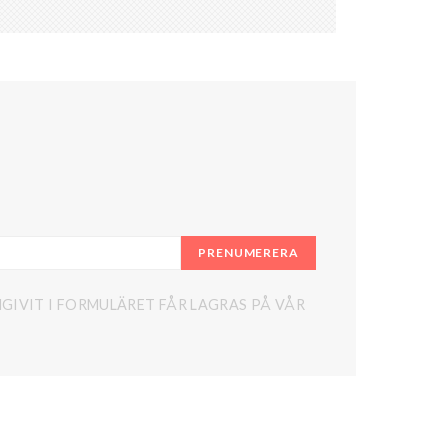
PRENUMERERA
GIVIT I FORMULÄRET FÅR LAGRAS PÅ VÅR