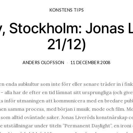
KONSTENS TIPS
y, Stockholm: Jonas L
21/12)
ANDERS OLOFSSON
11 DECEMBER 2008
en enda subkultur som inte förr eller senare träder in i fi
 alla har de efter en tid lämnat sitt ursprungliga (och giv
s inför utmaningen att kommunicera med en bredare publi
hen samma process, med början i musik, mode och film. 
 som alltid oväntade saker. Jonas Liveröds konstnärskap cen
e utställningar under titeln ”Permanent Daylight”, en iron