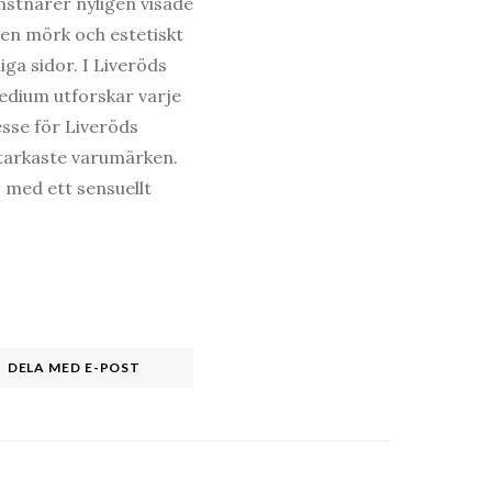
onstnärer nyligen visade
 en mörk och estetiskt
ga sidor. I Liveröds
medium utforskar varje
esse för Liveröds
 starkaste varumärken.
 med ett sensuellt
DELA MED E-POST