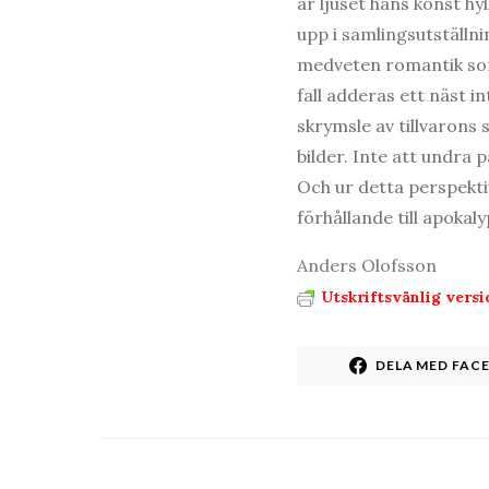
är ljuset hans konst hy
upp i samlingsutställn
medveten romantik som 
fall adderas ett näst 
skrymsle av tillvarons 
bilder. Inte att undra
Och ur detta perspekt
förhållande till apokal
Anders Olofsson
Utskriftsvänlig versi
DELA MED FAC