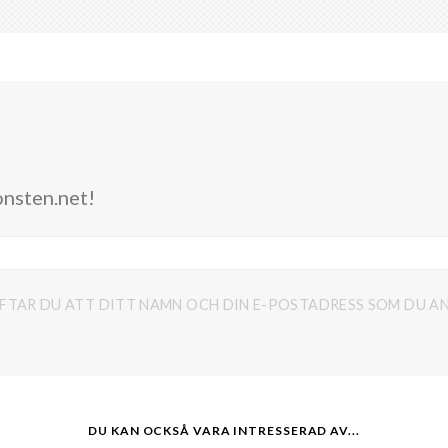
onsten.net!
FTAR DU ATT DITT NAMN OCH DIN E-POSTADRESS SOM DU AN
DU KAN OCKSÅ VARA INTRESSERAD AV...