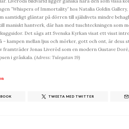
llar. Liveröds bildvärld ligger ganska nära den som vissa k
ingen ”Whispers of Immortality” hos Natalia Goldin Gallery,
samtidigt gläntar på dörren till själslivets mindre behagli
intill maniskt hantverk, där han med tuschteckningen som 
skuggsidor. Det sägs att Svenska Kyrkan visat ett visst intr
 på – kampen mellan ljus och mörker, gott och ont, är dess
iv framträder Jonas Liveröd som en modern Gustave Doré,
ypsen i gråskala.
(Adress: Tulegatan 19)
on
EBOOK
TWEETA MED TWITTER