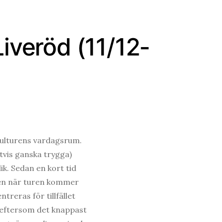
iveröd (11/12-
nkulturens vardagsrum.
etvis ganska trygga)
k. Sedan en kort tid
Men när turen kommer
treras för tillfället
i eftersom det knappast