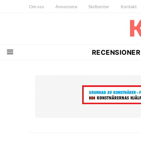
Om oss
Annonsera
Skribenter
Kontakt
RECENSIONER