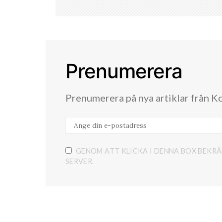
Prenumerera
Prenumerera på nya artiklar från K
GENOM ATT KLICKA I DENNA BOX BEKRÄ
SERVER.