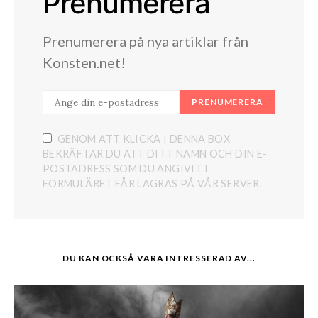
Prenumerera
Prenumerera på nya artiklar från
Konsten.net!
PRENUMERERA
GENOM ATT KLICKA I DENNA BOX
BEKRÄFTAR DU ATT DITT NAMN OCH DIN E-
POSTADRESS SOM DU ANGIVIT I
FORMULÄRET FÅR LAGRAS PÅ VÅR SERVER.
DU KAN OCKSÅ VARA INTRESSERAD AV...