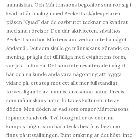
människan. Och Mårtenssons begonior som rör sig i
kvadrat är analoga med Becketts skådespelare i
pjäsen ”Quad” där de oavbrutet tecknar en kvadrat
med sina rörelser. Den där aktiviteten, såväl hos
Beckett som hos Mårtensson, verkar inte ha något
ändamål. Det som skulle ge människans görande en
mening, prägla det tillfälliga med evighetens form,
var just kulturen. Det som inte resulterade i något
här och nu kunde ändå vara någonting att bygga
vidare på, ett steg mot ett allt mer fullständigt
förverkligande av människans sanna natur. Precis
som människans natur hotades kulturen inte av
döden. Men döden är vad som omger Mårtenssons
löpandebandverk. Två fotografier av enorma
komposthögar som bara tycks bestå av begonior
finns på utställningen. Runt omkring är det höst, inte