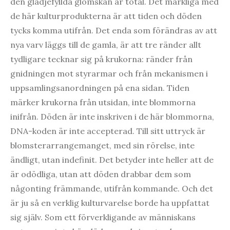
den glädjefyllda glömskan är total. Det märkliga med
de här kulturprodukterna är att tiden och döden
tycks komma utifrån. Det enda som förändras av att
nya varv läggs till de gamla, är att tre ränder allt
tydligare tecknar sig på krukorna: ränder från
gnidningen mot styrarmar och från mekanismen i
uppsamlingsanordningen på ena sidan. Tiden
märker krukorna från utsidan, inte blommorna
inifrån. Döden är inte inskriven i de här blommorna,
DNA-koden är inte accepterad. Till sitt uttryck är
blomsterarrangemanget, med sin rörelse, inte
ändligt, utan indefinit. Det betyder inte heller att de
är odödliga, utan att döden drabbar dem som
någonting främmande, utifrån kommande. Och det
är ju så en verklig kulturvarelse borde ha uppfattat
sig själv. Som ett förverkligande av människans