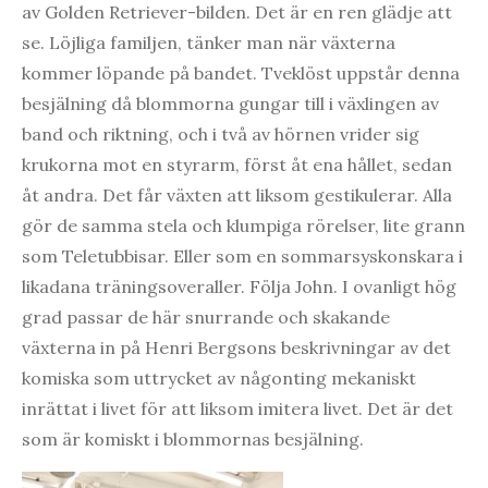
av Golden Retriever-bilden. Det är en ren glädje att
se. Löjliga familjen, tänker man när växterna
kommer löpande på bandet. Tveklöst uppstår denna
besjälning då blommorna gungar till i växlingen av
band och riktning, och i två av hörnen vrider sig
krukorna mot en styrarm, först åt ena hållet, sedan
åt andra. Det får växten att liksom gestikulerar. Alla
gör de samma stela och klumpiga rörelser, lite grann
som Teletubbisar. Eller som en sommarsyskonskara i
likadana träningsoveraller. Följa John. I ovanligt hög
grad passar de här snurrande och skakande
växterna in på Henri Bergsons beskrivningar av det
komiska som uttrycket av någonting mekaniskt
inrättat i livet för att liksom imitera livet. Det är det
som är komiskt i blommornas besjälning.