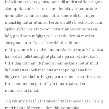
från Romarrikets glansdagar till andra världskrigets
slut uppfattades kultur som det aktivitetsområde
inom vilket människans natur kunde bli till. Ingen
mänsklig natur utanför kulturen alltså, och kulturens
själva syfte var att producera människor som i så
hög grad som möjligt realiserade denna mycket
säregna natur. Dessa blev då föredömen,
måttgivande för vad en människa kan vara. Få tankar
har väl så fullständigt utplånats på så relativt kort
tid. I dag vill man definiera människans natur med
hjälp av DNA, och inte ens antropologerna har
längre något kulturbegrepp att rama in sitt intresse
för ”mannen på gatan” (vårt mått på vad en
människa är) med.
Jag vill inte påstå att Caroline Mårtensson ställer sig
med bägge fötterna i den där romerska