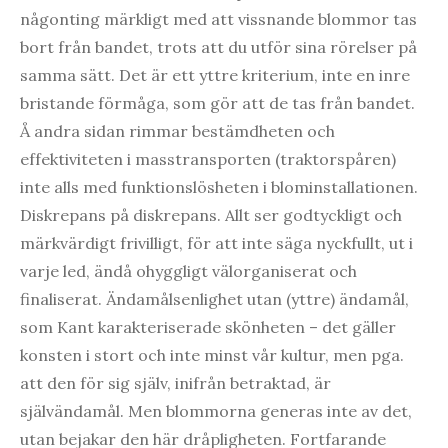
någonting märkligt med att vissnande blommor tas
bort från bandet, trots att du utför sina rörelser på
samma sätt. Det är ett yttre kriterium, inte en inre
bristande förmåga, som gör att de tas från bandet.
Å andra sidan rimmar bestämdheten och
effektiviteten i masstransporten (traktorspåren)
inte alls med funktionslösheten i blominstallationen.
Diskrepans på diskrepans. Allt ser godtyckligt och
märkvärdigt frivilligt, för att inte säga nyckfullt, ut i
varje led, ändå ohyggligt välorganiserat och
finaliserat. Ändamålsenlighet utan (yttre) ändamål,
som Kant karakteriserade skönheten – det gäller
konsten i stort och inte minst vår kultur, men pga.
att den för sig själv, inifrån betraktad, är
självändamål. Men blommorna generas inte av det,
utan bejakar den här dråpligheten. Fortfarande