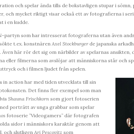
ation och spelar ända tills de bokstavligen stupar i sömn, 
er, och mycket riktigt visar också ett av fotografierna i s
t i en kudde.
AN-partyn som har intresserat fotograferna utan även and
esökte t.ex. konstnären
Axel Stockburger
de japanska arkadha
 Även här rör det sig om närbilder av spelarnas ansikten, 
na eller filmerna som avslöjar att människorna står och sp
ttryck och i filmen ljudet från spelen.
in action har med tiden utvecklats till sin
fotokonsten. Det finns fler exempel som man
lvis
Shauna Frischkorn
som gjort fotoserien
med porträtt av unga grabbar som spelar
nos
fotoserie ”Videogamers” där fotografen
 dolda sidor i människors karaktär genom att
, och slutligen
Ari Pescovitz
som