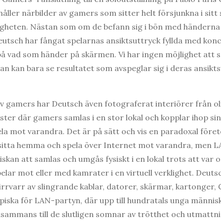
håller närbilder av gamers som sitter helt försjunkna i sitt 
igheten. Nästan som om de befann sig i bön med händerna
eutsch har fångat spelarnas ansiktsuttryck fyllda med konc
å vad som händer på skärmen. Vi har ingen möjlighet att s
an kan bara se resultatet som avspeglar sig i deras ansikt
v gamers har Deutsch även fotograferat interiörer från o
r där gamers samlas i en stor lokal och kopplar ihop sin
ela mot varandra. Det är på sätt och vis en paradoxal före
 sitta hemma och spela över Internet mot varandra, men L
iskan att samlas och umgås fysiskt i en lokal trots att var 
elar mot eller med kamrater i en virtuell verklighet. Deutsc
virrvarr av slingrande kablar, datorer, skärmar, kartonger
piska för LAN-partyn, där upp till hundratals unga männi
illsammans till de slutligen somnar av trötthet och utmattn