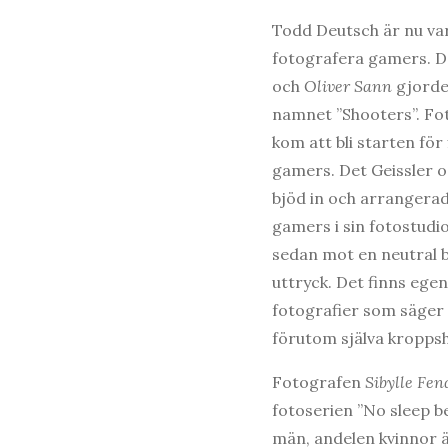
Todd Deutsch är nu var
fotografera gamers. D
och
Oliver Sann
gjorde
namnet ”Shooters”. Fot
kom att bli starten för
gamers. Det Geissler o
bjöd in och arrangerad
gamers i sin fotostudi
sedan mot en neutral 
uttryck. Det finns egen
fotografier som säger 
förutom själva kroppsh
Fotografen
Sibylle Fen
fotoserien ”No sleep be
män, andelen kvinnor ä