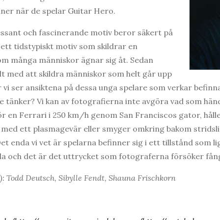
ner när de spelar Guitar Hero.
essant och fascinerande motiv beror säkert på
t ett tidstypiskt motiv som skildrar en
som många människor ägnar sig åt. Sedan
llt med att skildra människor som helt går upp
r vi ser ansiktena på dessa unga spelare som verkar befinna 
 tänker? Vi kan av fotografierna inte avgöra vad som händ
ör en Ferrari i 250 km/h genom San Franciscos gator, håll
med ett plasmagevär eller smyger omkring bakom stridslin
et enda vi vet är spelarna befinner sig i ett tillstånd som l
lla och det är det uttrycket som fotograferna försöker fånga
): Todd Deutsch, Sibylle Fendt, Shauna Frischkorn