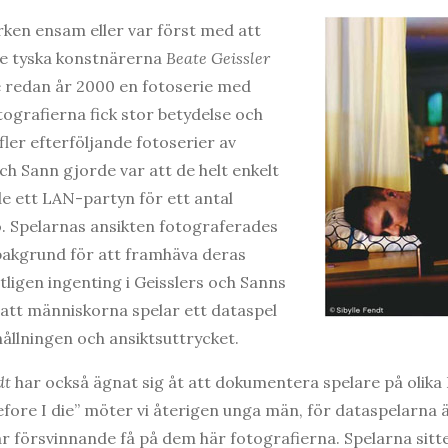
ken ensam eller var först med att
e tyska konstnärerna
Beate Geissler
 redan år 2000 en fotoserie med
ografierna fick stor betydelse och
 fler efterföljande fotoserier av
ch Sann gjorde var att de helt enkelt
e ett LAN-partyn för ett antal
o. Spelarnas ansikten fotograferades
bakgrund för att framhäva deras
tligen ingenting i Geisslers och Sanns
att människorna spelar ett dataspel
ållningen och ansiktsuttrycket.
dt
har också ägnat sig åt att dokumentera spelare på olika
fore I die” möter vi återigen unga män, för dataspelarna är
r försvinnande få på dem här fotografierna. Spelarna sitt