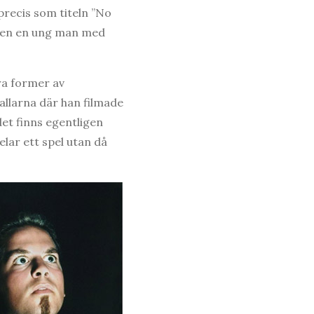
precis som titeln ”No
erien en ung man med
ra former av
llarna där han filmade
det finns egentligen
elar ett spel utan då