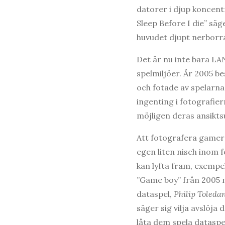
datorer i djup koncentr
Sleep Before I die” säg
huvudet djupt nerborra
Det är nu inte bara L
spelmiljöer. År 2005 b
och fotade av spelarna.
ingenting i fotografier
möjligen deras ansiktsu
Att fotografera gamers 
egen liten nisch inom 
kan lyfta fram, exempe
”Game boy” från 2005 
dataspel,
Philip Toleda
säger sig vilja avslöja
låta dem spela dataspel