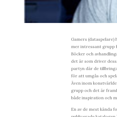
Gamers (dataspelare) ha
mer intressant grupp fö
Böcker och avhandlingar
det är som driver des
partyn där de tillbrin
för att umgås och spela
Även inom konstvärl
grupp och det är framf
både inspiration och m
En av de mest kända f
publicerade katalogen ”