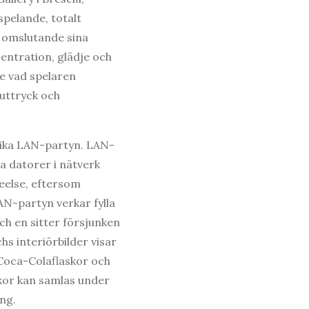
spelande, totalt
 omslutande sina
entration, glädje och
e vad spelaren
suttryck och
lika LAN-partyn. LAN-
a datorer i nätverk
teelse, eftersom
AN-partyn verkar fylla
och en sitter försjunken
hs interiörbilder visar
, Coca-Colaflaskor och
skor kan samlas under
ing.