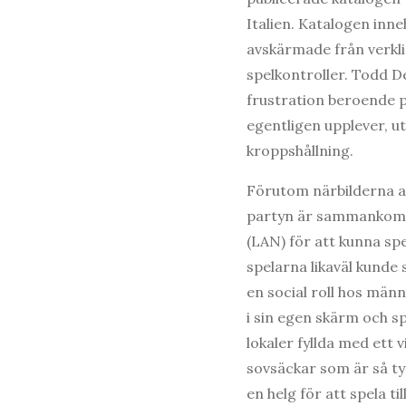
Italien. Katalogen inne
avskärmade från verkl
spelkontroller. Todd D
frustration beroende p
egentligen upplever, ut
kroppshållning.
Förutom närbilderna a
partyn är sammankomste
(LAN) för att kunna sp
spelarna likaväl kunde
en social roll hos männ
i sin egen skärm och sp
lokaler fyllda med ett 
sovsäckar som är så ty
en helg för att spela t