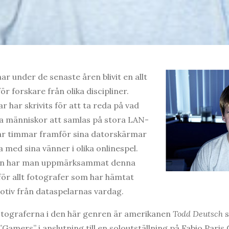
r under de senaste åren blivit en allt
r forskare från olika discipliner.
 har skrivits för att ta reda på vad
sa människor att samlas på stora LAN-
gar timmar framför sina datorskärmar
 med sina vänner i olika onlinespel.
den har man uppmärksammat denna
ör allt fotografer som har hämtat
otiv från dataspelarnas vardag.
otograferna i den här genren är amerikanen
Todd Deutsch
s
Gamers” i anslutning till en soloutställning på Fabio Paris G