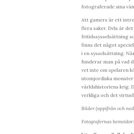
fotograferade sina vän
Att gamers är ett intr
flera saker. Dels är de
fritidssysselsättning 
finns det något specie
i en sysselsättning. Nä
funderar man på vad de
vet inte om spelaren k
utomjordiska monster 
världshistoriens krig. D
verkliga och det virtue
Bilder (uppifrån och ned
Fotografernas hemsidor: