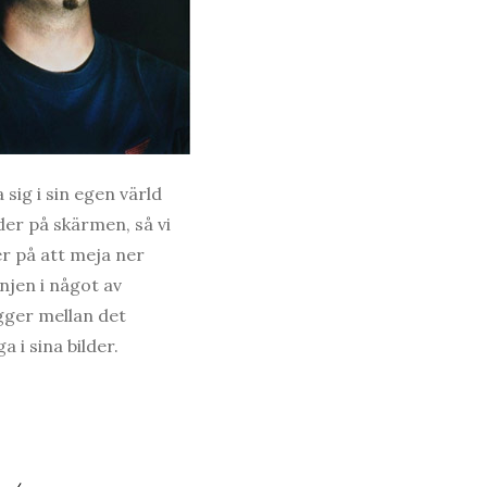
sig i sin egen värld
er på skärmen, så vi
er på att meja ner
jen i något av
igger mellan det
 i sina bilder.