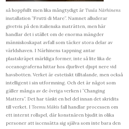
så hoppfullt men lika mångtydigt är
Tuula Närhinens
installation ”Frutti di Mare”. Namnet alluderar
givetvis på den italienska maträtten, men här
handlar det i stället om de enorma mängder
människoskapat avfall som täcker stora delar av
världshaven. I Närhinens tappning antar
plastskräpet märkliga former, inte så lite lika de
oceanograferna hittar hos djurlivet djupt nere vid
havsbotten. Verket är estetiskt tilltalande, men också
intelligent i sin utformning. Och det är något som
gäller många av de övriga verken i ”Changing
Matters”. Det har tänkt en hel del innan det skridits
till verket. I
Teemu Mäkis
fall handlar processen om
ett internt rollspel, där konstnären bjudit in olika
personer att iscensätta sig själva som inte bara den