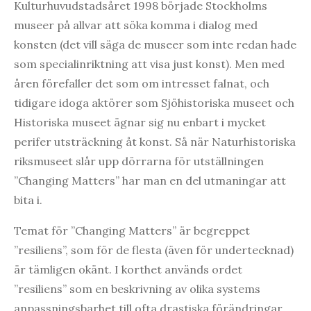
Kulturhuvudstadsåret 1998 började Stockholms
museer på allvar att söka komma i dialog med
konsten (det vill säga de museer som inte redan hade
som specialinriktning att visa just konst). Men med
åren förefaller det som om intresset falnat, och
tidigare idoga aktörer som Sjöhistoriska museet och
Historiska museet ägnar sig nu enbart i mycket
perifer utsträckning åt konst. Så när Naturhistoriska
riksmuseet slår upp dörrarna för utställningen
”Changing Matters” har man en del utmaningar att
bita i.
Temat för ”Changing Matters” är begreppet
”resiliens”, som för de flesta (även för undertecknad)
är tämligen okänt. I korthet används ordet
”resiliens” som en beskrivning av olika systems
anpassningsbarhet till ofta drastiska förändringar.