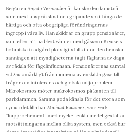
Belgaren
Angelo Vermeulen
är kanske den konstnär
som mest anspråkslöst och gripande sökt fånga de
häftiga och ofta obegripliga förändringarnas
ingrepp i våra liv. Han skildrar en grupp pensionärer,
som efter att ha blivit vänner med gässen i Bryssels
botaniska trädgård plötsligt ställs inför den hemska
sanningen att myndigheterna tagit fåglarna av daga
av rädsla för fågelinfluensan. Pensionärernas samtal
vidgas omärkligt från minnena av enskilda gäss till
frågor om intolerans och globala miljöproblem.
Mikrokosmos möter makrokosmos på kanten till
parkdammen. Samma goda känsla för det stora som
ryms i det lilla har
Michael Rodemer
, vars verk
”Rapprochement” med mycket enkla medel gestaltar
motsättningarna mellan olika system, men också hur
deras ömsesidiga interaktion på lång sikt leder till