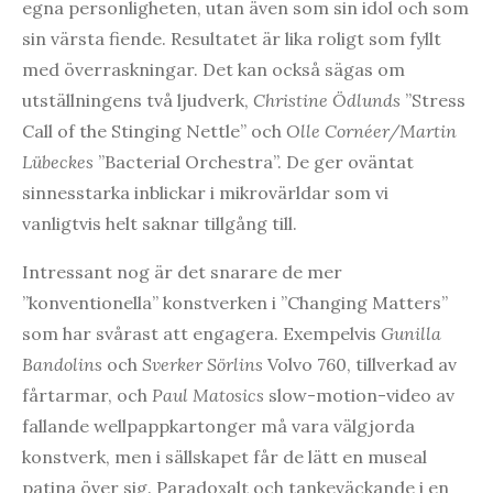
egna personligheten, utan även som sin idol och som
sin värsta fiende. Resultatet är lika roligt som fyllt
med överraskningar. Det kan också sägas om
utställningens två ljudverk,
Christine Ödlunds
”Stress
Call of the Stinging Nettle” och
Olle Cornéer/Martin
Lübeckes
”Bacterial Orchestra”. De ger oväntat
sinnesstarka inblickar i mikrovärldar som vi
vanligtvis helt saknar tillgång till.
Intressant nog är det snarare de mer
”konventionella” konstverken i ”Changing Matters”
som har svårast att engagera. Exempelvis
Gunilla
Bandolins
och
Sverker Sörlins
Volvo 760, tillverkad av
fårtarmar, och
Paul Matosics
slow-motion-video av
fallande wellpappkartonger må vara välgjorda
konstverk, men i sällskapet får de lätt en museal
patina över sig. Paradoxalt och tankeväckande i en