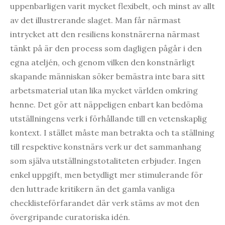
uppenbarligen varit mycket flexibelt, och minst av allt
av det illustrerande slaget. Man får närmast
intrycket att den resiliens konstnärerna närmast
tänkt på är den process som dagligen pågår i den
egna ateljén, och genom vilken den konstnärligt
skapande människan söker bemästra inte bara sitt
arbetsmaterial utan lika mycket världen omkring
henne. Det gör att näppeligen enbart kan bedöma
utställningens verk i förhållande till en vetenskaplig
kontext. I stället måste man betrakta och ta ställning
till respektive konstnärs verk ur det sammanhang
som själva utställningstotaliteten erbjuder. Ingen
enkel uppgift, men betydligt mer stimulerande för
den luttrade kritikern än det gamla vanliga
checklisteförfarandet där verk stäms av mot den
övergripande curatoriska idén.