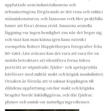
uppfattade som industrialismens och
urbaniseringens förgörande av det rena och enkla i
människonaturen, och Janssons verk blev praktfulla
baner att föra i denna strid. Janssons sexuella
läggning var ingen hemlighet ens när det begav sig,
och visst kan man känna igen hans estetik i
exempelvis Robert Mapplethorpes fotografier från
80-talet. Lite svårare kan det vara att vara för en
nutida betraktare att identifiera forna tiders
porträtt av vitpudrade, fjäder- och spetsprydda
härförare med militär makt och krigisk maskulinitet.
Orsaken är förstås att vi saknar kopplingen till
dåtidens uppfattning om hur makt och krigiska
bragder borde åskådliggöras, och där fjädrar,
plymer och smink var naturliga ingredienser.