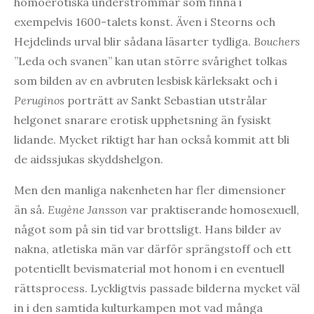
homoerotiska underströmmar som finna i
exempelvis 1600-talets konst. Även i Steorns och
Hejdelinds urval blir sådana läsarter tydliga.
Bouchers
”Leda och svanen” kan utan större svårighet tolkas
som bilden av en avbruten lesbisk kärleksakt och i
Peruginos
porträtt av Sankt Sebastian utstrålar
helgonet snarare erotisk upphetsning än fysiskt
lidande. Mycket riktigt har han också kommit att bli
de aidssjukas skyddshelgon.
Men den manliga nakenheten har fler dimensioner
än så.
Eugène Jansson
var praktiserande homosexuell,
något som på sin tid var brottsligt. Hans bilder av
nakna, atletiska män var därför sprängstoff och ett
potentiellt bevismaterial mot honom i en eventuell
rättsprocess. Lyckligtvis passade bilderna mycket väl
in i den samtida kulturkampen mot vad många