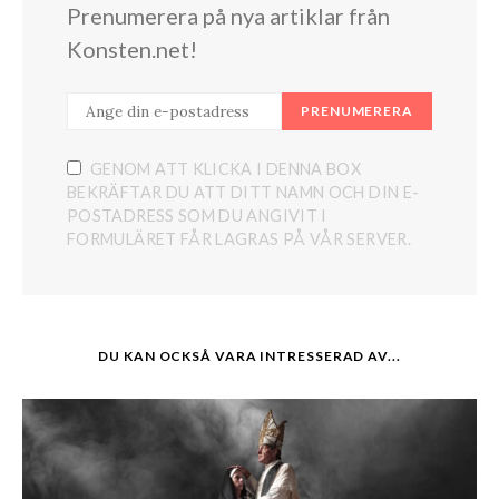
Prenumerera på nya artiklar från
Konsten.net!
PRENUMERERA
GENOM ATT KLICKA I DENNA BOX
BEKRÄFTAR DU ATT DITT NAMN OCH DIN E-
POSTADRESS SOM DU ANGIVIT I
FORMULÄRET FÅR LAGRAS PÅ VÅR SERVER.
DU KAN OCKSÅ VARA INTRESSERAD AV...