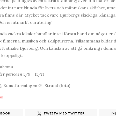
rerna på omgivs av en sakral stämning; även om materiale
det inte att blunda för livets och människans skörhet, uts
 finns där. Mycket tack vare Djurbergs skickliga, känslig
Och en utmärkt curatering.
ands vackra lokaler handlar inte i första hand om något ens
p: filmerna, musiken och skulpturerna. Tillsammans bildar 
os Nathalie Djurberg. Och känslan av att gå omkring i denna
 kroppsligt.
penhamn
er perioden 3/9 – 13/11
), Kunstforeningen Gl. Strand (foto)
on
EBOOK
TWEETA MED TWITTER