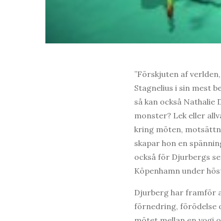
”Förskjuten af verlden,
Stagnelius i sin mest b
så kan också Nathalie 
monster? Lek eller allv
kring möten, motsättn
skapar hon en spänning 
också för Djurbergs se
Köpenhamn under hös
Djurberg har framför al
förnedring, förödelse 
mötet mellan en yogi 