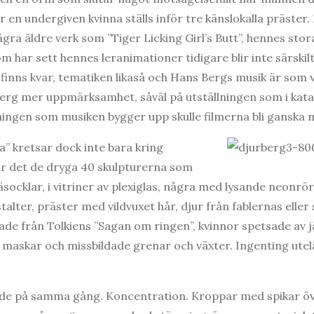
r en undergiven kvinna ställs inför tre känslokalla präster
gra äldre verk som ”Tiger Licking Girl’s Butt”, hennes sto
m har sett hennes leranimationer tidigare blir inte särskil
inns kvar, tematiken likaså och Hans Bergs musik är som va
erg mer uppmärksamhet, såväl på utställningen som i kata
ningen som musiken bygger upp skulle filmerna bli ganska 
a” kretsar dock inte bara kring
 är det de dryga 40 skulpturerna som
socklar, i vitriner av plexiglas, några med lysande neonrör
lter, präster med vildvuxet hår, djur från fablernas eller 
ade från Tolkiens ”Sagan om ringen”, kvinnor spetsade av j
, maskar och missbildade grenar och växter. Ingenting utel
ande på samma gång. Koncentration. Kroppar med spikar öv