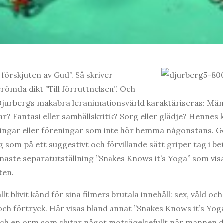
 förskjuten av Gud”. Så skriver
erömda dikt ”Till förruttnelsen”. Och
Djurbergs makabra leranimationsvärld karaktäriseras: Männ
ar? Fantasi eller samhällskritik? Sorg eller glädje? Hennes k
ingar eller föreningar som inte hör hemma någonstans. 
som på ett suggestivt och förvillande sätt griper tag i be
naste separatutställning ”Snakes Knows it’s Yoga” som visa
ten.
lt blivit känd för sina filmers brutala innehåll: sex, våld o
och förtryck. Här visas bland annat ”Snakes Knows it’s Yog
och en orm som slutar något motsägelsefullt när mannen d