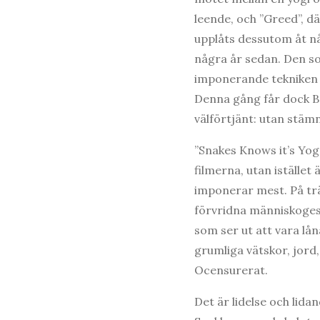
leende, och ”Greed”, dä
upplåts dessutom åt nå
några år sedan. Den so
imponerande tekniken f
Denna gång får dock B
välförtjänt: utan stäm
”Snakes Knows it’s Yog
filmerna, utan istället
imponerar mest. På trä
förvridna människogesta
som ser ut att vara lån
grumliga vätskor, jord
Ocensurerat.
Det är lidelse och lid