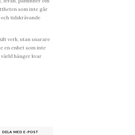
t, leran, påminner om
attheten som inte går
a och tidskrävande
kilt verk, utan snarare
de en enhet som inte
 värld hänger kvar
DELA MED E-POST