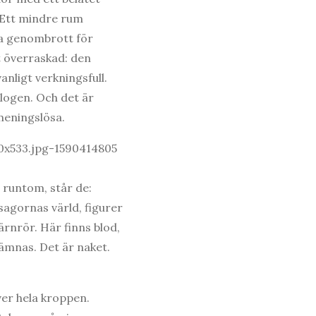
. Ett mindre rum
ra genombrott för
t överraskad: den
nligt verkningsfull.
logen. Och det är
meningslösa.
 runtom, står de:
sagornas värld, figurer
ärnrör. Här finns blod,
ämnas. Det är naket.
er hela kroppen.