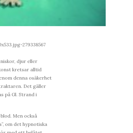
iskor, djur eller
onst kretsar alltid
Genom denna osäkerhet
traktaren. Det gäller
s på Gl. Strand i
ch blod. Men också
a”, om det hypnotiska
ör med ett belåtet