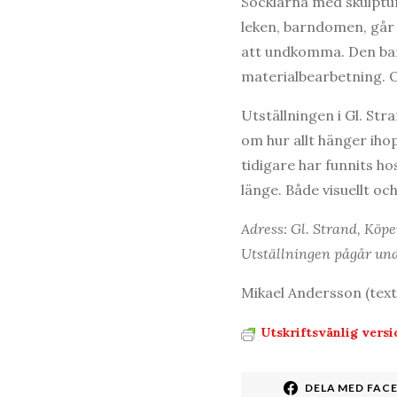
Socklarna med skulptu
leken, barndomen, går 
att undkomma. Den bara
materialbearbetning. 
Utställningen i Gl. Str
om hur allt hänger iho
tidigare har funnits h
länge. Både visuellt och
Adress: Gl. Strand, Kö
Utställningen pågår und
Mikael Andersson (text
Utskriftsvänlig versi
DELA MED FAC