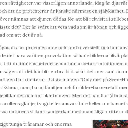
juren rättigheter var visserligen annorlunda, idag är djurrät
och att de protesterar är kanske närmast en självklarhet. 
ver nämnas att djuren dödas för att bli rekvisita i stilleb
isste det? Det är svårt att veta vad som är hönan och ägget
ad om att det är så.
rågasätta är provocerande och kontroversiellt och hon an
 det bara varit en provokation så hade bilderna blivit pla
r till intuitionens betydelse när hon arbetar, ”intuitionen
n säger att det här blir en bra bild så är det mer sant än 
tligen bara imiterar”. Utställningen ”Only me” på Sven-H
r. Kvinna, man, barn, familjen och förälder-barn-relationen
miljebildandet och fortplantningen. Men det handlar (åtmins
arollens glädje, tyngd eller ansvar. Inte heller om barnets
sa naturens villkor i samverkan med mänskliga drifter och
lyxigt tunga träramar och enorma