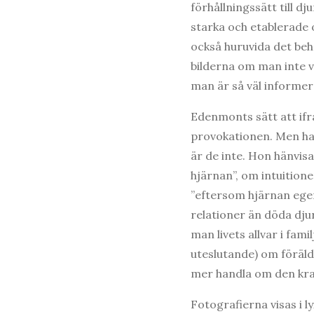
förhållningssätt till d
starka och etablerade 
också huruvida det behö
bilderna om man inte v
man är så väl informer
Edenmonts sätt att if
provokationen. Men hade
är de inte. Hon hänvisa
hjärnan”, om intuitione
”eftersom hjärnan egen
relationer än döda dju
man livets allvar i fa
uteslutande) om föräldr
mer handla om den kras
Fotografierna visas i 