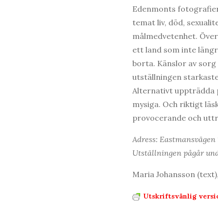
Edenmonts fotografier
temat liv, död, sexuali
målmedvetenhet. Överle
ett land som inte längr
borta. Känslor av sorg 
utställningen starkaste
Alternativt uppträdda 
mysiga. Och riktigt lä
provocerande och uttry
Adress: Eastmansvägen 
Utställningen pågår und
Maria Johansson (text)
Utskriftsvänlig versi