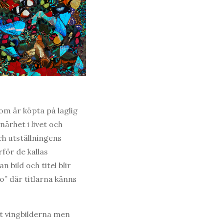
som är köpta på laglig
ärhet i livet och
ch utställningens
för de kallas
 bild och titel blir
do” där titlarna känns
llt vingbilderna men