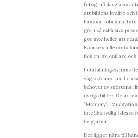
fotografiska glasmonter
att bildens kvalité och
hamnar i obalans. Inte
göra så exklusiva pres
gör inte heller att resu
Kanske skulle utställni
fick en lite enklare o
I utställningen finns f
väg och med Jordbruksv
behovet av substans i l
övriga bilder. De är mä
”Memory”, ”Meditation” 
inte lika tydlig i dess
helgjutna.
Det ligger nära till ha