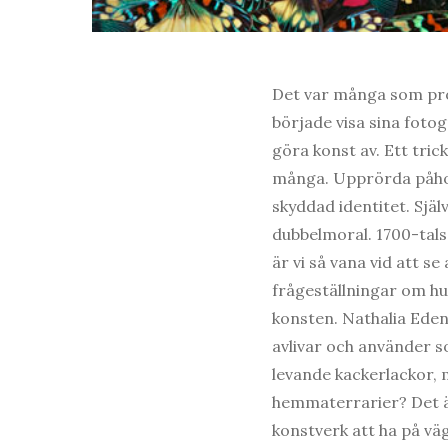
Det var många som pr
började visa sina foto
göra konst av. Ett tri
många. Upprörda påhopp
skyddad identitet. Själv
dubbelmoral. 1700-tals
är vi så vana vid att se
frågeställningar om hur
konsten. Nathalia Eden
avlivar och använder so
levande kackerlackor, m
hemmaterrarier? Det är
konstverk att ha på väg