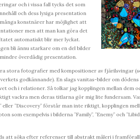
ingar och i vissa fall tycks det som
 innehåll och dess lyxiga presentation
 många konstnärer har möjlighet att
entationer men att man kan göra det
ltatet automatiskt blir mer lyckat.
ngen bli ännu starkare om en del bilder
ch mindre överdådig presentation.
lera stora fotografier med kompositioner av fjärilsvingar (
erkets godkännande). En slags vanitas-bilder om dödens n
ivet och i relationer. Så tolkar jag kopplingen mellan dem o
ktigt vackra men deras titlarna gör mig lite fundersam. Var
eller ”Discovery” förstår man inte riktigt, kopplingen mellan
a foton som exempelvis i bilderna ”Family”, ”Enemy” och ”Libi
nds att söka efter referenser till abstrakt måleri i framföra