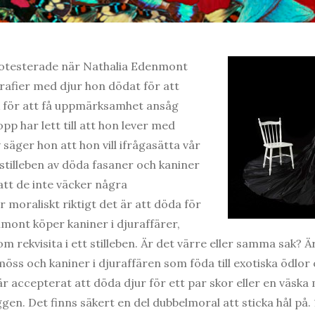
otesterade när Nathalia Edenmont
grafier med djur hon dödat för att
ck för att få uppmärksamhet ansåg
 har lett till att hon lever med
 säger hon att hon vill ifrågasätta vår
stilleben av döda fasaner och kaniner
 att de inte väcker några
 moraliskt riktigt det är att döda för
mont köper kaniner i djuraffärer,
m rekvisita i ett stilleben. Är det värre eller samma sak? Ä
öss och kaniner i djuraffären som föda till exotiska ödlor 
 accepterat att döda djur för ett par skor eller en väska 
gen. Det finns säkert en del dubbelmoral att sticka hål på.