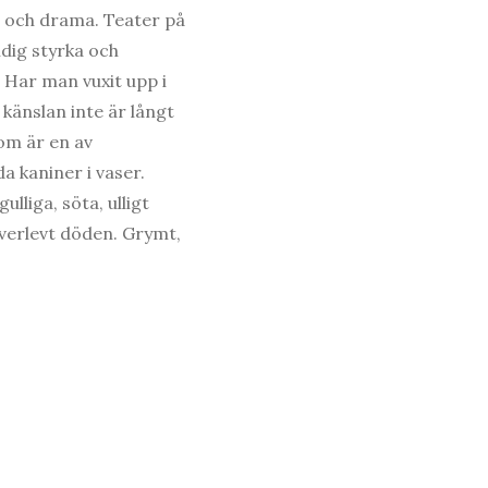
 och drama. Teater på
ldig styrka och
 Har man vuxit upp i
 känslan inte är långt
som är en av
a kaniner i vaser.
liga, söta, ulligt
överlevt döden. Grymt,