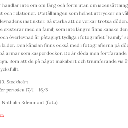
 handlar inte om om färg och form utan om iscensättning
tet och relationer. Utställningen som helhet uttrycker en vä
vnadens instinkter. Så starka att de verkar trotsa döden.
e existerar med en familj som inte längre finns kanske den
och överlevnad är påtagligt tydliga i fotografiet ”Family” 
 bilder. Den känslan finns också med i fotografierna på död
på armar som kasperdockor. De är döda men fortfarande gul
skiga. Som att de på något makabert och triumferande vis 
cksfullt.
10, Stockholm
er perioden 17/1 – 16/3
, Nathalia Edenmont (foto)
on