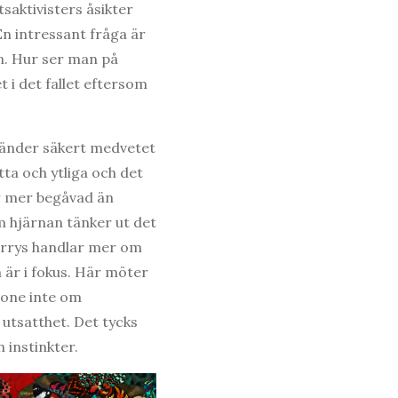
tsaktivisters åsikter
En intressant fråga är
en. Hur ser man på
 i det fallet eftersom
vänder säkert medvetet
tta och ytliga och det
 är mer begåvad än
om hjärnan tänker ut det
arrys handlar mer om
 är i fokus. Här möter
tone inte om
 utsatthet. Det tycks
 instinkter.