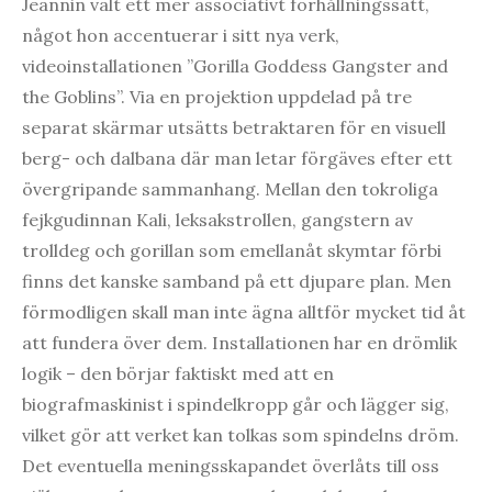
Jeannin valt ett mer associativt förhållningssätt,
något hon accentuerar i sitt nya verk,
videoinstallationen ”Gorilla Goddess Gangster and
the Goblins”. Via en projektion uppdelad på tre
separat skärmar utsätts betraktaren för en visuell
berg- och dalbana där man letar förgäves efter ett
övergripande sammanhang. Mellan den tokroliga
fejkgudinnan Kali, leksakstrollen, gangstern av
trolldeg och gorillan som emellanåt skymtar förbi
finns det kanske samband på ett djupare plan. Men
förmodligen skall man inte ägna alltför mycket tid åt
att fundera över dem. Installationen har en drömlik
logik – den börjar faktiskt med att en
biografmaskinist i spindelkropp går och lägger sig,
vilket gör att verket kan tolkas som spindelns dröm.
Det eventuella meningsskapandet överlåts till oss