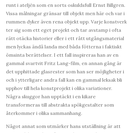
runt i ateljén som en sorts oskuldsfull Ernst Billgren.
Vissa målningar gränsar till objekt men här och var i
rummen dyker även rena objekt upp. Varje konstverk
ter sig som ett eget projekt och tar avstamp i ofta
rätt otäcka historier eller i ett rått utgångsmaterial
men lyckas ändå landa med båda fötterna i faktiskt
ömsinta berättelser. I ett fall inspireras han av en
gammal svartvit Fritz Lang-film, en annan gång är
det upphittade glasrester som han ser möjligheter i
och i ytterligare andra fall kan en gammal leksak bli
upphov till hela konstprojekt i olika variationer.
Några skuggor han upptäckt i en kikare
transformeras till abstrakta spökgestalter som
återkommer i olika sammanhang.
Något annat som utmärker hans utställning är att