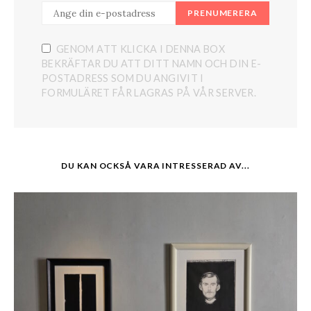
PRENUMERERA
GENOM ATT KLICKA I DENNA BOX
BEKRÄFTAR DU ATT DITT NAMN OCH DIN E-
POSTADRESS SOM DU ANGIVIT I
FORMULÄRET FÅR LAGRAS PÅ VÅR SERVER.
DU KAN OCKSÅ VARA INTRESSERAD AV...