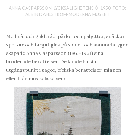
ANNA CASPARSSON, LYCKSALIGHETENS Ö, 1950. FOTO:
ALBIN DAHLSTRÖM/MODERNA MUSEET
Med nål och guldtråd, pärlor och paljetter, snäckor,
spetsar och färgat glas på siden- och sammetstyger
skapade Anna Casparsson (1861-1961) sina
broderade berättelser. De kunde ha sin
utgångspunkt i sagor, bibliska berättelser, minnen
eller från musikaliska verk.