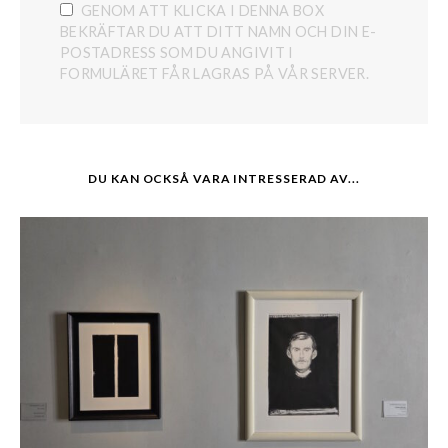
GENOM ATT KLICKA I DENNA BOX
BEKRÄFTAR DU ATT DITT NAMN OCH DIN E-
POSTADRESS SOM DU ANGIVIT I
FORMULÄRET FÅR LAGRAS PÅ VÅR SERVER.
DU KAN OCKSÅ VARA INTRESSERAD AV...