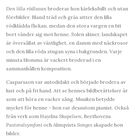
Den lilla rödluvan
broderar hon kärleksfullt och utan
förebilder. Bland träd och gräs sitter den lilla
rödklädda flickan, medan den stora vargen en bit
bort vänder sig mot henne. Solen skiner, landskapet
är översållat av växtlighet, en damm med näckrosor
och den lilla röda stugan syns i bakgrunden. Varje
minsta blomma är vackert broderad i en
sammanhållen komposition.
Casparsson var autodidakt och började brodera av
lust och på fri hand. Att se hennes bildberättelser är
som att höra en vacker sång. Musiken betydde
mycket för henne – hon var dessutom pianist. Också
från verk som Haydns
Skapelsen
, Beethovens
Pastoralsymfoni
och Almqvists
Songes
skapade hon
bilder.