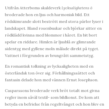
Utifrån Atterboms skaldeverk
Lycksalighetens ö
broderade hon en ljus och harmonisk bild. Ett
rödskimrande slott bestrött med stora pärlor lyser i
landskapet. Bland rosenbuskar och björkar sitter en
rödklädd kvinna med blommor i håret. En bit bort
spelar en riddare. Himlen är ljusblå av glimrande
sidentyg med gyllene moln målade direkt på tyget.
Vattnet i förgrunden av brungrått sammetstyg.
En romantisk tolkning av lycksaligheten med en
österländsk ton över sig. Förhållningssättet och
fantasin delade hon med vännen Ernst Josephson.
Casparssons broderade verk bröt totalt mot givna
regler inom såväl textil- som bildkonst. De kom att
betyda en befrielse från regeltvånget och hon blev en