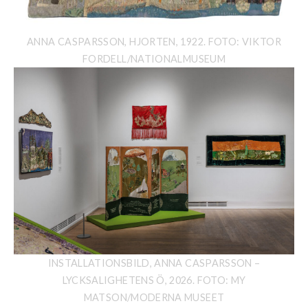
ANNA CASPARSSON, HJORTEN, 1922. FOTO: VIKTOR
FORDELL/NATIONALMUSEUM
INSTALLATIONSBILD, ANNA CASPARSSON –
LYCKSALIGHETENS Ö, 2026. FOTO: MY
MATSON/MODERNA MUSEET