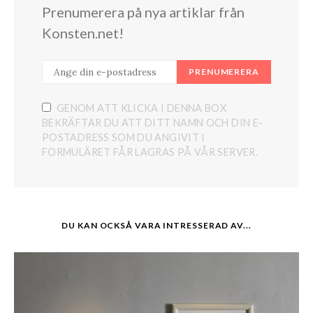
Prenumerera på nya artiklar från
Konsten.net!
PRENUMERERA
GENOM ATT KLICKA I DENNA BOX
BEKRÄFTAR DU ATT DITT NAMN OCH DIN E-
POSTADRESS SOM DU ANGIVIT I
FORMULÄRET FÅR LAGRAS PÅ VÅR SERVER.
DU KAN OCKSÅ VARA INTRESSERAD AV...