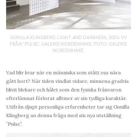
GUNILLA KLINGBERG, LIGHT AND DARKNESS, 2026. VY
FRÅN ”PULSE”, GALERIE NORDENHAKE. FOTO: GALERIE
NORDENHAKE
Vad blir kvar när en människa som stått oss nära
gått bort? När tiden vindlat vidare, minnena gradvis
blivit blekare och hålet som den fysiska frånvaron
efterlämnat förlorat alltmer av sin tydliga karaktär.
Utifrån djupt personliga erfarenheter tar sig Gunilla
Klingberg an denna fråga med sin nya utställning
”Pulse”.