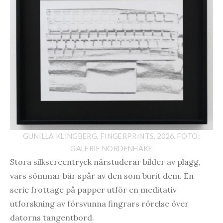
GUNILLA KLINGBERG, FINGERPRINTS, 2026. FOTO:
GALERIE NORDENHAKE
Stora silkscreentryck närstuderar bilder av plagg,
vars sömmar bär spår av den som burit dem. En
serie frottage på papper utför en meditativ
utforskning av försvunna fingrars rörelse över
datorns tangentbord.