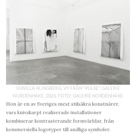
GUNILLA KLINGBERG, VY FRÅN ”PULSE”, GALERIE
NORDENHAKE, 2026. FOTO: GALERIE NORDENHAKE
Hon är en av Sveriges mest stilsäkra konstnärer,
vars knivskarpt realiserade installationer
kombinerar kontrasterande formvärldar, från
kommersiella logotyper till andliga symboler.