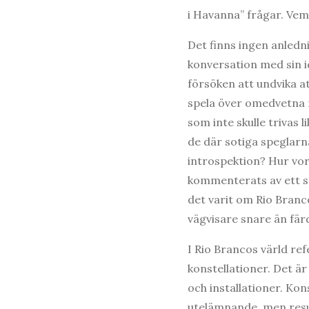
i Havanna” frågar. Vem
Det finns ingen anlednin
konversation med sin idé
försöken att undvika at
spela över omedvetna r
som inte skulle trivas 
de där sotiga speglar
introspektion? Hur vor
kommenterats av ett sp
det varit om Rio Branco
vägvisare snare än färd
I Rio Brancos värld ref
konstellationer. Det ä
och installationer. Ko
utelämnande, men result