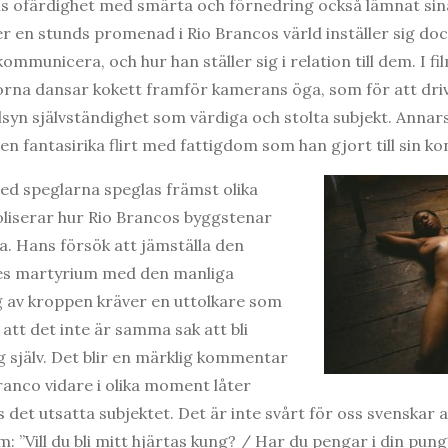
ns ofärdighet med smärta och förnedring också lämnat sin
 en stunds promenad i Rio Brancos värld inställer sig dock
ommunicera, och hur han ställer sig i relation till dem. I f
norna dansar kokett framför kamerans öga, som för att dri
lsyn självständighet som värdiga och stolta subjekt. Annars
en fantasirika flirt med fattigdom som han gjort till sin kon
d speglarna speglas främst olika
iserar hur Rio Brancos byggstenar
a. Hans försök att jämställa den
des martyrium med den manliga
g av kroppen kräver en uttolkare som
att det inte är samma sak att bli
g själv. Det blir en märklig kommentar
ranco vidare i olika moment låter
 det utsatta subjektet. Det är inte svårt för oss svenskar a
: ”Vill du bli mitt hjärtas kung? / Har du pengar i din pun