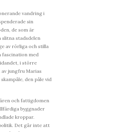
onerande vandring i
 spenderade sin
döden, de som är
h slitna stadsdelen
e av rörliga och stilla
n fascination med
idandet, i större
t av jungfru Marias
 skampåle, den påle vid
misären och fattigdomen
allfärdiga byggnader
andlade kroppar.
itik. Det går inte att