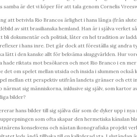
s samba är det vi köper för att tala genom Cornelis Vreesw
g att betvivla Rio Brancos ärlighet i hans långa (från slutet
bild av sitt brasilianska hemland. Han är i själva verket så 
t bli dokumentär och politisk, låter en hel tradition av la
eflexer i hans inre. Det går dock att föreställa sig andra 
lika lätt i den kanske allt för bekväma skuggvärlden. Hur vor
na hade riktats mot besökaren och mot Rio Branco i en me
e det om spelet mellan utsida och insida i slummen också 
el mellan ett perspektiv utifrån landets gränser och ett i
 närmat sig människorna, inklusive sig själv, som kartor av
iga bilder?
ererar hans bilder till sig själva där som de dyker upp i ny
r upprepningen som ofta skapar den hermetiska känslan bla
nstnärens konsekvens och nästan ikonografiska projekt ver
atet leds ändå tillbaka till en kalkylerad yta. I slutändan