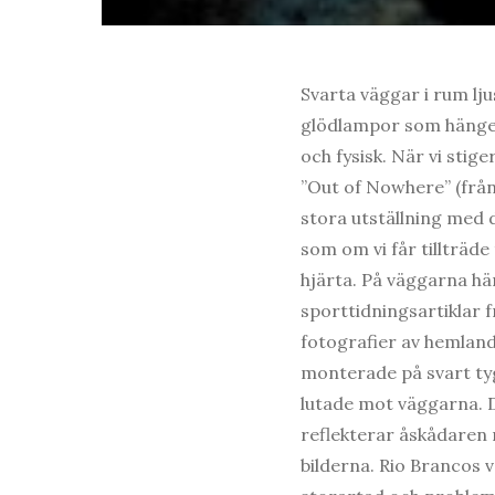
Svarta väggar i rum lju
glödlampor som hänger 
och fysisk. När vi stige
”Out of Nowhere” (från
stora utställning med 
som om vi får tillträde
hjärta. På väggarna hä
sporttidningsartiklar 
fotografier av hemlan
monterade på svart tyg
lutade mot väggarna. D
reflekterar åskådaren
bilderna. Rio Brancos v