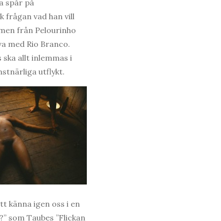
a spår på
 frågan vad han vill
ilmen från Pelourinho
va med Rio Branco.
 ska allt inlemmas i
stnärliga utflykt.
tt känna igen oss i en
g?” som Taubes ”Flickan