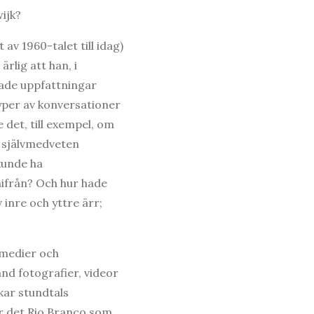
ijk?
 av 1960-talet till idag)
ärlig att han, i
ddade uppfattningar
typer av konversationer
e det, till exempel, om
r självmedveten
kunde ha
nifrån? Och hur hade
 inre och yttre ärr;
a medier och
nd fotografier, videor
kar stundtals
 är det Rio Branco som