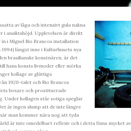
ssatta av låga och intensivt gula nakna
i ansiktshöjd. Upplevelsen är direkt
r in i Miguel Rio Brancos installation
 1994) längst inne i Kulturhusets nya
den brasilianske konstnären, är det
 till hans konsts livmoder eller mörka
nger kollage av glättiga
från 1920-talet och Rio Brancos
dets boxare och prostituerade
. Under kollagen står sotiga speglar
et är ingen slump att de inte längre
 när man kommer nära nog att tyda
ärld är inte omedelbart reflexiv och i detta finns mycket 