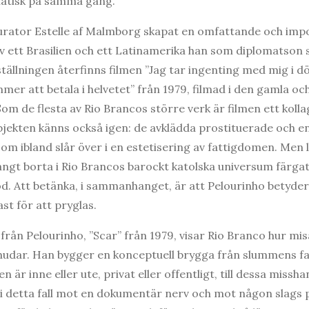
atisk på samma gång.
urator Estelle af Malmborg skapat en omfattande och imp
v ett Brasilien och ett Latinamerika han som diplomatson
tställningen återfinns filmen ”Jag tar ingenting med mig i 
er att betala i helvetet” från 1979, filmad i den gamla oc
Som de flesta av Rio Brancos större verk är filmen ett kollag
ubjekten känns också igen: de avklädda prostituerade och e
om ibland slår över i en estetisering av fattigdomen. Men l
långt borta i Rio Brancos barockt katolska universum färga
od. Att betänka, i sammanhanget, är att Pelourinho betyder
ast för att pryglas.
na från Pelourinho, ”Scar” från 1979, visar Rio Branco hur 
 hudar. Han bygger en konceptuell brygga från slummens f
 är inne eller ute, privat eller offentligt, till dessa missh
 detta fall mot en dokumentär nerv och mot någon slags pol