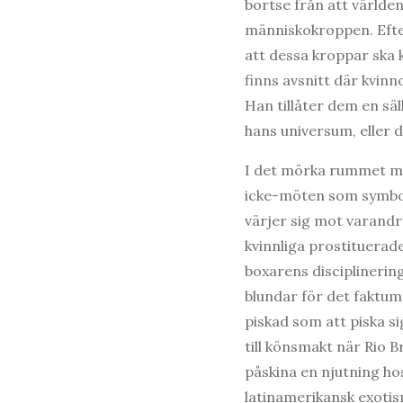
bortse från att världe
människokroppen. Efter
att dessa kroppar ska k
finns avsnitt där kvin
Han tillåter dem en säl
hans universum, eller d
I det mörka rummet me
icke-möten som symbol
värjer sig mot varandr
kvinnliga prostituera
boxarens disciplinerin
blundar för det faktum 
piskad som att piska si
till könsmakt när Rio B
påskina en njutning hos
latinamerikansk exotism