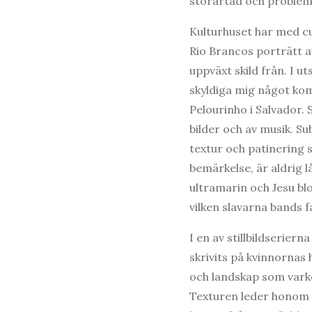
storartad och problem
Kulturhuset har med c
Rio Brancos porträtt a
uppväxt skild från. I u
skyldiga mig något komm
Pelourinho i Salvador. 
bilder och av musik. S
textur och patinering s
bemärkelse, är aldrig 
ultramarin och Jesu bl
vilken slavarna bands f
I en av stillbildserier
skrivits på kvinnornas
och landskap som varken
Texturen leder honom i