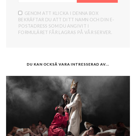
GENOM ATT KLICKA I DENNA BOX
BEKRÄFTAR DU ATT DITT NAMN OCH DIN E-
POSTADRESS SOM DU ANGIVIT I
FORMULÄRET FÅR LAGRAS PÅ VÅR SERVER.
DU KAN OCKSÅ VARA INTRESSERAD AV...