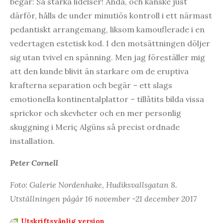
begär: Så starka lidelser! Ändå, och kanske just
därför, hålls de under minutiös kontroll i ett närmast
pedantiskt arrangemang, liksom kamouflerade i en
vedertagen estetisk kod. I den motsättningen döljer
sig utan tvivel en spänning. Men jag föreställer mig
att den kunde blivit än starkare om de eruptiva
krafterna separation och begär – ett slags
emotionella kontinentalplattor – tillåtits bilda vissa
sprickor och skevheter och en mer personlig
skuggning i Meriç Algüns så precist ordnade
installation.
Peter Cornell
Foto: Galerie Nordenhake, Hudiksvallsgatan 8.
Utställningen pågår 16 november -21 december 2017
Utskriftsvänlig version