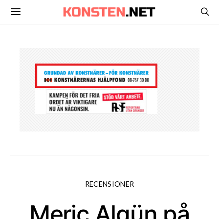
RECENSIONER
Meriç Algün på