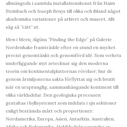
allmängods i samtida installationskonst från Haim
Steinbach och Joseph Beuys till olika och ibland något
akademiska variationer på arkivet och museet. Allt
såg så ”rätt” ut.
Men i Meriç Algüns ”Finding the Edge” på Galerie
Nordenhake framträdde efter en stund en mycket
precist genomtänkt och genomförd idé. Som verkets
underliggande myt avtecknar sig den moderna
teorin om kontinentalplattornas rörelser; hur de
genom årmiljonerna sakta förflyttat sig och brutit
isär en ursprunglig, sammanhängande kontinent till
olika världsdelar. Den geologiska processen
gestaltas i hyllsystemet som indelats i sju sektioner
enligt bestämda mått och proportioner:
Nordamerika, Europa, Asien, Antarktis, Australien,
Afrika och Sydamerika, åtskilda från varandra av