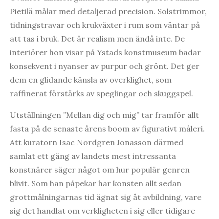
Pietilä målar med detaljerad precision. Solstrimmor,
tidningstravar och krukväxter i rum som väntar på
att tas i bruk. Det är realism men ändå inte. De
interiörer hon visar på Ystads konstmuseum badar
konsekvent i nyanser av purpur och grönt. Det ger
dem en glidande känsla av overklighet, som
raffinerat förstärks av speglingar och skuggspel.
Utställningen ”Mellan dig och mig” tar framför allt
fasta på de senaste årens boom av figurativt måleri.
Att kuratorn Isac Nordgren Jonasson därmed
samlat ett gäng av landets mest intressanta
konstnärer säger något om hur populär genren
blivit. Som han påpekar har konsten allt sedan
grottmålningarnas tid ägnat sig åt avbildning, vare
sig det handlat om verkligheten i sig eller tidigare