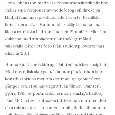
Lena Johansson med vass konsumtionskritik när hon
målar sina versioner av modefotografi direkt på
klädjättens massproducerade t-shirts. Parallellt
konstruerar Carl Hammoud skickligt sina närmast
klaustrofobiska bildrum. I serien ”Stumble” fyller han
dukarna med staplade stolar i sakligt målad
villervalla, efter ett foto från studentprotesterna i
Chile år 2011.
Hanna Sjöstrands bidrag ”Painted” sticker kaxigt ut.
Med metodisk skärpa och humor plockar hon isär
konsthistoriens myt om det manliga geniet flera
gånger om. Hon har utgått från filmen ”Painter”,
gjord 1995 av postmodernismens sluskige badboy
Paul McCarthy. Träffsäkert driver han där med den
abstrakta expressionismens omhuldade alfahannar
och deras känslodrivna måleri. Sjöstrand i sin tur