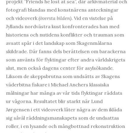
projekt ”Friends he lost at sea”, där arkivmaterial och
fotografi blandas med konstnärens anteckningar
och videoverk
(översta bilden)
. Vid en vistelse på
Jyllands nordvästra kust konfronterades han med
historiens och nutidens konflikter och trauman som
avsatt spår i det landskap som Skagenmålarna
skildrade. Där fanns dels berättelsen om barackerna
som använts för flyktingar efter andra världskrigets
slut, men också dagens center för asylsökande.
Liksom de skeppsbrutna som undsätts av Skagens
väderbitna fiskare i Michael Anchers klassiska
målningar har många av vår tids flyktingar räddats
ur vågorna. Resultatet blir starkt när Lund
Jørgensen i ett videoverk låter några av dem ikläda
sig såväl räddningsmanskapets som de undsattas
roller, i en lysande och mångbottnad rekonstruktion