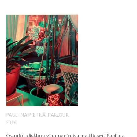
PAULIINA PIETILÄ, PARLOUR,
2016
Ovanför diskhon glimmar knivarna i ljuset. Pauliina