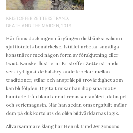
KRISTOFFER ZETTERSTRAND,
DEATH AND THE MAIDEN, 2018
Här finns dock ingen närgången diskbänksrealism i
sjuttiotalets bemärkelse. Istället arbetar samtliga
konstnärer med någon form av förskjutning eller
twist. Kanske illustrerar Kristoffer Zetterstrands
verk tydligast de halsbrytande krockar mellan
traditioner, stilar och anspråk på trovärdighet som
kan bli följden. Digitalt mixar han ihop sina motiv
hämtade från bland annat renässansmåleri, dataspel
och seriemagasin. När han sedan omsorgsfullt målar
dem på duk kortsluts de olika bildvärldarnas logik.
Allvarsammare klang har Henrik Lund Jørgensens