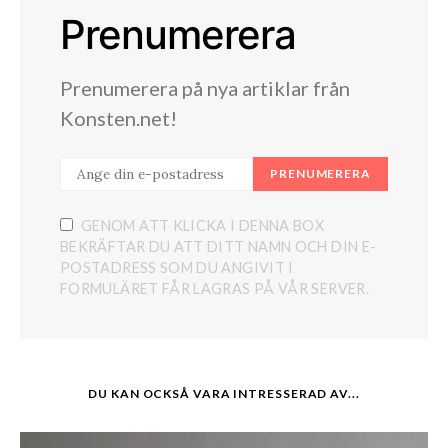
Prenumerera
Prenumerera på nya artiklar från
Konsten.net!
PRENUMERERA
GENOM ATT KLICKA I DENNA BOX
BEKRÄFTAR DU ATT DITT NAMN OCH DIN E-
POSTADRESS SOM DU ANGIVIT I
FORMULÄRET FÅR LAGRAS PÅ VÅR SERVER.
DU KAN OCKSÅ VARA INTRESSERAD AV...