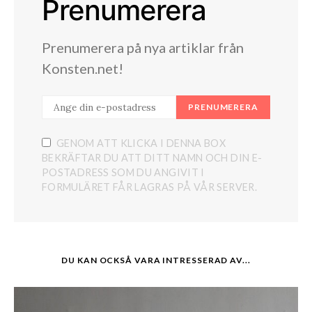
Prenumerera
Prenumerera på nya artiklar från
Konsten.net!
PRENUMERERA
GENOM ATT KLICKA I DENNA BOX
BEKRÄFTAR DU ATT DITT NAMN OCH DIN E-
POSTADRESS SOM DU ANGIVIT I
FORMULÄRET FÅR LAGRAS PÅ VÅR SERVER.
DU KAN OCKSÅ VARA INTRESSERAD AV...