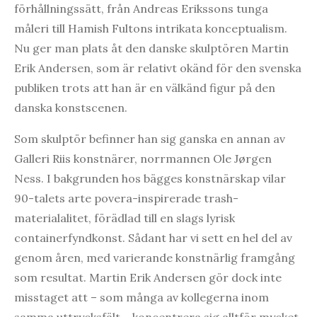
förhållningssätt, från Andreas Erikssons tunga
måleri till Hamish Fultons intrikata konceptualism.
Nu ger man plats åt den danske skulptören Martin
Erik Andersen, som är relativt okänd för den svenska
publiken trots att han är en välkänd figur på den
danska konstscenen.
Som skulptör befinner han sig ganska en annan av
Galleri Riis konstnärer, norrmannen Ole Jørgen
Ness. I bakgrunden hos bägges konstnärskap vilar
90-talets arte povera-inspirerade trash-
materialalitet, förädlad till en slags lyrisk
containerfyndkonst. Sådant har vi sett en hel del av
genom åren, med varierande konstnärlig framgång
som resultat. Martin Erik Andersen gör dock inte
misstaget att – som många av kollegerna inom
samma uttrycksfält – koncentrera sig alltför mycket