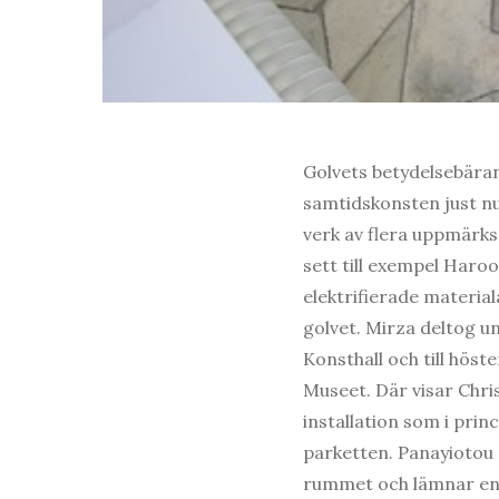
Golvets betydelsebäran
samtidskonsten just nu
verk av flera uppmärk
sett till exempel Haro
elektrifierade materia
golvet. Mirza deltog u
Konsthall och till höst
Museet. Där visar Chri
installation som i prin
parketten. Panayiotou 
rummet och lämnar en 