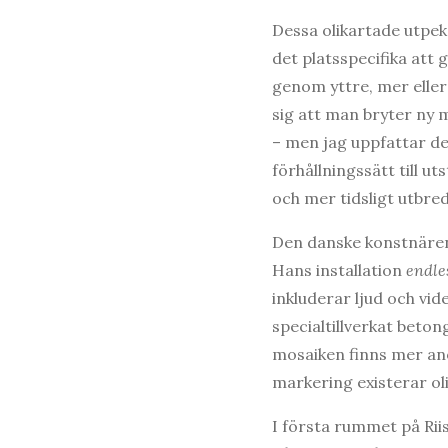
Dessa olikartade utpe
det platsspecifika att 
genom yttre, mer eller 
sig att man bryter ny 
– men jag uppfattar de
förhållningssätt till u
och mer tidsligt utbr
Den danske konstnären 
Hans installation
endle
inkluderar ljud och vid
specialtillverkat beto
mosaiken finns mer ano
markering existerar oli
I första rummet på Rii