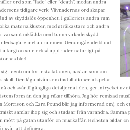
åller ord som ”fade” eller ”death”, medan andra
Andersens tidigare verk. Vävnadernas ord skapar
tånd av skyddslös öppenhet. I galleriets andra rum
lika materialkluster, med strålkastare och andra
r varsamt inklädda med tunna virkade skydd.
rar ledsagare mellan rummen. Genomgående bland
lila färgton som också uppträder naturligt på
tornas blad.
 sig i centrum för installationen, nästan som om
 skull. Den låga nivån som installationen utspelar
å och svårtillgängliga detaljerna i den, ger intrycket av 
istensform än den jag råkar tillhöra. Jag hör remixad musi
an Morrison och Ezra Pound blir jag informerad om), och 
ytmiskt samlar ihop sig och studsar från varandra. Samm
n mött på gatan utanför en musikaffär. Helheten bildar en
 svår att definiera.