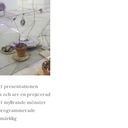
att presentationen
k och ser en projicerad
ett myllrande mönster
a programmerade
 märklig