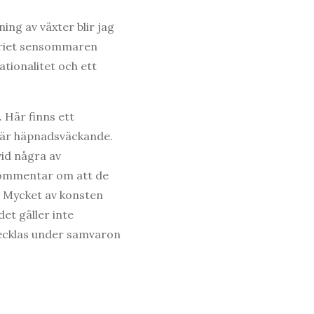
ng av växter blir jag
eriet sensommaren
ationalitet och ett
 Här finns ett
m är häpnadsväckande.
vid några av
 kommentar om att de
s. Mycket av konsten
et gäller inte
vecklas under samvaron