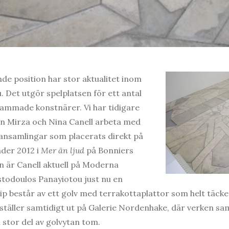
de position har stor aktualitet inom
. Det utgör spelplatsen för ett antal
sammade konstnärer. Vi har tidigare
on Mirza och Nina Canell arbeta med
lansamlingar som placerats direkt på
nder 2012 i
Mer än ljud
på Bonniers
en är Canell aktuell på Moderna
stodoulos Panayiotou just nu en
cip består av ett golv med terrakottaplattor som helt täcke
ställer samtidigt ut på Galerie Nordenhake, där verken sa
stor del av golvytan tom.