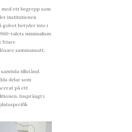
t med ett begrepp som
ler institutionen
 golvet betyder inte i
 1960-talets minimalism
 friare
tt lösare sammansatt,
samtida tillstånd.
idda delar som
acerat på ett
itionen. Insprängt i
latsspecifik