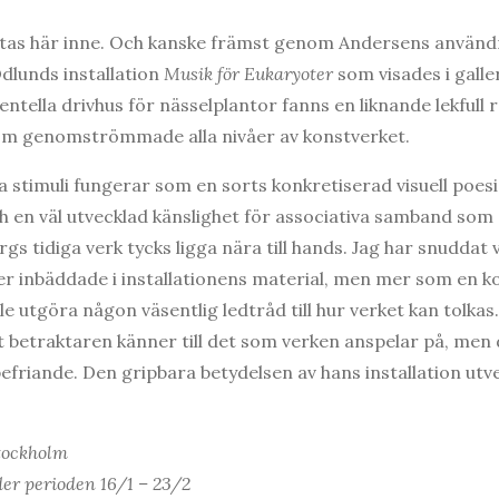
istas här inne. Och kanske främst genom Andersens användni
dlunds installation
Musik för Eukaryoter
som visades i gall
ntella drivhus för nässelplantor fanns en liknande lekfull r
om genomströmmade alla nivåer av konstverket.
 stimuli fungerar som en sorts konkretiserad visuell poesi.
h en väl utvecklad känslighet för associativa samband so
gs tidiga verk tycks ligga nära till hands. Jag har snuddat 
er inbäddade i installationens material, men mer som en
lle utgöra någon väsentlig ledtråd till hur verket kan tolka
t betraktaren känner till det som verken anspelar på, men d
efriande. Den gripbara betydelsen av hans installation ut
Stockholm
er perioden 16/1 – 23/2