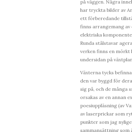
på väggen. Några inneh
har tryckta bilder av 
ett förberedande tills
finns arrangemang av o
elektriska komponente
Runda stålstavar age
verken finns en mörkt 
undersidan på växtplan
Växterna tycks befinna
den var byggd för deras
sig på, och de många sm
orsakas av en annan ex
poesiuppläsning (av V
av laserprickar som r
punkter som jag nylige
sammansättning som är