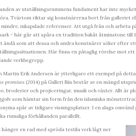
kanden av utställningsrummens fundament har inte mycke
göra. Tvärtom riktar sig konstnärerna bort från galleriet el
mindre, inkapslade referenser. Att utgå från och arbeta på
mark – här går att spåra en tradition bakåt åtminstone till
t ändå som att dessa och andra konstnärer söker efter ett
tställningssituationen. Här finns en påtaglig rörelse mot e
edande verkbegrepp.
Martin Erik Andersen är ytterligare ett exempel på detta 
ss promises
(2014) på Galleri Riis består av en mängd utspr
eo, broderier och projiceringar, musik och växter. Allt är pl
nggolv som hämtar sin form från den islamiska mönstertrad
nyma spår av tidigare visningsplatser. I en slags omvänd p
ka rumsliga förhållanden parallellt.
s hänger en rad med spröda textila verk lågt ner