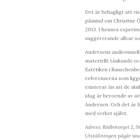
Det är behagligt att v
påmind om Christine Ö
2013. I hennes experime
suggererande allvar s
Andersens audiovisuella
materiellt tänkande oc
Estetiken i Rauschenber
referenserna som ligg
existerar än att de sku
idag är beroende av at
Andersen. Och det är b
med verket självt.
Adress: Rödbotorget 2, 
Utställningen pågår und