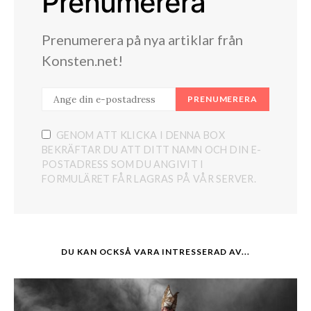
Prenumerera
Prenumerera på nya artiklar från
Konsten.net!
PRENUMERERA
GENOM ATT KLICKA I DENNA BOX
BEKRÄFTAR DU ATT DITT NAMN OCH DIN E-
POSTADRESS SOM DU ANGIVIT I
FORMULÄRET FÅR LAGRAS PÅ VÅR SERVER.
DU KAN OCKSÅ VARA INTRESSERAD AV...