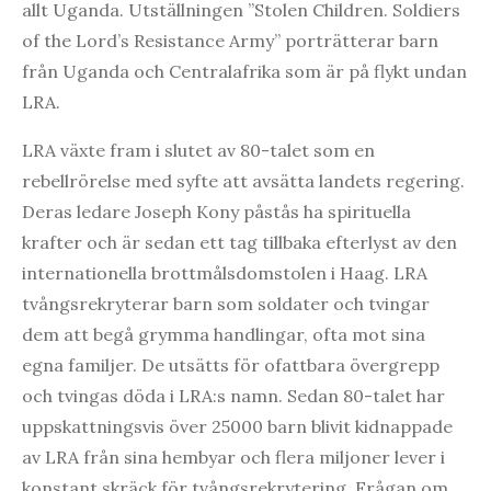
allt Uganda. Utställningen ”Stolen Children. Soldiers
of the Lord’s Resistance Army” porträtterar barn
från Uganda och Centralafrika som är på flykt undan
LRA.
LRA växte fram i slutet av 80-talet som en
rebellrörelse med syfte att avsätta landets regering.
Deras ledare Joseph Kony påstås ha spirituella
krafter och är sedan ett tag tillbaka efterlyst av den
internationella brottmålsdomstolen i Haag. LRA
tvångsrekryterar barn som soldater och tvingar
dem att begå grymma handlingar, ofta mot sina
egna familjer. De utsätts för ofattbara övergrepp
och tvingas döda i LRA:s namn. Sedan 80-talet har
uppskattningsvis över 25000 barn blivit kidnappade
av LRA från sina hembyar och flera miljoner lever i
konstant skräck för tvångsrekrytering. Frågan om