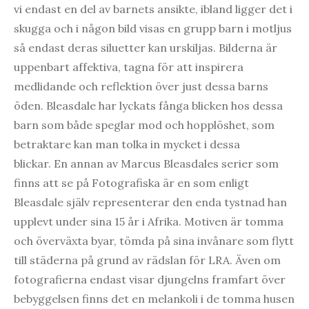
vi endast en del av barnets ansikte, ibland ligger det i
skugga och i någon bild visas en grupp barn i motljus
så endast deras siluetter kan urskiljas. Bilderna är
uppenbart affektiva, tagna för att inspirera
medlidande och reflektion över just dessa barns
öden. Bleasdale har lyckats fånga blicken hos dessa
barn som både speglar mod och hopplöshet, som
betraktare kan man tolka in mycket i dessa
blickar. En annan av Marcus Bleasdales serier som
finns att se på Fotografiska är en som enligt
Bleasdale själv representerar den enda tystnad han
upplevt under sina 15 år i Afrika. Motiven är tomma
och överväxta byar, tömda på sina invånare som flytt
till städerna på grund av rädslan för LRA. Även om
fotografierna endast visar djungelns framfart över
bebyggelsen finns det en melankoli i de tomma husen