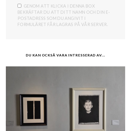
GENOM ATT KLICKA I DENNA BOX
BEKRÄFTAR DU ATT DITT NAMN OCH DIN E-
POSTADRESS SOM DU ANGIVIT I
FORMULÄRET FÅR LAGRAS PÅ VÅR SERVER.
DU KAN OCKSÅ VARA INTRESSERAD AV...