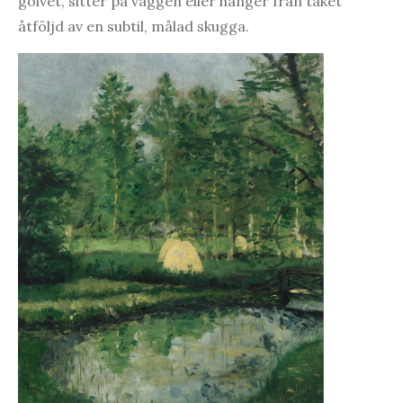
golvet, sitter på väggen eller hänger från taket
åtföljd av en subtil, målad skugga.