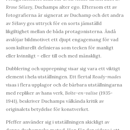
Rrose Sélavy
, Duchamps alter ego. Eftersom ett av
fotografierna är signerat av Duchamp och det andra
av Sélavy ges uttryck för en sorts jämställd
likgiltighet mellan de båda protagonisterna. Ändå
avslöjar bildmotivet ett djupt engagemang för vad
som kulturellt definieras som tecken för manligt
eller kvinnligt – eller till och med mänskligt.
Dubblering och upprepning visar sig vara ett viktigt
element i hela utställningen. Ett flertal
Ready-mades
visas i flera upplagor och de bärbara utställningarna
med repliker av hans verk,
Boîte-en-valise
(1935-
1941
)
, beskriver Duchamps välkända kritik av
originalets betydelse för konstverket.
Pfeffer använder sig i utställningen skickligt av
denna duchampska metod. Hon för den vidare i ett