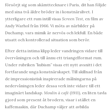
försörjt sig som skämttecknare i Paris, dit han följde
med sina två äldre bröder in i konstnärslivet. I
ytterligare ett rum intill visas
Screen Test,
en film av
Andy Warhol från 1966. Vi möts av närbilder på
Duchamp, vars mimik är nervös och lekfull. En både
utsatt och kontrollerad situation som berör.
Efter detta intima klipp leder vandringen vidare till
övervåningen och till ännu ett triangelformat rum.
Under rubriken ”kubism” visas ett nytt avsnitt i det
fortfarande unga konstnärskapet. Till skillnad från
de impressionistisk inspirerade målningarna på
nedervåningen leder dessa verk inte vidare till ett
imaginärt landskap.
Moulin à café
(1911), en liten tavla
gjord som present åt brodern, visar i stället en
kaffemaskin, där Duchamp väljer att avbilda