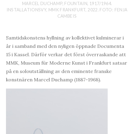
MARCEL DUCHAMP, FOUNTAIN, 1917/1964.
INSTALLATIONSVY, MMK FRANKFURT, 2022. FOTO: FENJA
CAMBEIS
Samtidskonstens hyllning av kollektivet kulminerar i
år i samband med den nyligen öppnade Documenta
15 i Kassel. Därför verkar det först överraskande att
MMK, Museum für Moderne Kunst i Frankfurt satsar
på en soloutställning av den eminente franske
konstnären Marcel Duchamp (1887-1968).