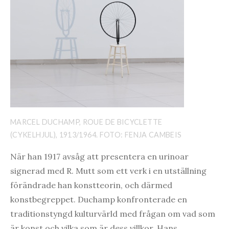
MARCEL DUCHAMP, ROUE DE BICYCLETTE
(CYKELHJUL), 1913/1964. FOTO: FENJA CAMBEIS
När han 1917 avsåg att presentera en urinoar
signerad med R. Mutt som ett verk i en utställning
förändrade han konstteorin, och därmed
konstbegreppet. Duchamp konfronterade en
traditionstyngd kulturvärld med frågan om vad som
är konst och vilka som är dess villkor. Hans