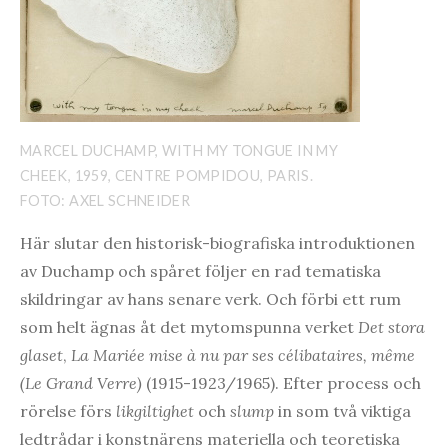
MARCEL DUCHAMP, WITH MY TONGUE IN MY
CHEEK, 1959, CENTRE POMPIDOU, PARIS.
FOTO: AXEL SCHNEIDER
Här slutar den historisk-biografiska introduktionen
av Duchamp och spåret följer en rad tematiska
skildringar av hans senare verk. Och förbi ett rum
som helt ägnas åt det mytomspunna verket
Det stora
glaset
,
La Mariée mise à nu par ses célibataires, même
(Le Grand Verre)
(1915-1923/1965). Efter process och
rörelse förs
likgiltighet
och
slump
in som två viktiga
ledtrådar i konstnärens materiella och teoretiska