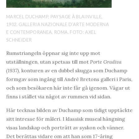
MARCEL DUCHAMP, PAYSAGE À BLAINVILLE,
1902. GALLERIA NAZIONALE D’ARTE MODERNA
E CONTEMPORANEA, ROMA. FOTO: AXEL
SCHNEIDER
Rumstriangeln öppnar sig inte upp mot
utställningen, utan spetsas till mot
Porte Gradiva
(1937)
, konturen av en dubbel skugga som Duchamp
formgav som ingång till André Bretons galleri i Paris,
och som besökaren här inte får gå igenom. Vägar ut
finns i stället via något av rummen vid sidan.
Här tecknas bilden av Duchamp som tidigt upptäckte
sitt intresse för måleri. I klassisk museal hängning
visas landskap och porträtt av syskon och vänner.
Det berättas vidare om att han som 17-åring