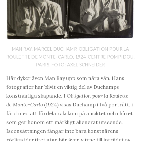
MAN RAY, MARCEL DUCHAMP, OBLIGATION POUR LA
ROULETTE DE MONTE-CARLO, 1924, CENTRE POMPIDOU,
PARIS. FOTO: AXEL SCHNEIDER
Här dyker även Man Ray upp som nära vän. Hans
fotografier har blivit en viktig del av Duchamps
konstnärliga skapande. I
Obligation pour la Roulette
de Monte-Carlo
(1924) visas Duchamp i två porträtt, i
färd med att fördela rakskum på ansiktet och i håret
som ger honom ett märkligt alienerat utseende.
Iscensättningen fångar inte bara konstnärens
rörliga identitet utan bär även vittne till inträdet av