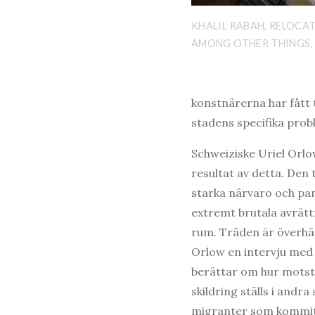
KHALIL RABAH, RELOCAT
AMONG OTHER THINGS, 
konstnärerna har fått t
stadens specifika prob
Schweiziske Uriel Orlo
resultat av detta. Den 
starka närvaro och pan
extremt brutala avrät
rum. Träden är överhän
Orlow en intervju med 
berättar om hur motst
skildring ställs i an
migranter som kommit ti