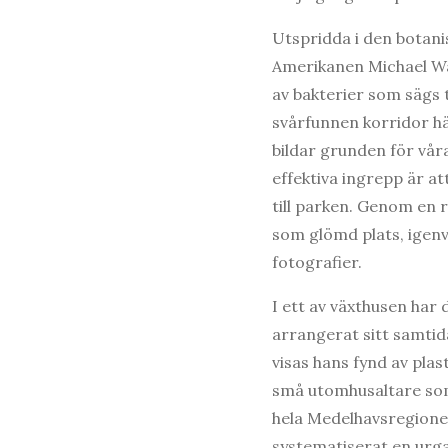
Utspridda i den botanis
Amerikanen Michael Wa
av bakterier som sägs t
svårfunnen korridor h
bildar grunden för våra
effektiva ingrepp är a
till parken. Genom en 
som glömd plats, igenv
fotografier.
I ett av växthusen har
arrangerat sitt samtid
visas hans fynd av pla
små utomhusaltare som f
hela Medelhavsregion
systematiserat en urg