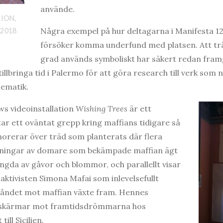
använde.
ION,
Några exempel på hur deltagarna i Manifesta 12
2018
försöker komma underfund med platsen. Att trä
grad används symboliskt har säkert redan fram
illbringa tid i Palermo för att göra research till verk som n
lematik.
ws videoinstallation
Wishing Trees
är ett
tar ett oväntat grepp kring maffians tidigare så
orerar över träd som planterats där flera
tningar av domare som bekämpade maffian ägt
gda av gåvor och blommor, och parallellt visar
aktivisten Simona Mafai som inlevelsefullt
åndet mot maffian växte fram. Hennes
dra skärmar mot framtidsdrömmarna hos
ll Sicilien.