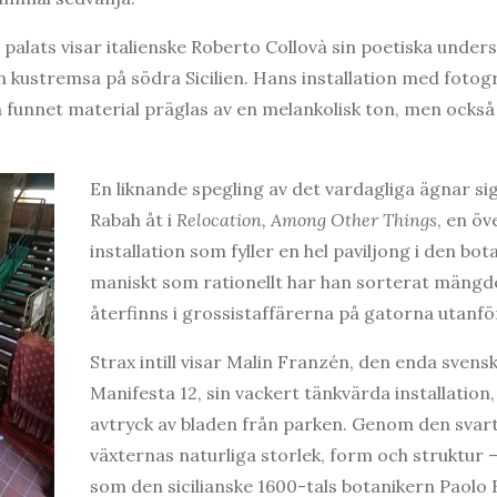
 palats visar italienske Roberto Collovà sin poetiska under
n kustremsa på södra Sicilien. Hans installation med fotogr
 funnet material präglas av en melankolisk ton, men också 
En liknande spegling av det vardagliga ägnar sig
Rabah åt i
Relocation, Among Other Things
, en ö
installation som fyller en hel paviljong i den bo
maniskt som rationellt har han sorterat mängd
återfinns i grossistaffärerna på gatorna utanfö
Strax intill visar Malin Franzén, den enda svens
Manifesta 12, sin vackert tänkvärda installation
avtryck av bladen från parken. Genom den svar
växternas naturliga storlek, form och struktur
som den sicilianske 1600-tals botanikern Paol