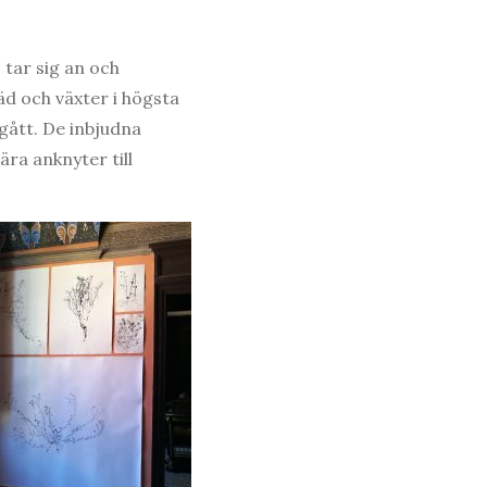
 tar sig an och
d och växter i högsta
gått. De inbjudna
ära anknyter till