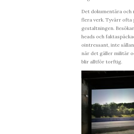
Det dokumentära och re
flera verk. Tyvärr oft
gestaltningen. Besökar
heads och faktaspäckad
ointressant, inte sälla
när det gäller militär
blir alltför torftig.