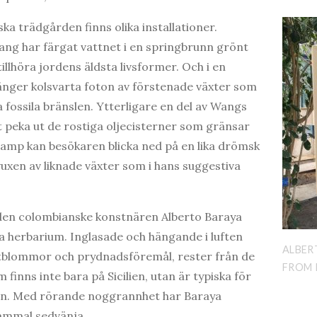
ka trädgården finns olika installationer.
ng har färgat vattnet i en springbrunn grönt
illhöra jordens äldsta livsformer. Och i en
änger kolsvarta foton av förstenade växter som
 fossila bränslen. Ytterligare en del av Wangs
tt peka ut de rostiga oljecisterner som gränsar
ramp kan besökaren blicka ned på en lika drömsk
uxen av liknade växter som i hans suggestiva
 den colombianske konstnären Alberto Baraya
a herbarium. Inglasade och hängande i luften
ALBER
stblommor och prydnadsföremål, rester från de
FROM 
inns inte bara på Sicilien, utan är typiska för
en. Med rörande noggrannhet har Baraya
ammal sedvänja.