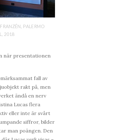
 FRANZÉN, PALERMO
, 2018
en när presentationen
ppmärksammat fall av
vjuobjekt rakt på, men
verket ändå en nerv
stina Lucas flera
iv eller inte är svårt
umpande siffror, bilder
attar man poängen. Den
där Lucas verk visas –