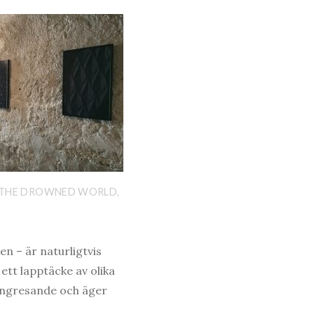
 THE DROWNED WORLD,
ien – är naturligtvis
ett lapptäcke av olika
kringresande och äger