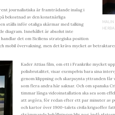
nt journalistiska är framträdande inslag i
a på bekostnad av den konstnärliga
MALIN
en ställs inför otaliga skärmar med talking
HERBAL
e diagram. Innehållet är absolut inte
n handlar det om Siciliens strategiska position
 och mobil övervakning, men det krävs mycket av betraktar
Kader Attias film, om ett i Frankrike mycket u
polisbrutalitet, visar exempelvis bara sina inter
genom klippning och skarpsynta yttranden får 
som flera andra här saknar. Och om spanska Cri
timmar långa videoinstallation ska ses som effekt
att avgöra, för redan efter ett par minuter av p
och kartor över 1900-talets civila krigsoffer f
skrämmande behållningen blir nog ändå platsen 