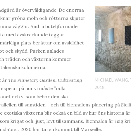
ädgård är överväldigande. De enorma
liknar gröna moln och rötterna skjuter
unna väggar. Andra buteljformade
ta med avskräckande taggar.
märkliga plats berättar om avskildhet
ot och skydd. Parken anlades
och träden och växterna kommer
talienska kolonierna.
2 är
The Planetary Garden. Cultivating
MICHAEL WANG,
2018
anspelar på hur vi måste ”odla
anet och vi som bebor den ska
llellen till samtiden – och till biennalens placering på Sicil
exotiska växterna blir också en bild av hur öns historia är 
 som krigat och, just, levt tillsammans. Biennalen är i sig 
 platser, 2020 har turen kommit till Marseille.