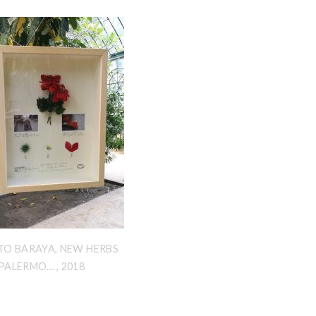
TO BARAYA, NEW HERBS
PALERMO… , 2018