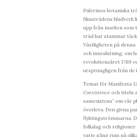
Palermos botaniska tr
fikusträdens bladverk 
upp från marken som t
träd har stammar täck
Växtligheten på denna 
och inneslutning, om h
revolutionsåret 1789 
ursprungligen från de i
Temat för Manifesta 1
Coexistence
och titeln 
samexistens” om vår pl
överleva. Den givna para
flyktingströmmarna. De 
folkslag och religioner
varje gång rum på olika