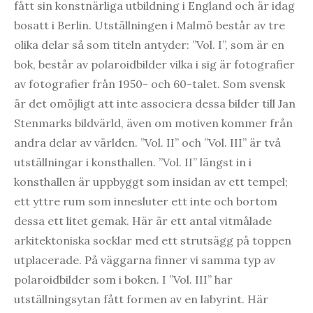
fått sin konstnärliga utbildning i England och är idag
bosatt i Berlin. Utställningen i Malmö består av tre
olika delar så som titeln antyder: ”Vol. I”, som är en
bok, består av polaroidbilder vilka i sig är fotografier
av fotografier från 1950- och 60-talet. Som svensk
är det omöjligt att inte associera dessa bilder till Jan
Stenmarks bildvärld, även om motiven kommer från
andra delar av världen. ”Vol. II” och ”Vol. III” är två
utställningar i konsthallen. ”Vol. II” längst in i
konsthallen är uppbyggt som insidan av ett tempel;
ett yttre rum som innesluter ett inte och bortom
dessa ett litet gemak. Här är ett antal vitmålade
arkitektoniska socklar med ett strutsägg på toppen
utplacerade. På väggarna finner vi samma typ av
polaroidbilder som i boken. I ”Vol. III” har
utställningsytan fått formen av en labyrint. Här