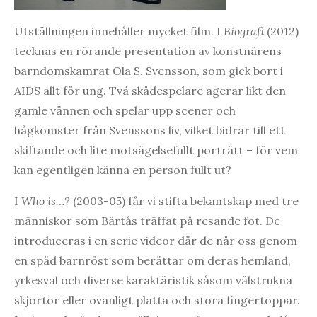
Utställningen innehåller mycket film. I
Biografi
(2012)
tecknas en rörande presentation av konstnärens
barndomskamrat Ola S. Svensson, som gick bort i
AIDS allt för ung. Två skådespelare agerar likt den
gamle vännen och spelar upp scener och
hågkomster från Svenssons liv, vilket bidrar till ett
skiftande och lite motsägelsefullt porträtt – för vem
kan egentligen känna en person fullt ut?
I
Who is…?
(2003-05) får vi stifta bekantskap med tre
människor som Bärtås träffat på resande fot. De
introduceras i en serie videor där de når oss genom
en späd barnröst som berättar om deras hemland,
yrkesval och diverse karaktäristik såsom välstrukna
skjortor eller ovanligt platta och stora fingertoppar.