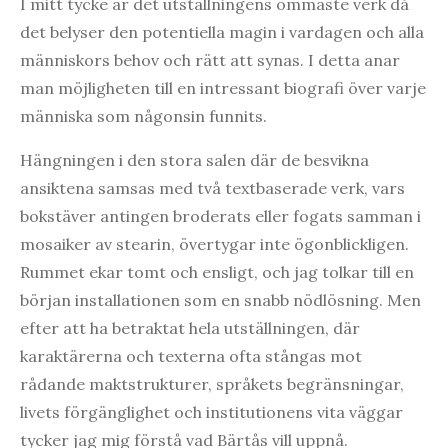
I mitt tycke är det utställningens ömmaste verk då
det belyser den potentiella magin i vardagen och alla
människors behov och rätt att synas. I detta anar
man möjligheten till en intressant biografi över varje
människa som någonsin funnits.
Hängningen i den stora salen där de besvikna
ansiktena samsas med två textbaserade verk, vars
bokstäver antingen broderats eller fogats samman i
mosaiker av stearin, övertygar inte ögonblickligen.
Rummet ekar tomt och ensligt, och jag tolkar till en
början installationen som en snabb nödlösning. Men
efter att ha betraktat hela utställningen, där
karaktärerna och texterna ofta stångas mot
rådande maktstrukturer, språkets begränsningar,
livets förgänglighet och institutionens vita väggar
tycker jag mig förstå vad Bärtås vill uppnå.