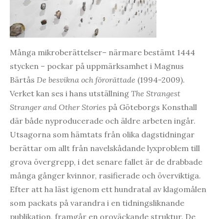
Många mikroberättelser– närmare bestämt 1444
stycken – pockar på uppmärksamhet i Magnus
Bärtås
De besvikna och förorättade
(1994-2009).
Verket kan ses i hans utställning
The Strangest
Stranger and Other Stories
på Göteborgs Konsthall
där både nyproducerade och äldre arbeten ingår.
Utsagorna som hämtats från olika dagstidningar
berättar om allt från navelskådande lyxproblem till
grova övergrepp, i det senare fallet är de drabbade
många gånger kvinnor, rasifierade och överviktiga.
Efter att ha läst igenom ett hundratal av klagomålen
som packats på varandra i en tidningsliknande
publikation, framgår en oroväckande struktur. De