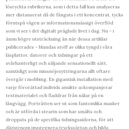
lösryckta rubrikerna, som i detta fall kan analyseras
mer distanserat då de fångats i ett koncentrat, tycks
förutspå vågen av informationsmässigt överflöd
som vi ser i det digitalt präglade livet i dag. Nu – i
ännu högre utsträckning än när dessa artiklar
publicerades – blandas stoff av olika tyngd i våra
läsplattor, datorer och tidningar på ett
svårhanterligt och säljande sensationellt sätt,
samtidigt som missnöjesyttringarna allt oftare
övergår i mobbing. En gigantisk installation med
varje förorättad individs ansikte ackompanjerar
textmaterialet och fladdrar från nålar på en
långvägg. Porträtten ser ut som fantomlika masker
och är utförda i stearin som har smälts och
droppats på de specifika tidningssidorna, för att
därigenom impregnera trycksvärtan och bilda