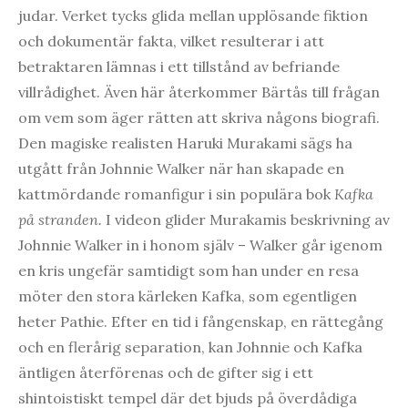
judar. Verket tycks glida mellan upplösande fiktion
och dokumentär fakta, vilket resulterar i att
betraktaren lämnas i ett tillstånd av befriande
villrådighet. Även här återkommer Bärtås till frågan
om vem som äger rätten att skriva någons biografi.
Den magiske realisten Haruki Murakami sägs ha
utgått från Johnnie Walker när han skapade en
kattmördande romanfigur i sin populära bok
Kafka
på stranden.
I videon glider Murakamis beskrivning av
Johnnie Walker in i honom själv – Walker går igenom
en kris ungefär samtidigt som han under en resa
möter den stora kärleken Kafka, som egentligen
heter Pathie. Efter en tid i fångenskap, en rättegång
och en flerårig separation, kan Johnnie och Kafka
äntligen återförenas och de gifter sig i ett
shintoistiskt tempel där det bjuds på överdådiga