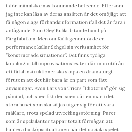
inför människornas kommande beteende. Eftersom
jag inte kan läsa av deras ansikten är det omöjligt att
få någon slags förhandsinformation ifall det är fara i
antågande. Som Oleg Kuliks bitande hund på
Färgfabriken. Men om Kulik genomförde en
performance kallar Sehgal sin verksamhet för
”konstruerade situationer”. Det finns tydliga
kopplingar till improvisationsteater där man utifrån
ett fåtal instruktioner ska skapa en dramaturgi,
förutom att det här bara är en part som fått
anvisningar. Även Lars von Triers ”Idioterna” gör sig
påmind, och specifikt den scen där en man i det
stora huset som ska säljas utger sig för att vara
mäklare, trots spelad utvecklingsstörning. Paret
som är spekulanter tappar totalt förmågan att
hantera husköpssituationen när det sociala spelet