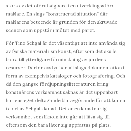
störs av det oförutsägbara i en utvecklingsstörd
mäklare. En slags ”konstruerad situation” där
mäklarens beteende är grunden för den skruvade
scenen som uppstår i mötet med paret.
För Tino Sehgal är det väsentligt att inte använda sig
av fysiska material i sin konst, eftersom det skulle
bidra till ytterligare förminskning av jordens
resurser. Därför avstyr han all slags dokumentation i
form av exempelvis kataloger och fotografering. Och
då den gängse fördjupningslitteraturen kring
konstnärens verksamhet saknas är det uppenbart
hur ens eget deltagande blir avgörande för att kunna
ta del av Sehgals konst. Det är en konstnärlig
verksamhet som liksom inte går att läsa sig till
eftersom den bara låter sig uppfattas på plats.