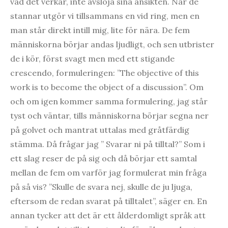
vad det verkar, inte avslöja sina ansikten. När de
stannar utgör vi tillsammans en vid ring, men en
man står direkt intill mig, lite för nära. De fem
människorna börjar andas ljudligt, och sen utbrister
de i kör, först svagt men med ett stigande
crescendo, formuleringen: ”The objective of this
work is to become the object of a discussion”. Om
och om igen kommer samma formulering, jag står
tyst och väntar, tills människorna börjar segna ner
på golvet och mantrat uttalas med gråtfärdig
stämma. Då frågar jag ” Svarar ni på tilltal?” Som i
ett slag reser de på sig och då börjar ett samtal
mellan de fem om varför jag formulerat min fråga
på så vis? ”Skulle de svara nej, skulle de ju ljuga,
eftersom de redan svarat på tilltalet”, säger en. En
annan tycker att det är ett ålderdomligt språk att