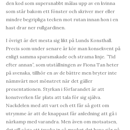
den kod som supersnabbt målas upp av en kvinna
som står bakom ett fönster och skriver mer eller
mindre begripliga tecken mot rutan innan hon i en
hast drar ner rullgardinen.
I övrigt är det mesta sig likt på Lunds Konsthall.
Precis som under senare år kör man konsekvent på
enligt samma sparsmakade och strama linje. ”Tid
efter annan”, som utställningen av Fiona Tan heter
på svenska, tillhör en av de bättre men bryter inte
nämnvärt mot mönstret när det gäller
presentationen. Styrkan i förfarandet är att
konstverken får plats att tala för sig själva.
Nackdelen med att vart och ett får så gott om
utrymme är att de knappast får anledning att gå i
närkamp med varandra. Men även om motsatsen,
det vill säga att trycka in så mycket det bara går på