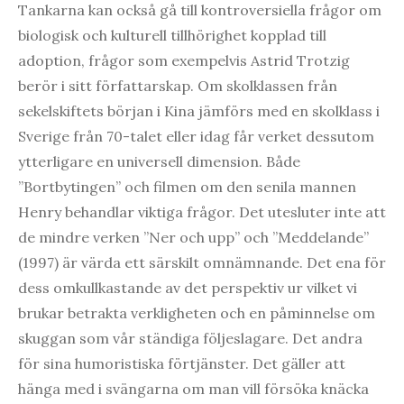
Tankarna kan också gå till kontroversiella frågor om
biologisk och kulturell tillhörighet kopplad till
adoption, frågor som exempelvis Astrid Trotzig
berör i sitt författarskap. Om skolklassen från
sekelskiftets början i Kina jämförs med en skolklass i
Sverige från 70-talet eller idag får verket dessutom
ytterligare en universell dimension. Både
”Bortbytingen” och filmen om den senila mannen
Henry behandlar viktiga frågor. Det utesluter inte att
de mindre verken ”Ner och upp” och ”Meddelande”
(1997) är värda ett särskilt omnämnande. Det ena för
dess omkullkastande av det perspektiv ur vilket vi
brukar betrakta verkligheten och en påminnelse om
skuggan som vår ständiga följeslagare. Det andra
för sina humoristiska förtjänster. Det gäller att
hänga med i svängarna om man vill försöka knäcka