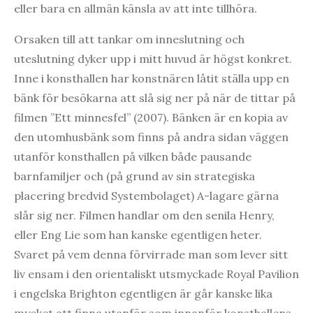
eller bara en allmän känsla av att inte tillhöra.
Orsaken till att tankar om inneslutning och
uteslutning dyker upp i mitt huvud är högst konkret.
Inne i konsthallen har konstnären låtit ställa upp en
bänk för besökarna att slå sig ner på när de tittar på
filmen ”Ett minnesfel” (2007). Bänken är en kopia av
den utomhusbänk som finns på andra sidan väggen
utanför konsthallen på vilken både pausande
barnfamiljer och (på grund av sin strategiska
placering bredvid Systembolaget) A-lagare gärna
slår sig ner. Filmen handlar om den senila Henry,
eller Eng Lie som han kanske egentligen heter.
Svaret på vem denna förvirrade man som lever sitt
liv ensam i den orientaliskt utsmyckade Royal Pavilion
i engelska Brighton egentligen är går kanske lika
mycket att finna utanför som innanför konsthallens