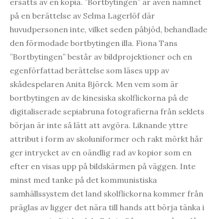
ersatts av en kopia. ”Bortbytingen” är även namnet
på en berättelse av Selma Lagerlöf där
huvudpersonen inte, vilket seden påbjöd, behandlade
den förmodade bortbytingen illa. Fiona Tans
”Bortbytingen” består av bildprojektioner och en
egenförfattad berättelse som läses upp av
skådespelaren Anita Björck. Men vem som är
bortbytingen av de kinesiska skolflickorna på de
digitaliserade sepiabruna fotografierna från seklets
början är inte så lätt att avgöra. Liknande yttre
attribut i form av skoluniformer och rakt mörkt hår
ger intrycket av en oändlig rad av kopior som en
efter en visas upp på bildskärmen på väggen. Inte
minst med tanke på det kommunistiska
samhällssystem det land skolflickorna kommer från
präglas av ligger det nära till hands att börja tänka i