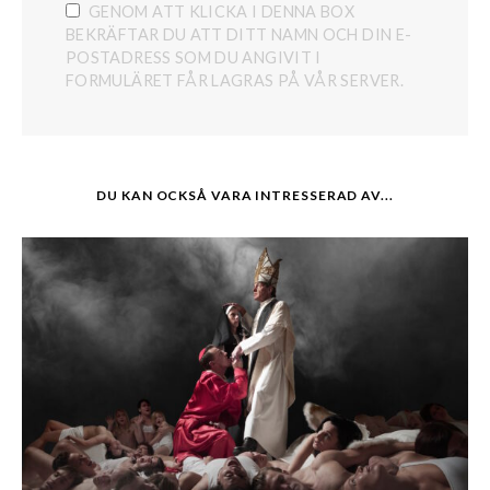
GENOM ATT KLICKA I DENNA BOX
BEKRÄFTAR DU ATT DITT NAMN OCH DIN E-
POSTADRESS SOM DU ANGIVIT I
FORMULÄRET FÅR LAGRAS PÅ VÅR SERVER.
DU KAN OCKSÅ VARA INTRESSERAD AV...