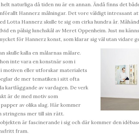
 helt naturliga då tiden nu är en annan. Ändå finns det båd
amförallt Hannerz målningar. Det vore väldigt intressant at
med Lotta Hannerz skulle te sig om cirka hundra år. Måhänd
edvid en pälsig lunchskål av Meret Oppenheim. Just nu känn
å mycket för Hannerz konst, som klarar sig väl utan vidare 
n skulle kalla en målarnas målare.
hon inte vara en konstnär som i
i motiven eller utforskar materialets
eglar de mer tematiken i sitt ofta
nala kartläggande av vardagen. De verk
iskt är de med motiv som
 papper av olika slag. Här kommer
stringens mer till sin rätt.
i objekten är fascinerande i sig och där kommer den idébas
nsfritt fram.