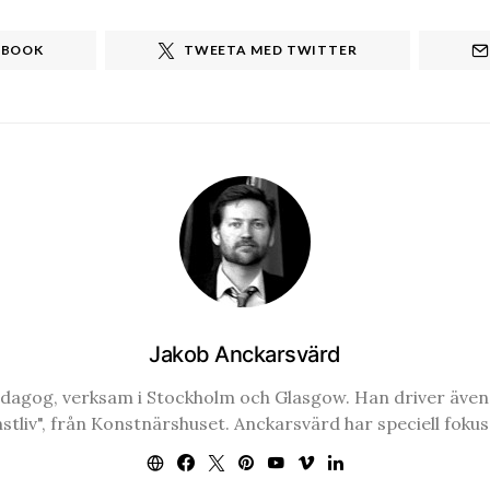
EBOOK
TWEETA MED TWITTER
Jakob Anckarsvärd
edagog, verksam i Stockholm och Glasgow. Han driver även k
liv", från Konstnärshuset. Anckarsvärd har speciell fokus