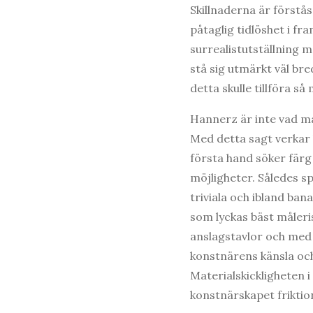
Skillnaderna är förstås
påtaglig tidlöshet i fr
surrealistutställning 
stå sig utmärkt väl br
detta skulle tillföra s
Hannerz är inte vad ma
Med detta sagt verkar 
första hand söker färg 
möjligheter. Således sp
triviala och ibland ba
som lyckas bäst måler
anslagstavlor och med
konstnärens känsla och 
Materialskickligheten 
konstnärskapet friktio