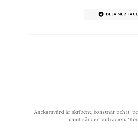
DELA MED FAC
Anckarsvärd är skribent, konstnär och it-p
samt sänder podradion: "Konst