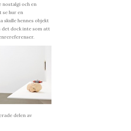
e nostalgi och en
t se hur en
a skulle hennes objekt
s det dock inte som att
genrereferenser.
erade delen av