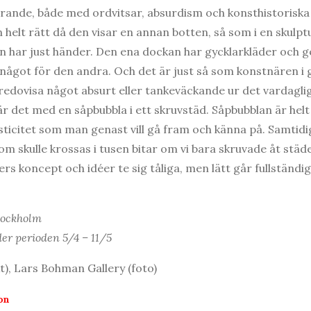
rande, både med ordvitsar, absurdism och konsthistoriska 
n helt rätt då den visar en annan botten, så som i en skulp
uden har just händer. Den ena dockan har gycklarkläder och
 något för den andra. Och det är just så som konstnären i 
t redovisa något absurt eller tankeväckande ur det vardagli
r det med en såpbubbla i ett skruvstäd. Såpbubblan är helt
ticitet som man genast vill gå fram och känna på. Samtidigt
om skulle krossas i tusen bitar om vi bara skruvade åt städe
rs koncept och idéer te sig tåliga, men lätt går fullständigt
tockholm
er perioden 5/4 – 11/5
t), Lars Bohman Gallery (foto)
on