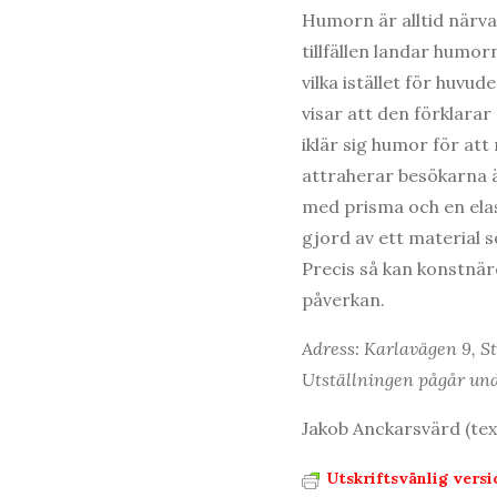
Humorn är alltid närva
tillfällen landar humor
vilka istället för huv
visar att den förklarar
iklär sig humor för at
attraherar besökarna ä
med prisma och en elas
gjord av ett material s
Precis så kan konstnäre
påverkan.
Adress: Karlavägen 9, S
Utställningen pågår und
Jakob Anckarsvärd (tex
Utskriftsvänlig versi