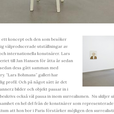
r ett koncept och den som besöker
sig välproducerade utställningar av
och internationella konstnärer. Lars
eriet till Jan Hansen för åtta år sedan
 sedan dess gått samman med
ry. ”Lars Bohmans” galleri har
lig profil. Och på något sätt är det
nnerz bilder och objekt passar in i
eskrivs också väl passa in inom surrealismen. Nu skiljer 
samhet en hel del från de konstnärer som representerade
tum att hon bor i Paris förstärker möjligen den surrealist