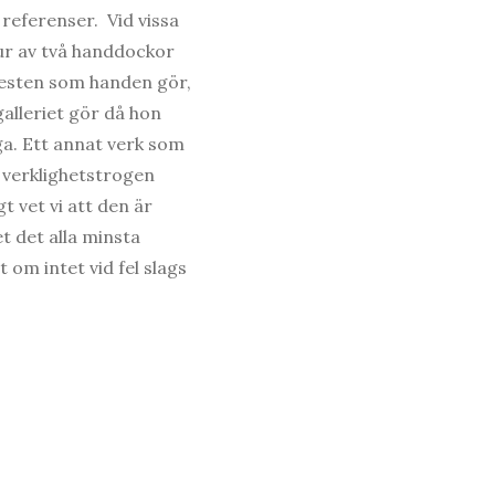
referenser. Vid vissa
tur av två handdockor
 gesten som handen gör,
galleriet gör då hon
ga. Ett annat verk som
 verklighetstrogen
 vet vi att den är
t det alla minsta
 om intet vid fel slags