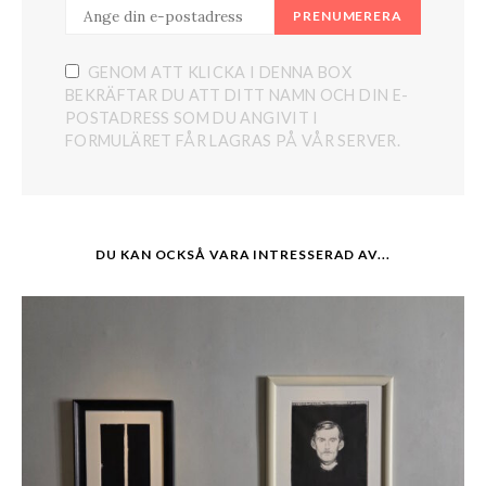
PRENUMERERA
GENOM ATT KLICKA I DENNA BOX
BEKRÄFTAR DU ATT DITT NAMN OCH DIN E-
POSTADRESS SOM DU ANGIVIT I
FORMULÄRET FÅR LAGRAS PÅ VÅR SERVER.
DU KAN OCKSÅ VARA INTRESSERAD AV...