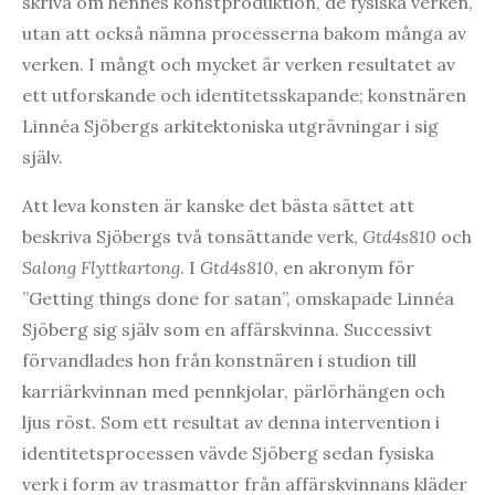
skriva om hennes konstproduktion, de fysiska verken,
utan att också nämna processerna bakom många av
verken. I mångt och mycket är verken resultatet av
ett utforskande och identitetsskapande; konstnären
Linnéa Sjöbergs arkitektoniska utgrävningar i sig
själv.
Att leva konsten är kanske det bästa sättet att
beskriva Sjöbergs två tonsättande verk,
Gtd4s810
och
Salong Flyttkartong
. I
Gtd4s810
, en akronym för
”Getting things done for satan”, omskapade Linnéa
Sjöberg sig själv som en affärskvinna. Successivt
förvandlades hon från konstnären i studion till
karriärkvinnan med pennkjolar, pärlörhängen och
ljus röst. Som ett resultat av denna intervention i
identitetsprocessen vävde Sjöberg sedan fysiska
verk i form av trasmattor från affärskvinnans kläder