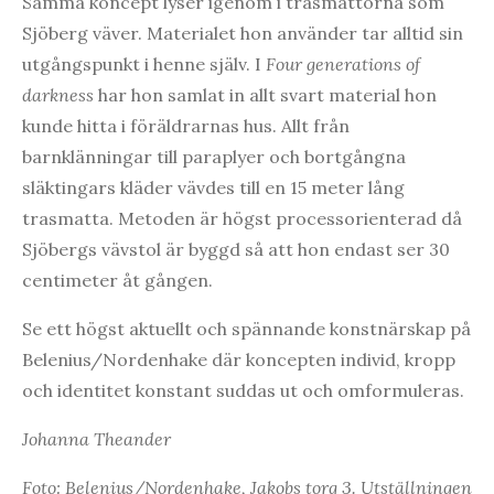
Samma koncept lyser igenom i trasmattorna som
Sjöberg väver. Materialet hon använder tar alltid sin
utgångspunkt i henne själv. I
Four generations of
darkness
har hon samlat in allt svart material hon
kunde hitta i föräldrarnas hus. Allt från
barnklänningar till paraplyer och bortgångna
släktingars kläder vävdes till en 15 meter lång
trasmatta. Metoden är högst processorienterad då
Sjöbergs vävstol är byggd så att hon endast ser 30
centimeter åt gången.
Se ett högst aktuellt och spännande konstnärskap på
Belenius/Nordenhake där koncepten individ, kropp
och identitet konstant suddas ut och omformuleras.
Johanna Theander
Foto: Belenius/Nordenhake, Jakobs torg 3. Utställningen