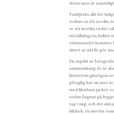
detta men är samtidig
Tunbjörks allt för tidig
tvekan en tät sordin ö
av att besöka en lite v
utställningens helhet 
erkännandet kommer hi
slutet av sitt liv gör 
En aspekt av fotografie
sammanhang de är skap
historiens glasögon se
påtaglig har nu mer av
med likadana jackor oc
sedan flagnat på byggn
tag i mig, och det slut
bildäck, en morfar som