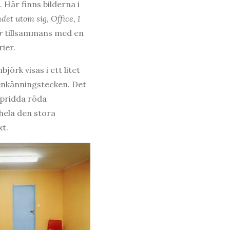
 Här finns bilderna i
det utom sig
,
Office,
I
r
tillsammans med en
rier.
jörk visas i ett litet
genkänningstecken. Det
spridda röda
 hela den stora
xt.