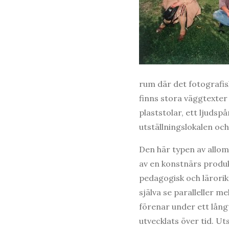
rum där det fotografis
finns stora väggtexter 
plaststolar, ett ljuds
utställningslokalen oc
Den här typen av allom
av en konstnärs produkt
pedagogisk och lärorik
själva se paralleller m
förenar under ett lång
utvecklats över tid. Ut