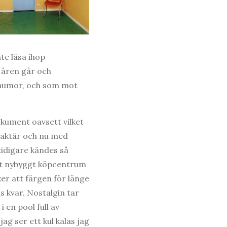
nte läsa ihop
 åren går och
 humor, och som mot
okument oavsett vilket
raktär och nu med
tidigare kändes så
 ett nybyggt köpcentrum
er att färgen för länge
 kvar. Nostalgin tar
 en pool full av
g ser ett kul kalas jag