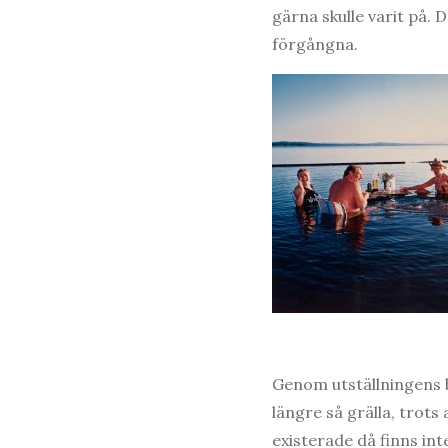
gärna skulle varit på.
förgångna.
Genom utställningens b
längre så grälla, trots 
existerade då finns int