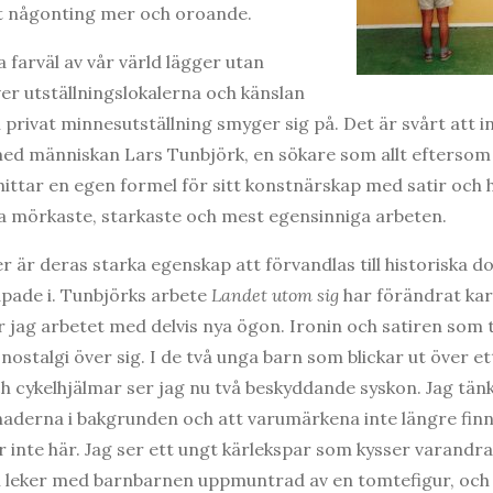
t någonting mer och oroande.
a farväl av vår värld lägger utan
ver utställningslokalerna och känslan
äl privat minnesutställning smyger sig på. Det är svårt att i
med människan Lars Tunbjörk, en sökare som allt eftersom
ttar en egen formel för sitt konstnärskap med satir och
sina mörkaste, starkaste och mest egensinniga arbeten.
r är deras starka egenskap att förvandlas till historiska d
ade i. Tunbjörks arbete
Landet utom sig
har förändrat ka
r jag arbetet med delvis nya ögon. Ironin och satiren som 
 nostalgi över sig. I de två unga barn som blickar ut över
h cykelhjälmar ser jag nu två beskyddande syskon. Jag tänk
aderna i bakgrunden och att varumärkena inte längre finns
ar inte här. Jag ser ett ungt kärlekspar som kysser varandra i
 leker med barnbarnen uppmuntrad av en tomtefigur, och ja