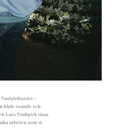
n
Tunbjörklandet –
en både roande och
en Lars Tunbjörk visas
fiska arbeten som vi