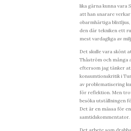
lika gärna kunna vara
S
att han snarare verkar
obarmhärtiga blixtljus,
den där tekniken ett r
mest vardagliga av mil
Det skulle vara skönt at
Thåström och många an
eftersom jag tänker att
konsumtionskritik i Tu
av problematisering ku
för reflektion. Men trot
besöka utställningen f
Det är en mässa för en
samtidskommentator.
Det arbete som drabb