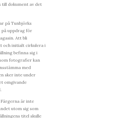
s till dokument av det
rar på Tunbjörks
a på uppdrag för
gasin. Att bli
 och initialt cirkulera i
lning befinna sig i
 som fotografier kan
rensstämma med
n sker inte under
det omgivande
.
 Färgerna är inte
. Landet utom sig som
lningens titel skulle