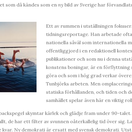
 Det som då kändes som en
ny
bild av Sverige har förvandlat
Ett av rummen i utställningen fokuse
tidningsreportage. Han arbetade oft
nationella såväl som internationella ma
offentliggjord i en redaktionell kontext
publikationer och som nu i denna utstäl
konstens boningar, är en förflyttning
göra och som i hög grad verkar öve
Tunbjörks arbeten. Men omplaceringe
statiska förhållanden, och tiden och 
samhället spelar även här en viktig roll
ackspegel skymtar kärlek och glädje fram under 90-talet.
allt, de har ett filter av svunnen oåterkallelig tid över sig
e kvar. Ny demokrati är ersatt med svensk demokrati. Utstäl