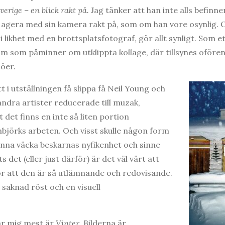
verige – en blick rakt på.
Jag tänker att han inte alls befinner
 agera med sin kamera rakt på, som om han vore osynlig. 
 i likhet med en brottsplatsfotograf, gör allt synligt. Som e
um som påminner om utklippta kollage, där tillsynes oförenl
jöer.
t i utställningen få slippa få Neil Young och
dra artister reducerade till muzak,
 det finns en inte så liten portion
nbjörks arbeten. Och visst skulle någon form
nna väcka beskarnas nyfikenhet och sinne
s det (eller just därför) är det väl värt att
ör att den är så utlämnande och redovisande.
 saknad röst och en visuell
ar mig mest är
Vinter
. Bilderna är