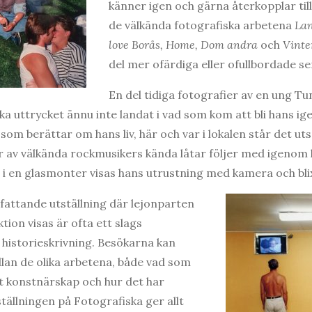
känner igen och gärna återkopplar till.
de välkända fotografiska arbetena
Lan
love Borås, Home, Dom andra
och
Vinte
del mer ofärdiga eller ofullbordade se
En del tidiga fotografier av en ung Tunb
ka uttrycket ännu inte landat i vad som kom att bli hans i
som berättar om hans liv, här och var i lokalen står det ut
pår av välkända rockmusikers kända låtar följer med igenom
h i en glasmonter visas hans utrustning med kamera och bli
fattande utställning där lejonparten
ion visas är ofta ett slags
 historieskrivning. Besökarna kan
ellan de olika arbetena, både vad som
t konstnärskap och hur det har
ställningen på Fotografiska ger allt