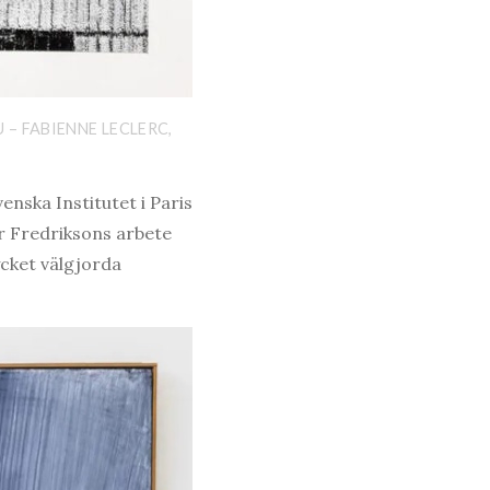
 – FABIENNE LECLERC,
nska Institutet i Paris
ar Fredriksons arbete
ycket välgjorda