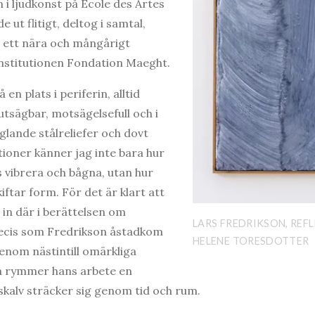
 i ljudkonst på École des Artes
e ut flitigt, deltog i samtal,
 ett nära och mångårigt
stitutionen Fondation Maeght.
en plats i periferin, alltid
tsägbar, motsägelsefull och i
glande stålreliefer och dovt
tioner känner jag inte bara hur
s vibrera och bågna, utan hur
iftar form. För det är klart att
in där i berättelsen om
LARS FREDRIKSON, REFLE
recis som Fredrikson åstadkom
HELENE TORESDOTTER
genom nästintill omärkliga
så rymmer hans arbete en
skalv sträcker sig genom tid och rum.