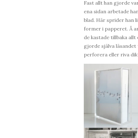
Fast allt han gjorde va
ena sidan arbetade han 
blad. Här sprider han l
former i papperet. Å a
de kastade tillbaka all
gjorde själva läsandet 
perforera eller riva di