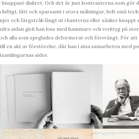
r knappast diskret. Och det är just kontrasterna som gör de
luftigt, lätt och sparsamt i stora målningar, helt små tec
injer och färgstråk långt ut i kanterna eller sänker knappt 
ndra sidan gick han loss med hammare och verktyg på stora 
t och alla som speglades deformerat och förvrängt. För att
till en akt av förstörelse, där han i sina samarbeten med p
ktsamlingarnas sidor.