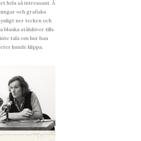
t hela så intressant. Å
kningar och grafiska
synligt ner tecken och
blanka stålskivor tills
 inte tala om hur han
oeter kunde klippa,