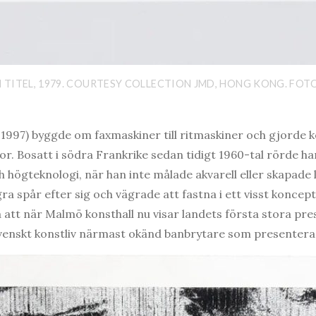
N TITEL, 1979. COURTESY COLLECTION JMD, HONG KONG. FOT
1997) byggde om faxmaskiner till ritmaskiner och gjorde k
r. Bosatt i södra Frankrike sedan tidigt 1960-tal rörde han
h högteknologi, när han inte målade akvarell eller skapade
gra spår efter sig och vägrade att fastna i ett visst koncept
a att när Malmö konsthall nu visar landets första stora pr
 svenskt konstliv närmast okänd banbrytare som presentera