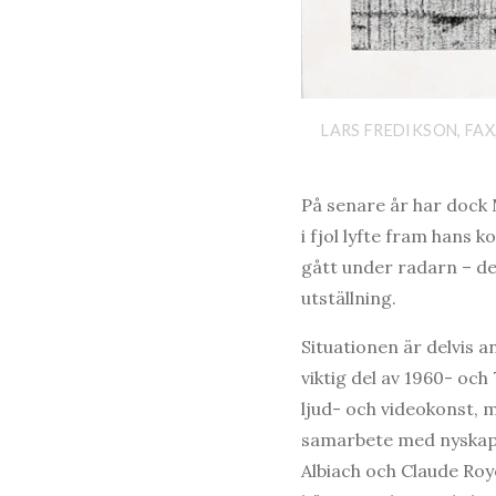
LARS FREDIKSON, FAX
På senare år har dock 
i fjol lyfte fram hans 
gått under radarn – de
utställning.
Situationen är delvis a
viktig del av 1960- oc
ljud- och videokonst, 
samarbete med nyska
Albiach och Claude Roy