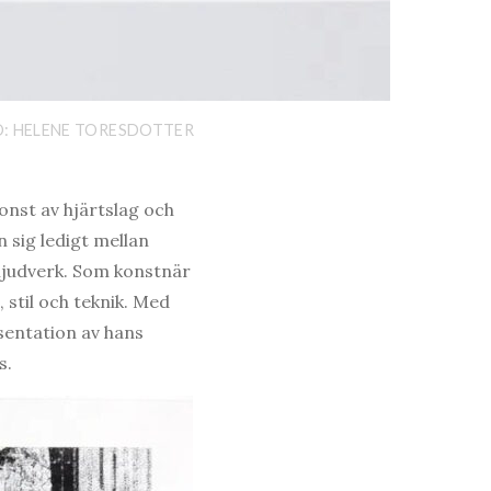
O: HELENE TORESDOTTER
onst av hjärtslag och
 sig ledigt mellan
 ljudverk. Som konstnär
, stil och teknik. Med
esentation av hans
s.