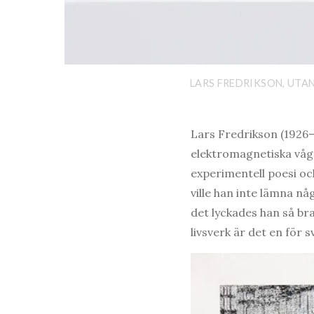
LARS FREDRIKSON, UTA
Lars Fredrikson (1926–
elektromagnetiska vågo
experimentell poesi oc
ville han inte lämna nå
det lyckades han så br
livsverk är det en för