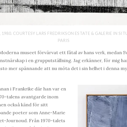
, 1980. COURTESY LARS FREDRIKSON ESTATE & GALERIE IN SITU
PARIS
Moderna museet förvärvat ett fåtal av hans verk, medan Sve
konstnärskap i en grupputställning. Jag erkänner, för mig h
sto mer spännande att nu möta det i sin helhet i denna m
nnan i Frankrike där han var en
h 70-talens avantgarde inom
men också känd för sitt
pande poeter som Anne-Marie
et-Journoud. Från 1970-talets