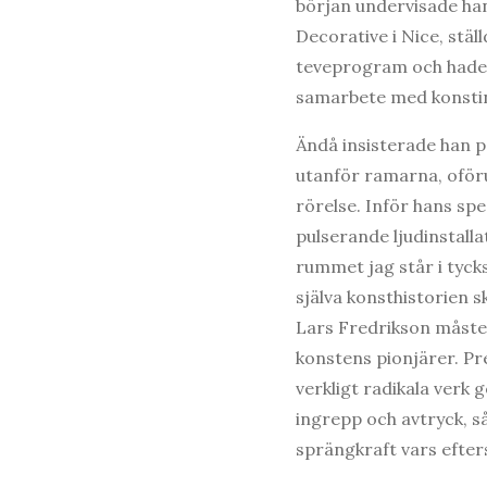
början undervisade han
Decorative i Nice, ställd
teveprogram och hade
samarbete med konstin
Ändå insisterade han på 
utanför ramarna, oföru
rörelse. Inför hans spe
pulserande ljudinstalla
rummet jag står i tyck
själva konsthistorien sk
Lars Fredrikson måste 
konstens pionjärer. P
verkligt radikala verk 
ingrepp och avtryck, 
sprängkraft vars efter