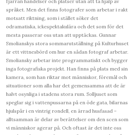
fjärran händelser och platser utan att ta hjälp av
språket. Men det finns fotografer som arbetar i rakt
motsatt riktning, som i stället söker det
odramatiska, ickespektakulära och det som för det
mesta passerar oss utan att upptäckas. Gunnar
Smolianskys stora sommarutställning på Kulturhuset
är ett vittnesbörd om hur en sådan fotograf arbetar.
Smoliansky arbetar inte programmatiskt och bygger
inga fotografiska projekt. Han finns på plats med sin
kamera, som han riktar mot människor, föremål och
situationer som alla har det gemensamma att de är
halvt osynliga i stadens stora rum. Solljuset som
speglar sig i vattenpussarna på en öde gata, bilarnas
hjulspår i en vintrig rondell, en ärrad husfasad –
alltsamman är delar av berättelser om den scen som
vi människor agerar på. Och oftast är det inte oss