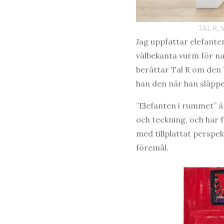
TAL R,
Jag uppfattar elefanten
välbekanta vurm för na
berättar Tal R om den 
han den när han släpper
”Elefanten i rummet” är
och teckning, och har
med tillplattat perspe
föremål.