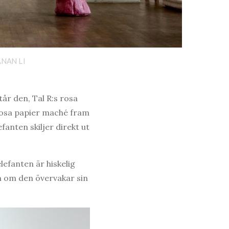
ANAN LI
tår den, Tal R:s rosa
rosa papier maché fram
fanten skiljer direkt ut
elefanten är hiskelig
m om den övervakar sin