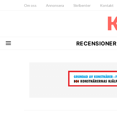
Om oss
Annonsera
Skribenter
Kontakt
RECENSIONER