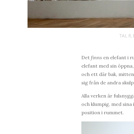
TAL R,
Det
finns
en elefant i r
elefant med sin öppna,
och ett där bak, mitten
sig från de andra skulp
Alla verken är fulsnygga
och klumpig, med sina 
position i rummet.