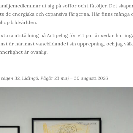
amiljemedlemmar ut sig på soffor och i fåtöljer. Det skapar
ots de energiska och expansiva färgerna. Här finns många
ihop bildvärlden.
tora utställning på Artipelag för ett par år sedan har in
konst är närmast vanebildande i sin upprepning, och jag vä
nnerlighet är ovanlig.
vägen 32, Lidingö. Pågår 23 maj – 30 augusti 2026