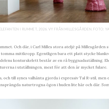
 ELEFANTEN I RUMMET, 2026. VY FRÅN MILLESGÅRDEN. FOTO: Y
ummet. Och där, i Carl Milles stora ateljé på Millesgården s
 tomma mittkropp. Egentligen bara ett platt stycke blank
delens konturskelett består av en rå byggnadsställning. Ele
turerna i utställningen, mest för att den är mycket fulare.
, och till synes valhänta gjorda i expressiv Tal R-stil, men 
insprängda naturtrogna ögon i huden lite här och där. So