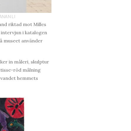
ANAN LI
and riktad mot Milles
intervjun i katalogen
 på museet använder
ker in måleri, skulptur
atisse-röd målning
 sovandet hemmets