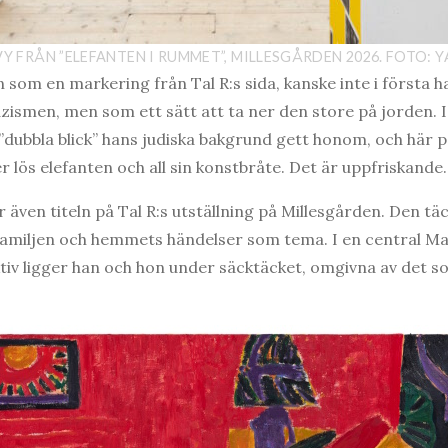
 VY FRÅN ”ELEFANTEN I RUMMET”, MILLESGÅRDEN 2026. FOTO: Y
 som en markering från Tal R:s sida, kanske inte i första h
zismen, men som ett sätt att ta ner den store på jorden. I 
”dubbla blick” hans judiska bakgrund gett honom, och här
 lös elefanten och all sin konstbråte. Det är uppfriskande.
 även titeln på Tal R:s utställning på Millesgården. Den täc
 familjen och hemmets händelser som tema. I en central M
ktiv ligger han och hon under säcktäcket, omgivna av det