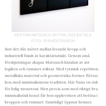
KRISTINA MATOUSCH, WITHIN, 2025 (DETALJ).
FOTO: PER MÅRTENSSON
Just det där mötet mellan levande kropp och
industriell finish är karaktäristiskt. Genom små
förskjutningar skapar Matousch känslan av att
logiken och rummet sviktar. Med rytmisk repetition,
metalliska material och geometriska former flörtar
hon med minimalismens tradition. Här finns en risk
för kylig monotoni. Men precis som med riktigt bra
minimalistisk konst får hon upplevelsen att bottna i
kroppen och rummet. Samtidigt öppnar hennes