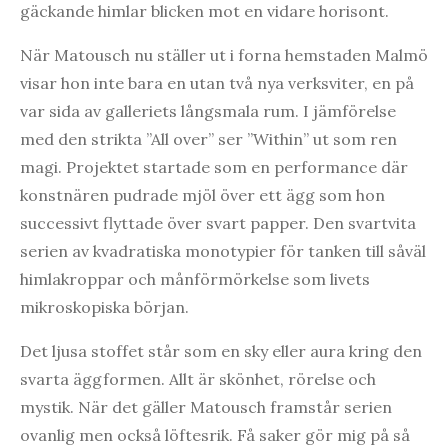
gäckande himlar blicken mot en vidare horisont.
När Matousch nu ställer ut i forna hemstaden Malmö
visar hon inte bara en utan två nya verksviter, en på
var sida av galleriets långsmala rum. I jämförelse
med den strikta ”All over” ser ”Within” ut som ren
magi. Projektet startade som en performance där
konstnären pudrade mjöl över ett ägg som hon
successivt flyttade över svart papper. Den svartvita
serien av kvadratiska monotypier för tanken till såväl
himlakroppar och månförmörkelse som livets
mikroskopiska början.
Det ljusa stoffet står som en sky eller aura kring den
svarta äggformen. Allt är skönhet, rörelse och
mystik. När det gäller Matousch framstår serien
ovanlig men också löftesrik. Få saker gör mig på så