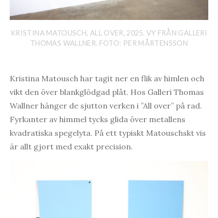
KRISTINA MATOUSCH, ALL OVER, 2025. VY FRÅN GALLERI
THOMAS WALLNER. FOTO: PER MÅRTENSSON
Kristina Matousch har tagit ner en flik av himlen och
vikt den över blankglödgad plåt. Hos Galleri Thomas
Wallner hänger de sjutton verken i ”All over” på rad.
Fyrkanter av himmel tycks glida över metallens
kvadratiska spegelyta. På ett typiskt Matouschskt vis
är allt gjort med exakt precision.