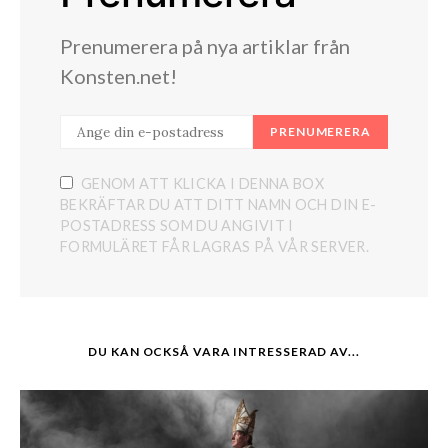
Prenumerera på nya artiklar från
Konsten.net!
PRENUMERERA
GENOM ATT KLICKA I DENNA BOX
BEKRÄFTAR DU ATT DITT NAMN OCH DIN E-
POSTADRESS SOM DU ANGIVIT I
FORMULÄRET FÅR LAGRAS PÅ VÅR SERVER.
DU KAN OCKSÅ VARA INTRESSERAD AV...