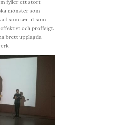
m fyller ett stort
iska mönster som
 vad som ser ut som
ffektivt och proffsigt.
na brett upplagda
erk.