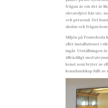
frågan är om det är li
elevateljéer här ute, m
och personal. Det handla
skolan och frågan komm
Miljön på Tomteboda ha
eller installationer i r
ingår. Utställningen är
tillräckligt med utrym
konst som bryter av ell
konstlandskap fullt av 