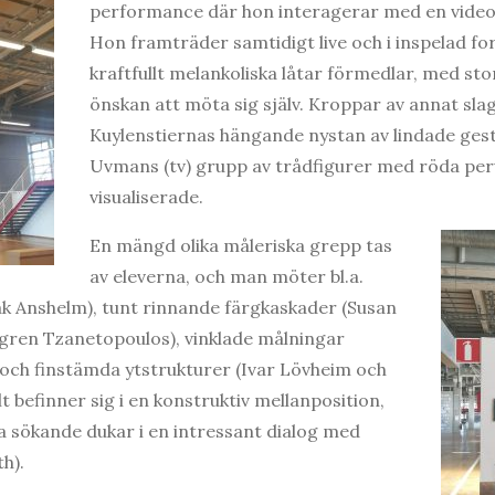
performance där hon interagerar med en video av
Hon framträder samtidigt live och i inspelad f
kraftfullt melankoliska låtar förmedlar, med st
önskan att möta sig själv. Kroppar av annat slag
Kuylenstiernas hängande nystan av lindade gesta
Uvmans (tv) grupp av trådfigurer med röda peru
visualiserade.
En mängd olika måleriska grepp tas
av eleverna, och man möter bl.a.
sak Anshelm), tunt rinnande färgkaskader (Susan
ögren Tzanetopoulos), vinklade målningar
 och finstämda ytstrukturer (Ivar Lövheim och
t befinner sig i en konstruktiv mellanposition,
na sökande dukar i en intressant dialog med
h).