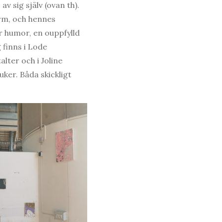
 sig själv (ovan th).
orm, och hennes
or humor, en ouppfylld
 finns i Lode
lter och i Joline
ker. Båda skickligt