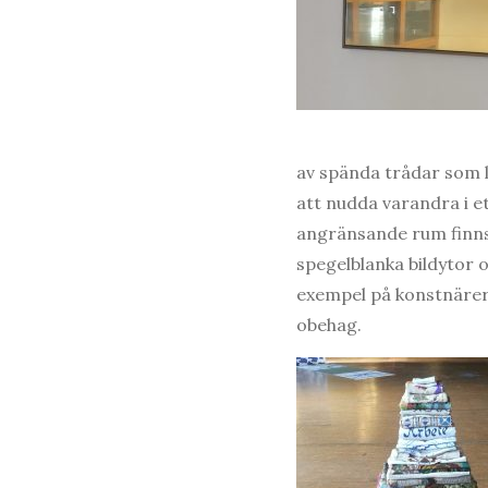
av spända trådar som l
att nudda varandra i e
angränsande rum finns 
spegelblanka bildytor 
exempel på konstnärer
obehag.