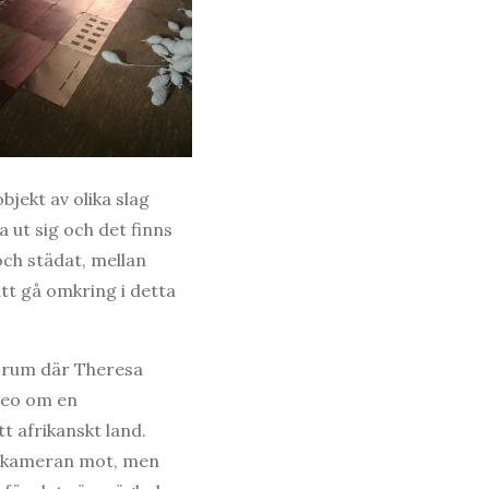
objekt av olika slag
a ut sig och det finns
och städat, mellan
att gå omkring i detta
e rum där Theresa
deo om en
tt afrikanskt land.
ta kameran mot, men