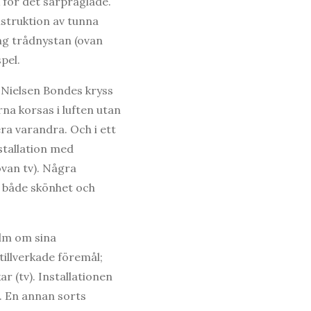
 för det särpräglade.
struktion av tunna
ng trådnystan (ovan
pel.
a Nielsen Bondes kryss
na korsas i luften utan
ra varandra. Och i ett
stallation med
ovan tv). Några
d både skönhet och
ilm om sina
illverkade föremål;
r (tv). Installationen
t. En annan sorts