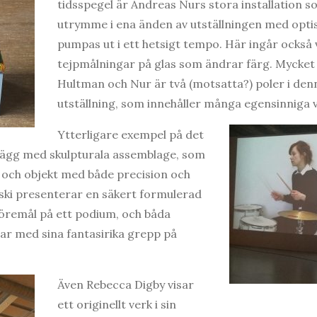
tidsspegel är Andreas Nurs stora installation so
utrymme i ena änden av utställningen med opt
pumpas ut i ett hetsigt tempo. Här ingår också
tejpmålningar på glas som ändrar färg. Mycket e
Hultman och Nur är två (motsatta?) poler i den
utställning, som innehåller många egensinniga v
Ytterligare exempel på det
ägg med skulpturala assemblage, som
och objekt med både precision och
ski presenterar en säkert formulerad
föremål på ett podium, och båda
r med sina fantasirika grepp på
Även Rebecca Digby visar
ett originellt verk i sin