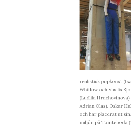
realistisk popkonst (I
Whitlow och Vasilis Sj
(Ludlila Hrachovinova)
Adrian Olas). Oskar Hul
och har placerat ut si
miljön på Tomteboda (t