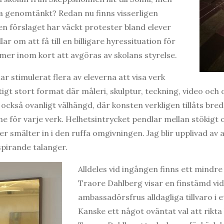
ka genomtänkt? Redan nu finns visserligen
en förslaget har väckt protester bland elever
r om att få till en billigare hyressituation för
er inom kort att avgöras av skolans styrelse.
r stimulerat flera av eleverna att visa verk
iktigt stort format där måleri, skulptur, teckning, video och 
 också ovanligt välhängd, där konsten verkligen tillåts bred
me för varje verk. Helhetsintrycket pendlar mellan stökigt 
er smälter in i den ruffa omgivningen. Jag blir upplivad av 
spirande talanger.
Alldeles vid ingången finns ett mindr
Traore Dahlberg visar en finstämd vi
ambassadörsfrus alldagliga tillvaro i e
Kanske ett något oväntat val att rik