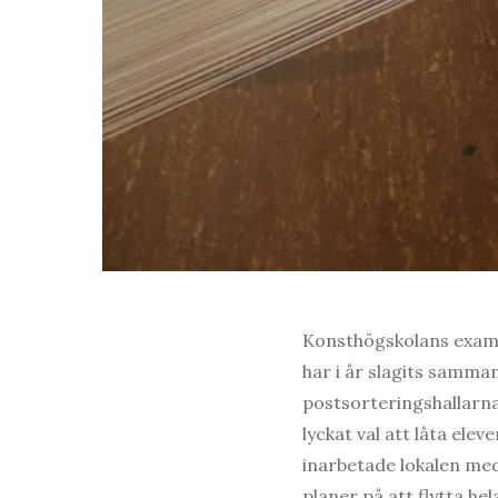
Konsthögskolans exame
har i år slagits samman
postsorteringshallarn
lyckat val att låta elev
inarbetade lokalen med 
planer på att flytta he