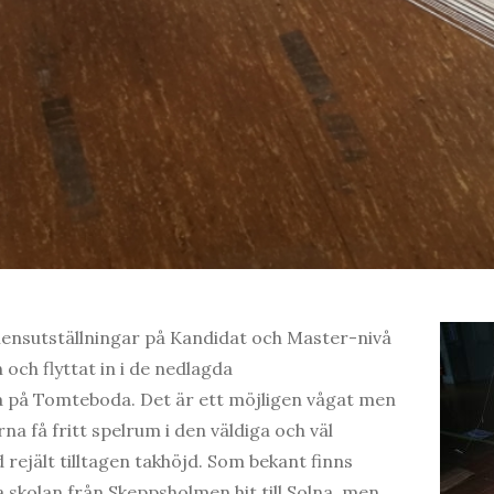
nsutställningar på Kandidat och Master-nivå
 och flyttat in i de nedlagda
a på Tomteboda. Det är ett möjligen vågat men
erna få fritt spelrum i den väldiga och väl
rejält tilltagen takhöjd. Som bekant finns
la skolan från Skeppsholmen hit till Solna, men