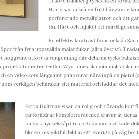
Traore Dahlberg tycks ha en förkärlek
Hon visar också en fritt hängande kon
perforerade metallplattor och ett gä
th). Hårt och mjukt i ett märkligt sams
En effektiv kontrast finns också i Sar
öper från fyra uppställda målardukar (allra överst). Trådar
tt noggrant utfört arrangemang där delarna tycks balanse
projektstudenten Gethin Wyn Jones lika minimalistiska in
och en video som långsamt panorerar nära inpå en pistol (
 som verkligen behärskar sitt material och laddar det me
Petra Hultman visar en rolig och rörande kortf
farföräldrar kompletterat med travar av deras t
farfars nyckelskåp i trä och farmors virkade duka
blir en respektfull bild av ett Sverige på väg bor