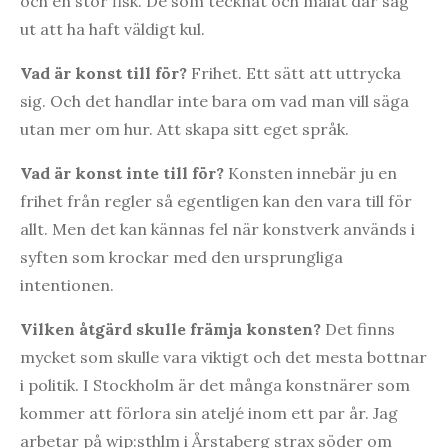
och en stor fisk. De som tecknat och målat där såg
ut att ha haft väldigt kul.
Vad är konst till för?
Frihet. Ett sätt att uttrycka
sig. Och det handlar inte bara om vad man vill säga
utan mer om hur. Att skapa sitt eget språk.
Vad är konst inte till för?
Konsten innebär ju en
frihet från regler så egentligen kan den vara till för
allt. Men det kan kännas fel när konstverk används i
syften som krockar med den ursprungliga
intentionen.
Vilken åtgärd skulle främja konsten?
Det finns
mycket som skulle vara viktigt och det mesta bottnar
i politik. I Stockholm är det många konstnärer som
kommer att förlora sin ateljé inom ett par år. Jag
arbetar på wip:sthlm i Årstaberg strax söder om