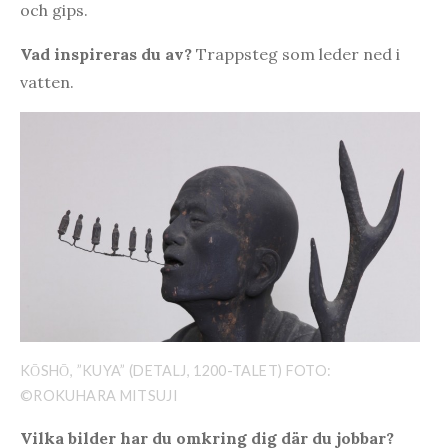
och gips.
Vad inspireras du av?
Trappsteg som leder ned i
vatten.
KŌSHŌ, ”KUYA” (DETALJ, 1200-TALET) FOTO:
©ROKUHARA MITSUJI
Vilka bilder har du omkring dig där du jobbar?