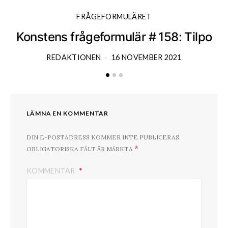
FRÅGEFORMULÄRET
Konstens frågeformulär # 158: Tilpo
K
REDAKTIONEN
16 NOVEMBER 2021
LÄMNA EN KOMMENTAR
DIN E-POSTADRESS KOMMER INTE PUBLICERAS.
*
OBLIGATORISKA FÄLT ÄR MÄRKTA
KOMMENTAR