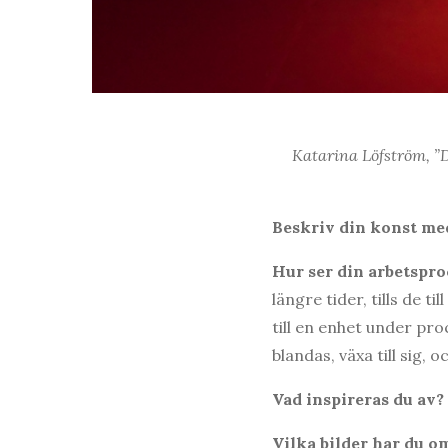
Katarina Löfström, ”D
Beskriv din konst med
Hur ser din arbetspro
längre tider, tills de ti
till en enhet under pro
blandas, växa till sig,
Vad inspireras du av?
Vilka bilder har du o