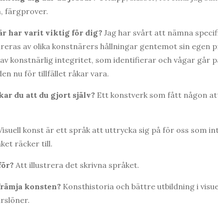
, färgprover.
 har varit viktig för dig?
Jag har svårt att nämna specif
ireras av olika konstnärers hållningar gentemot sin egen prak
 av konstnärlig integritet, som identifierar och vågar går 
 nu för tillfället råkar vara.
ar du att du gjort själv?
Ett konstverk som fått någon at
Visuell konst är ett språk att uttrycka sig på för oss som in
et räcker till.
 för?
Att illustrera det skrivna språket.
främja konsten?
Konsthistoria och bättre utbildning i vis
rslöner.