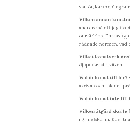
varför, kartor, diagram
Vilken annan konstnär
snarare så att jag insp
omvärlden. En viss typ
rådande normen, vad den
Vilket konstverk önsk
djupet av sitt väsen.
Vad är konst till för?
skrivna och talade språk
Vad är konst inte till
Vilken åtgärd skulle 
i grundskolan. Konstnä