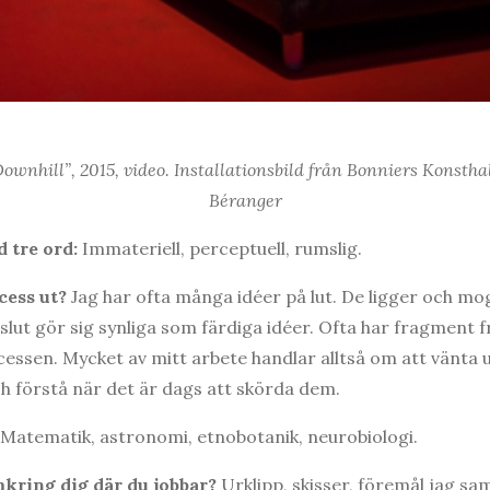
ownhill”, 2015, video. Installationsbild från Bonniers Konsthal
Béranger
 tre ord:
Immateriell, perceptuell, rumslig.
cess ut?
Jag har ofta många idéer på lut. De ligger och mog
ll slut gör sig synliga som färdiga idéer. Ofta har fragment frå
cessen. Mycket av mitt arbete handlar alltså om att vänta u
 och förstå när det är dags att skörda dem.
Matematik, astronomi, etnobotanik, neurobiologi.
mkring dig där du jobbar?
Urklipp, skisser, föremål jag sam