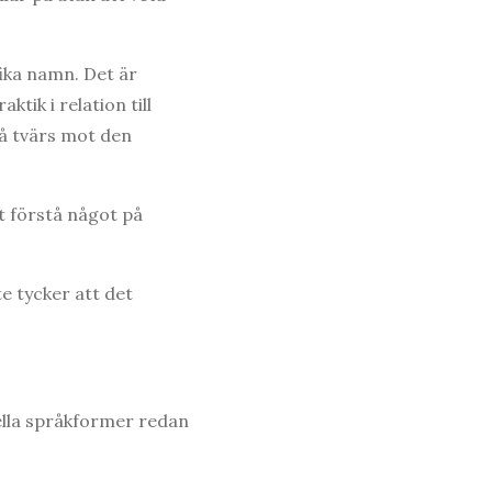
ika namn. Det är
tik i relation till
på tvärs mot den
t förstå något på
te tycker att det
uella språkformer redan