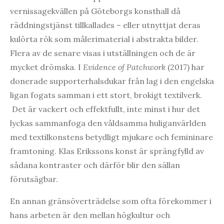
vernissagekvällen på Göteborgs konsthall då
räddningstjänst tillkallades – eller utnyttjat deras
kulörta rök som målerimaterial i abstrakta bilder.
Flera av de senare visas i utställningen och de är
mycket drömska. I
Evidence of Patchwork
(2017) har
donerade supporterhalsdukar från lag i den engelska
ligan fogats samman i ett stort, brokigt textilverk.
Det är vackert och effektfullt, inte minst i hur det
lyckas sammanfoga den våldsamma huliganvärlden
med textilkonstens betydligt mjukare och femininare
framtoning. Klas Erikssons konst är sprängfylld av
sådana kontraster och därför blir den sällan
förutsägbar.
En annan gränsöverträdelse som ofta förekommer i
hans arbeten är den mellan högkultur och