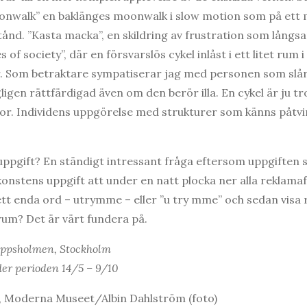
oonwalk” en baklänges moonwalk i slow motion som på ett m
tånd. ”Kasta macka”, en skildring av frustration som långs
of society”, där en försvarslös cykel inlåst i ett litet rum i
r. Som betraktare sympatiserar jag med personen som slår
igen rättfärdigad även om den berör illa. En cykel är ju tro
or. Individens uppgörelse med strukturer som känns påtving
uppgift? En ständigt intressant fråga eftersom uppgiften 
onstens uppgift att under en natt plocka ner alla reklamaf
t enda ord – utrymme – eller ”u try mme” och sedan visa re
rum? Det är värt fundera på.
keppsholmen, Stockholm
er perioden 14/5 – 9/10
), Moderna Museet/Albin Dahlström (foto)