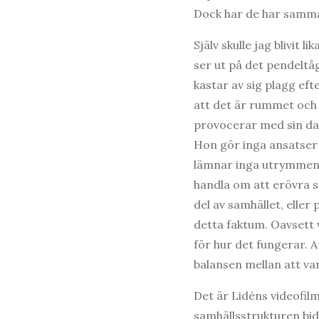
Dock har de har samma
Själv skulle jag blivit 
ser ut på det pendeltå
kastar av sig plagg eft
att det är rummet och
provocerar med sin da
Hon gör inga ansatser 
lämnar inga utrymmen 
handla om att erövra så
del av samhället, eller
detta faktum. Oavsett v
för hur det fungerar. A
balansen mellan att vara
Det är Lidéns videofil
samhällsstrukturen bid