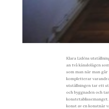
Klara Lidéns utställni
an två känslolägen so
som man när man går ru
kompletterar varandra.
utställningen tar ett 
och byggnaden och tar e
konstetablissemanget.
konst av en konstnär va