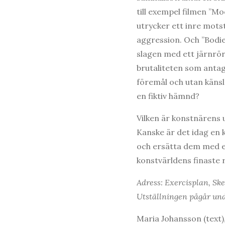
till exempel filmen ”M
utrycker ett inre mots
aggression. Och ”Bodies 
slagen med ett järnrö
brutaliteten som antagl
föremål och utan känsl
en fiktiv hämnd?
Vilken är konstnärens 
Kanske är det idag en k
och ersätta dem med et
konstvärldens finaste 
Adress: Exercisplan, S
Utställningen pågår und
Maria Johansson (text