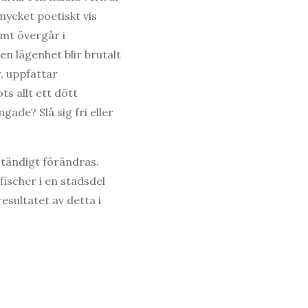
ycket poetiskt vis
amt övergår i
 en lägenhet blir brutalt
, uppfattar
ts allt ett dött
ade? Slå sig fri eller
ständigt förändras.
fischer i en stadsdel
sultatet av detta i