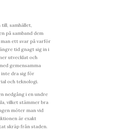
till, samhället,
sten på samband dem
man ett svar på varför
ängre tid gnagt sig in i
mer utvecklat och
ns med gemensamma
inte dra sig för
al och teknologi.
 en nedgång i en undre
ala, vilket stämmer bra
ningen möter man vid
ktionen är exakt
tat skräp från staden.