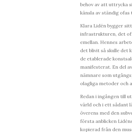
behov av att uttrycka s
känsla av ständig ofas 
Klara Lidén bygger sitt 
infrastrukturen, det o
emellan. Hennes arbet
det blivit så skulle de
de etablerade konstsal
manifesterat. En del
nämnare som utgångspun
olagliga metoder och a
Redan i ingången till 
värld och i ett sådant 
överens med den subver
första anblicken Lidén
kopierad från den muse