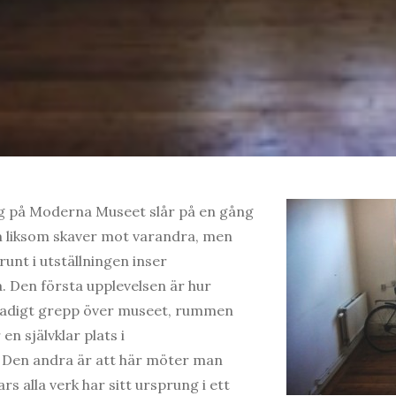
ng på Moderna Museet slår på en gång
m liksom skaver mot varandra, men
nt i utställningen inser
 Den första upplevelsen är hur
stadigt grepp över museet, rummen
n självklar plats i
 Den andra är att här möter man
rs alla verk har sitt ursprung i ett