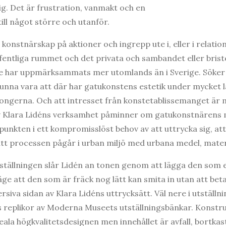
ig. Det är frustration, vanmakt och en
till något större och utanför.
konstnärskap på aktioner och ingrepp ute i, eller i relation 
ffentliga rummet och det privata och sambandet eller bri
e har uppmärksammats mer utomlands än i Sverige. Söker 
t kunna vara att där har gatukonstens estetik under mycket l
ongerna. Och att intresset från konstetablissemanget är 
 av Klara Lidéns verksamhet påminner om gatukonstnäre
kten i ett kompromisslöst behov av att uttrycka sig, att 
tt processen pågår i urban miljö med urbana medel, materi
utställningen slår Lidén an tonen genom att lägga den som
läge att den som är fräck nog lätt kan smita in utan att bet
siva sidan av Klara Lidéns uttrycksätt. Väl nere i utställ
s replikor av Moderna Museets utställningsbänkar. Konstru
ala högkvalitetsdesignen men innehållet är avfall, bortkas