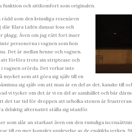
 funktion och sittkomfort som originalen.
lika rädd som den kvinnliga resenären
g där Klara Lidén dansar loss och
er plagg. Även om jag rätt fort inser
 inte personerna i vagnen som hon
ns. Det är mellan henne och vagnen.
att förföra trots sin striptease och
i vagnen orörda. Det verkar inte
 mycket som att göra sig själv till en
 påminna sig själv om att man är en del av det, kanske till o
ad vi tycker om det är vi en del av samhället och bär därmed
tt det tar tid för droppen att urholka stenen är frustrerand
 delaktig alternativt ställa sig utanför.
mer som slår an starkast även om den rumsliga iscensättnin
rar till en mer komplex upplevelse av de enskilda verken. S