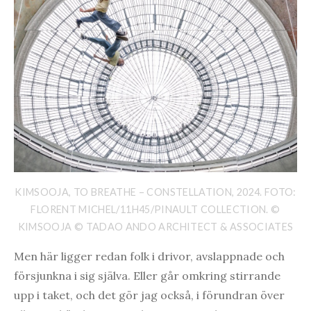
KIMSOOJA, TO BREATHE – CONSTELLATION, 2024. FOTO:
FLORENT MICHEL/11H45/PINAULT COLLECTION. ©
KIMSOOJA © TADAO ANDO ARCHITECT & ASSOCIATES
Men här ligger redan folk i drivor, avslappnade och
försjunkna i sig själva. Eller går omkring stirrande
upp i taket, och det gör jag också, i förundran över