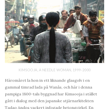
KIMSOOJA, A NEEDLE WOMAN, 1999-2000
Häromåret la hon in ett liknande glasgolv i en
gammal timrad lada på Wanås, och här i denna
pampiga 1800-tals byggnad har Kimsooja i stället
gått i dialog med den japanske stjärnarkitekten
Tadao Andos vackert infogade betongcirkel. En