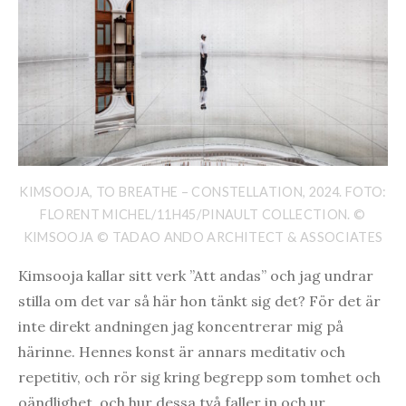
KIMSOOJA, TO BREATHE – CONSTELLATION, 2024. FOTO:
FLORENT MICHEL/11H45/PINAULT COLLECTION. ©
KIMSOOJA © TADAO ANDO ARCHITECT & ASSOCIATES
Kimsooja kallar sitt verk ”Att andas” och jag undrar
stilla om det var så här hon tänkt sig det? För det är
inte direkt andningen jag koncentrerar mig på
härinne. Hennes konst är annars meditativ och
repetitiv, och rör sig kring begrepp som tomhet och
oändlighet, och hur dessa två faller in och ur