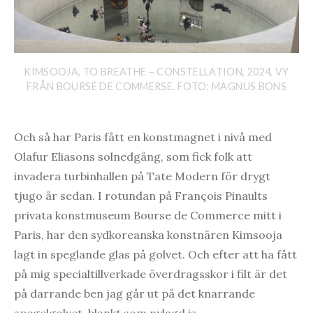
KIMSOOJA, TO BREATHE – CONSTELLATION, 2024, VY
FRÅN BOURSE DE COMMERSE. FOTO: MAGNUS BONS
Och så har Paris fått en konstmagnet i nivå med
Olafur Eliasons solnedgång, som fick folk att
invadera turbinhallen på Tate Modern för drygt
tjugo år sedan. I rotundan på François Pinaults
privata konstmuseum Bourse de Commerce mitt i
Paris, har den sydkoreanska konstnären Kimsooja
lagt in speglande glas på golvet. Och efter att ha fått
på mig specialtillverkade överdragsskor i filt är det
på darrande ben jag går ut på det knarrande
spegelgolvet, blankt som nylagd is.