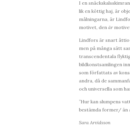
I en snäckskalsskimrand
lik en köttig haj, är o
målningarna, är Lindfo
motivet, den
är
motive
Lindfors är snart åttio
men på många sätt sa
transcendentala flykt
bildkonstsamlingen inne
som författats av kons
andra, då de sammanfa
och universella som ha
”Hur kan slumpens vat
bestämda former/ än a
Sara Arvidsson