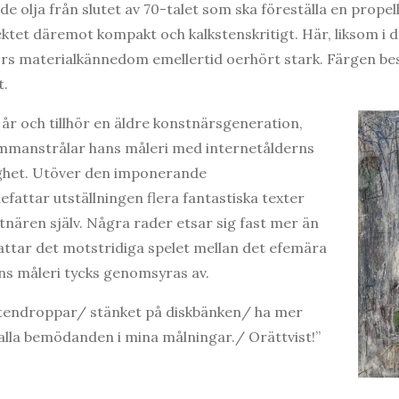
e olja från slutet av 70-talet som ska föreställa en propel
bjektet däremot kompakt och kalkstenskritigt. Här, liksom i
rs materialkännedom emellertid oerhört stark. Färgen bes
t.
 år och tillhör en äldre konstnärsgeneration,
mmanstrålar hans måleri med internetålderns
ighet. Utöver den imponerande
fattar utställningen flera fantastiska texter
tnären själv. Några rader etsar sig fast mer än
ttar det motstridiga spelet mellan det efemära
ns måleri tycks genomsyras av.
tendroppar/ stänket på diskbänken/ ha mer
lla bemödanden i mina målningar./ Orättvist!”