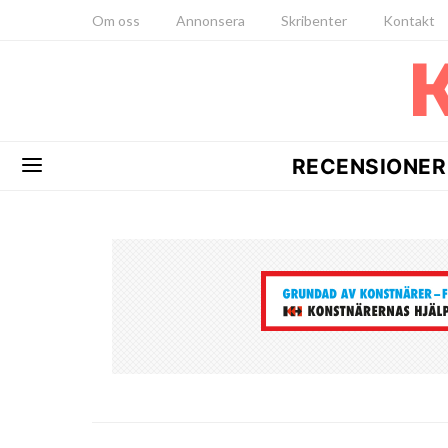
Om oss
Annonsera
Skribenter
Kontakt
RECENSIONER