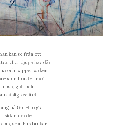
an kan se från ett
ten eller djupa hav där
erna och pappersarken
rare som fönster mot
 rosa, gult och
mskinlig kvalitet.
llning på Göteborgs
id sidan om de
arna, som han brukar