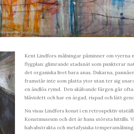
Kent Lindfors målningar påminner om vyerna m
flygplan: glimrande stadsnät som punkterar nat
det organiska livet bara anas. Dukarna, pannå
framstår inte som platta ytor utan ter sig sna
en ändlös rymd. Den skälvande färgen går ofta i
blåviolett och har en ärgad, rispad och lätt geno
Nu visas Lindfors konst i en retrospektiv utstä
Konstmuseum och det är hans största hittills. V
halvabstrakta och metafysiska temperamålning