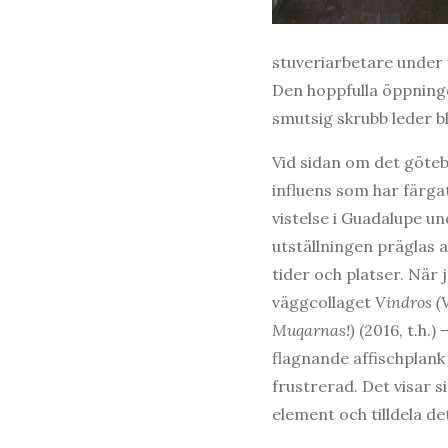
stuveriarbetare under 
Den hoppfulla öppninge
smutsig skrubb leder b
Vid sidan om det göte
influens som har färga
vistelse i Guadalupe un
utställningen präglas a
tider och platser. När 
väggcollaget
Vindros (V
Muqarnas!)
(2016, t.h.)
flagnande affischplank –
frustrerad. Det visar si
element och tilldela de