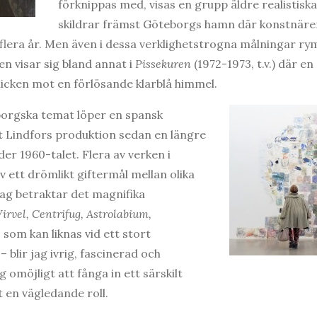
förknippas med, visas en grupp äldre realistiska 
skildrar främst Göteborgs hamn där konstnäre
flera år. Men även i dessa verklighetstrogna målningar ry
n visar sig bland annat i
Pissekuren
(1972-1973, t.v.) där e
licken mot en förlösande klarblå himmel.
borgska temat löper en spansk
t Lindfors produktion sedan en längre
der 1960-talet. Flera av verken i
v ett drömlikt giftermål mellan olika
jag betraktar det magnifika
irvel, Centrifug, Astrolabium,
 – som kan liknas vid ett stort
 blir jag ivrig, fascinerad och
g omöjligt att fånga in ett särskilt
t en vägledande roll.