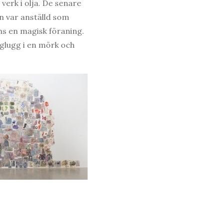
verk i olja. De senare
n var anställd som
ms en magisk föraning.
n glugg i en mörk och